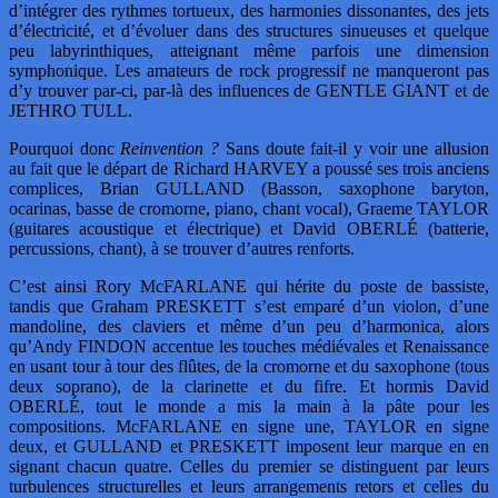
d’intégrer des rythmes tortueux, des harmonies dissonantes, des jets
d’électricité, et d’évoluer dans des structures sinueuses et quelque
peu labyrinthiques, atteignant même parfois une dimension
symphonique. Les amateurs de rock progressif ne manqueront pas
d’y trouver par-ci, par-là des influences de GENTLE GIANT et de
JETHRO TULL.
Pourquoi donc
Reinvention ?
Sans doute fait-il y voir une allusion
au fait que le départ de Richard HARVEY a poussé ses trois anciens
complices, Brian GULLAND (Basson, saxophone baryton,
ocarinas, basse de cromorne, piano, chant vocal), Graeme TAYLOR
(guitares acoustique et électrique) et David OBERLÉ (batterie,
percussions, chant), à se trouver d’autres renforts.
C’est ainsi Rory McFARLANE qui hérite du poste de bassiste,
tandis que Graham PRESKETT s’est emparé d’un violon, d’une
mandoline, des claviers et même d’un peu d’harmonica, alors
qu’Andy FINDON accentue les touches médiévales et Renaissance
en usant tour à tour des flûtes, de la cromorne et du saxophone (tous
deux soprano), de la clarinette et du fifre. Et hormis David
OBERLÉ, tout le monde a mis la main à la pâte pour les
compositions. McFARLANE en signe une, TAYLOR en signe
deux, et GULLAND et PRESKETT imposent leur marque en en
signant chacun quatre. Celles du premier se distinguent par leurs
turbulences structurelles et leurs arrangements retors et celles du