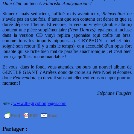
Dum Chit,
ou bien
A Futuristic Auntyquarian ?
Sinueux mais séducteur, raffiné mais aventureux,
Reinvention
ne
s’avale pas en une fois, d’autant que son contenu est dense et que sa
durée dépasse l’heure. Et encore, la version vinyle (double album)
contient une pièce supplémentaire
(New Dances),
également incluse
dans la version CD vinyl replica japonaise (qui coûte un bras,
comme tous les imports nippons…). GRYPHON a bel et bien
soigné son retour (il y a mis le temps), et a accouché d’un opus fort
louable qui se fiche bien mal de paraître anachronique ; et c’est bien
pour ça qu’il est recommandable !
Et vous, dans le fond, vous attendez toujours un nouvel album de
GENTLE GIANT ? Arrêtez donc de croire au Père Noël et écoutez
donc
Reinvention,
ça devrait substantiellement vous occuper pour un
moment !
Stéphane Fougère
Site :
www.thegryphonpages.com
Partager :