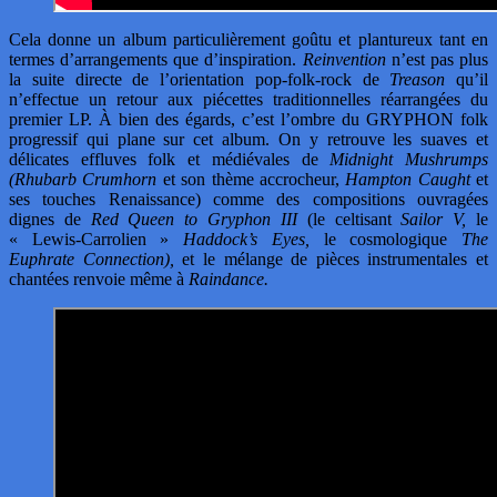
Cela donne un album particulièrement goûtu et plantureux tant en
termes d’arrangements que d’inspiration.
Reinvention
n’est pas plus
la suite directe de l’orientation pop-folk-rock de
Treason
qu’il
n’effectue un retour aux piécettes traditionnelles réarrangées du
premier LP. À bien des égards, c’est l’ombre du GRYPHON folk
progressif qui plane sur cet album. On y retrouve les suaves et
délicates effluves folk et médiévales de
Midnight Mushrumps
(Rhubarb Crumhorn
et son thème accrocheur,
Hampton Caught
et
ses touches Renaissance) comme des compositions ouvragées
dignes de
Red Queen to Gryphon III
(le celtisant
Sailor V,
le
« Lewis-Carrolien »
Haddock’s Eyes,
le cosmologique
The
Euphrate Connection),
et le mélange de pièces instrumentales et
chantées renvoie même à
Raindance.