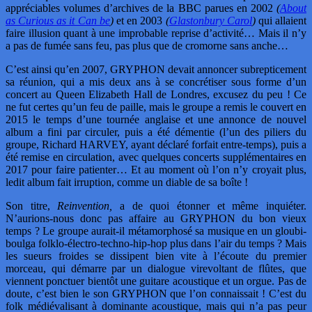
appréciables volumes d’archives de la BBC parues en 2002
(
About
as Curious as it Can be
)
et en 2003
(
Glastonbury Carol
)
qui allaient
faire illusion quant à une improbable reprise d’activité… Mais il n’y
a pas de fumée sans feu, pas plus que de cromorne sans anche…
C’est ainsi qu’en 2007, GRYPHON devait annoncer subrepticement
sa réunion, qui a mis deux ans à se concrétiser sous forme d’un
concert au Queen Elizabeth Hall de Londres, excusez du peu ! Ce
ne fut certes qu’un feu de paille, mais le groupe a remis le couvert en
2015 le temps d’une tournée anglaise et une annonce de nouvel
album a fini par circuler, puis a été démentie (l’un des piliers du
groupe, Richard HARVEY, ayant déclaré forfait entre-temps), puis a
été remise en circulation, avec quelques concerts supplémentaires en
2017 pour faire patienter… Et au moment où l’on n’y croyait plus,
ledit album fait irruption, comme un diable de sa boîte !
Son titre,
Reinvention,
a de quoi étonner et même inquiéter.
N’aurions-nous donc pas affaire au GRYPHON du bon vieux
temps ? Le groupe aurait-il métamorphosé sa musique en un gloubi-
boulga folklo-électro-techno-hip-hop plus dans l’air du temps ? Mais
les sueurs froides se dissipent bien vite à l’écoute du premier
morceau, qui démarre par un dialogue virevoltant de flûtes, que
viennent ponctuer bientôt une guitare acoustique et un orgue. Pas de
doute, c’est bien le son GRYPHON que l’on connaissait ! C’est du
folk médiévalisant à dominante acoustique, mais qui n’a pas peur