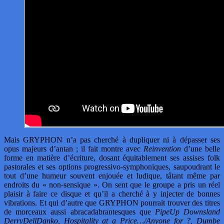
Mais GRYPHON n’a pas cherché à dupliquer ni à dépasser ses
opus majeurs d’antan ; il fait montre avec
Reinvention
d’une belle
forme en matière d’écriture, dosant équitablement ses assises folk
pastorales et ses options progressivo-symphoniques, saupoudrant le
tout d’une humeur souvent enjouée et ludique, tâtant même par
endroits du « non-sensique ». On sent que le groupe a pris un réel
plaisir à faire ce disque et qu’il a cherché à y injecter de bonnes
vibrations. Et qui d’autre que GRYPHON pourrait trouver des titres
de morceaux aussi abracadabrantesques que
PipeUp Downsland
DerryDellDanko, Hospitality at a Price…/Anyone for ?, Dumbe