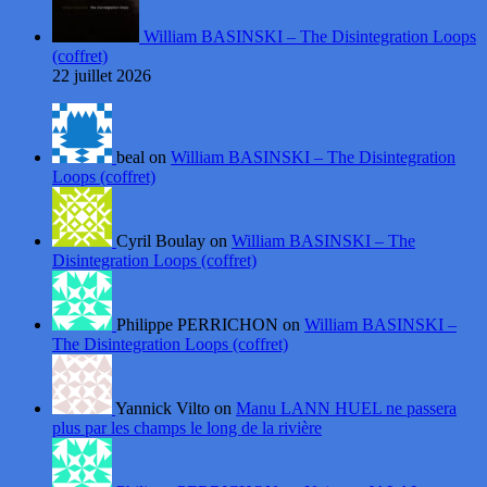
William BASINSKI – The Disintegration Loops
(coffret)
22 juillet 2026
beal on
William BASINSKI – The Disintegration
Loops (coffret)
Cyril Boulay on
William BASINSKI – The
Disintegration Loops (coffret)
Philippe PERRICHON on
William BASINSKI –
The Disintegration Loops (coffret)
Yannick Vilto on
Manu LANN HUEL ne passera
plus par les champs le long de la rivière