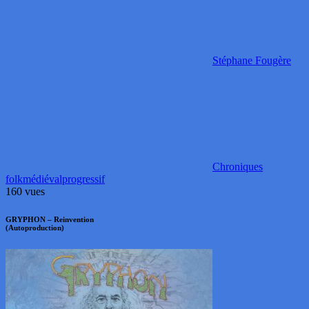
Stéphane Fougère
Chroniques
folk
médiéval
progressif
160 vues
GRYPHON – Reinvention
(Autoproduction)