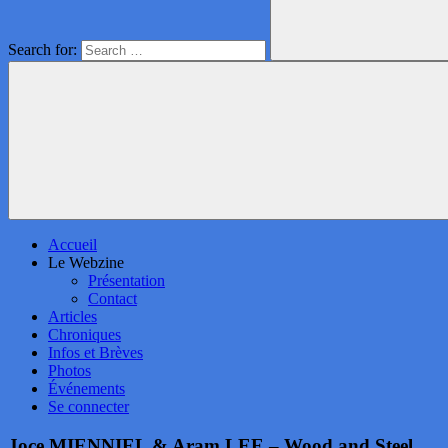
Search for:
Accueil
Le Webzine
Présentation
Contact
Articles
Chroniques
Infos et Brèves
Photos
Événements
Se connecter
Joce MIENNIEL & Aram LEE – Wood and Steel