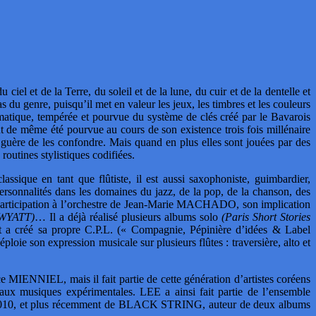
iel et de la Terre, du soleil et de la lune, du cuir et de la dentelle et
as du genre, puisqu’il met en valeur les jeux, les timbres et les couleurs
matique, tempérée et pourvue du système de clés créé par le Bavarois
de même été pourvue au cours de son existence trois fois millénaire
ue guère de les confondre. Mais quand en plus elles sont jouées par des
outines stylistiques codifiées.
ssique en tant que flûtiste, il est aussi saxophoniste, guimbardier,
personnalités dans les domaines du jazz, de la pop, de la chanson, des
 participation à l’orchestre de Jean-Marie MACHADO, son implication
 WYATT)
… Il a déjà réalisé plusieurs albums solo
(Paris Short Stories
a créé sa propre C.P.L. (« Compagnie, Pépinière d’idées & Label
oie son expression musicale sur plusieurs flûtes : traversière, alto et
 MIENNIEL, mais il fait partie de cette génération d’artistes coréens
 aux musiques expérimentales. LEE a ainsi fait partie de l’ensemble
n 2010, et plus récemment de BLACK STRING, auteur de deux albums