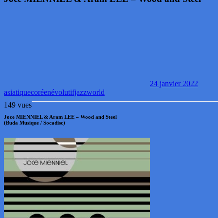
24 janvier 2022
asiatique
coréen
évolutif
jazz
world
149 vues
Joce MIENNIEL & Aram LEE – Wood and Steel
(Buda Musique / Socadisc)