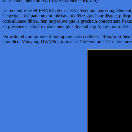
sur le label allemand ACT
(Mask Dance
et
Karma).
La rencontre de MIENNIEL et de LEE n’est donc pas complètement due
Ce projet a été patiemment mûri avant d’être gravé sur disque, puisqu’
cette alliance flûtée, rien ne prouve que le prochain concert sera l’exa
en présence et s’avère même bien plus diversifié qu’on ne pourrait le 
Du reste, et contrairement aux apparences créditées,
Wood and Steel
complice, Minwang HWANG, tout aussi Coréen que LEE et tout aus