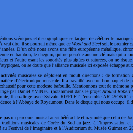
ations scéniques et discographiques se targuer de célébrer le mariage du c
. À vrai dire, il se pourrait même que ce
Wood and Steel
soit le premier c
 d’années. D’un côté nous avons une flûte européenne métallique, chro
enne en bambou, le daegum, qui ne possède aucune clé mais qui a tout 
lleux et l’autre osant les sonorités plus aigües et saturées, on ne risq
’atypiques, on se doute que l’alliance musicale ici exposée échappe aux r
ctivités musicales se déploient en moult directions : de formation cla
 matière d’électronique musicale. Il a travaillé avec un bon paquet de 
p exhaustif pour cette modeste bafouille. Mentionnons tout de même sa
igé par Daniel YVINEC (notamment dans le projet
Around Robert
nnie, il co-dirige avec Sylvain RIFFLET l’ensemble ART-SONIC et 
sidence à l’Abbaye de Royaumont. Dans le disque qui nous occupe, il dépl
pas un parcours musical aussi hétéroclite et azymuté que celui de Joce
s traditions musicales de Corée du Sud au jazz, à l’improvisation et
 au Festival de l’Imaginaire et à l’Auditorium du Musée Guimet e