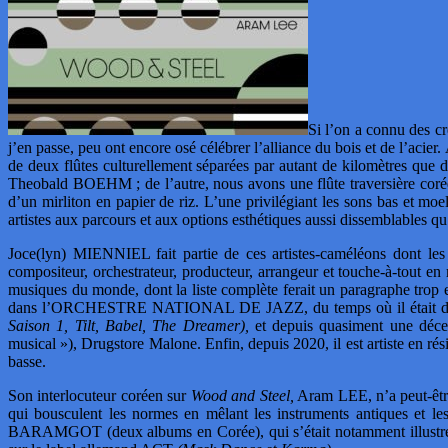
Si l’on a connu des cré
j’en passe, peu ont encore osé célébrer l’alliance du bois et de l’acier
de deux flûtes culturellement séparées par autant de kilomètres que
Theobald BOEHM ; de l’autre, nous avons une flûte traversière coré
d’un mirliton en papier de riz. L’une privilégiant les sons bas et moe
artistes aux parcours et aux options esthétiques aussi dissemblables qu
Joce(lyn) MIENNIEL fait partie de ces artistes-caméléons dont les a
compositeur, orchestrateur, producteur, arrangeur et touche-à-tout en
musiques du monde, dont la liste complète ferait un paragraphe tro
dans l’ORCHESTRE NATIONAL DE JAZZ, du temps où il était dir
Saison 1, Tilt, Babel, The Dreamer),
et depuis quasiment une déce
musical »), Drugstore Malone. Enfin, depuis 2020, il est artiste en ré
basse.
Son interlocuteur coréen sur
Wood and Steel,
Aram LEE, n’a peut-être 
qui bousculent les normes en mêlant les instruments antiques et le
BARAMGOT (deux albums en Corée), qui s’était notamment illustré