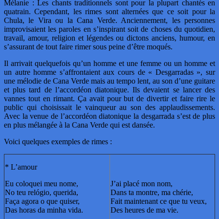
Mélanie : Les chants traditionnels sont pour la plupart chantés en
quatrain. Cependant, les rimes sont alternées que ce soit pour la
Chula, le Vira ou la Cana Verde. Anciennement, les personnes
improvisaient les paroles en s’inspirant soit de choses du quotidien,
travail, amour, religion et légendes ou dictons anciens, humour, en
s’assurant de tout faire rimer sous peine d’être moqués.
Il arrivait quelquefois qu’un homme et une femme ou un homme et
un autre homme s’affrontaient aux cours de « Desgarradas », sur
une mélodie de Cana Verde mais au tempo lent, au son d’une guitare
et plus tard de l’accordéon diatonique. Ils devaient se lancer des
vannes tout en rimant. Ça avait pour but de divertir et faire rire le
public qui choisissait le vainqueur au son des applaudissements.
Avec la venue de l’accordéon diatonique la desgarrada s’est de plus
en plus mélangée à la Cana Verde qui est dansée.
Voici quelques exemples de rimes :
* L’amour
Eu coloquei meu nome,
J’ai placé mon nom,
No teu relógio, querida,
Dans ta montre, ma chérie,
Faça agora o que quiser,
Fait maintenant ce que tu veux,
Das horas da minha vida.
Des heures de ma vie.