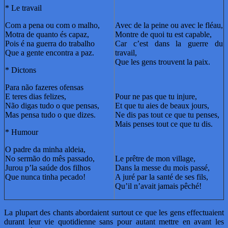
* Le travail
Com a pena ou com o malho,
Avec de la peine ou avec le fléau,
Motra de quanto és capaz,
Montre de quoi tu est capable,
Pois é na guerra do trabalho
Car c’est dans la guerre du
Que a gente encontra a paz.
travail,
Que les gens trouvent la paix.
* Dictons
Para não fazeres ofensas
E teres dias felizes,
Pour ne pas que tu injure,
Não digas tudo o que pensas,
Et que tu aies de beaux jours,
Mas pensa tudo o que dizes.
Ne dis pas tout ce que tu penses,
Mais penses tout ce que tu dis.
* Humour
O padre da minha aldeia,
No sermão do mês passado,
Le prêtre de mon village,
Jurou p’la saúde dos filhos
Dans la messe du mois passé,
Que nunca tinha pecado!
A juré par la santé de ses fils,
Qu’il n’avait jamais pêché!
La plupart des chants abordaient surtout ce que les gens effectuaient
durant leur vie quotidienne sans pour autant mettre en avant les