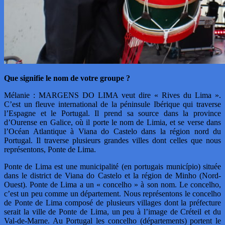
Que signifie le nom de votre groupe ?
Mélanie : MARGENS DO LIMA veut dire « Rives du Lima ».
C’est un fleuve international de la péninsule Ibérique qui traverse
l’Espagne et le Portugal. Il prend sa source dans la province
d’Ourense en Galice, où il porte le nom de Limia, et se verse dans
l’Océan Atlantique à Viana do Castelo dans la région nord du
Portugal. Il traverse plusieurs grandes villes dont celles que nous
représentons, Ponte de Lima.
Ponte de Lima est une municipalité (en portugais município) située
dans le district de Viana do Castelo et la région de Minho (Nord-
Ouest). Ponte de Lima a un « concelho » à son nom. Le concelho,
c’est un peu comme un département. Nous représentons le concelho
de Ponte de Lima composé de plusieurs villages dont la préfecture
serait la ville de Ponte de Lima, un peu à l’image de Créteil et du
Val-de-Marne. Au Portugal les concelho (départements) portent le