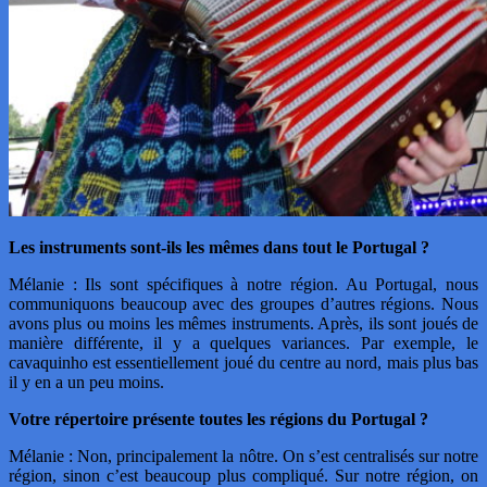
Les instruments sont-ils les mêmes dans tout le Portugal ?
Mélanie : Ils sont spécifiques à notre région. Au Portugal, nous
communiquons beaucoup avec des groupes d’autres régions. Nous
avons plus ou moins les mêmes instruments. Après, ils sont joués de
manière différente, il y a quelques variances. Par exemple, le
cavaquinho est essentiellement joué du centre au nord, mais plus bas
il y en a un peu moins.
Votre répertoire présente toutes les régions du Portugal ?
Mélanie : Non, principalement la nôtre. On s’est centralisés sur notre
région, sinon c’est beaucoup plus compliqué. Sur notre région, on