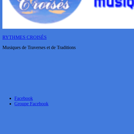
RYTHMES CROISÉS
Musiques de Traverses et de Traditions
Facebook
Groupe Facebook