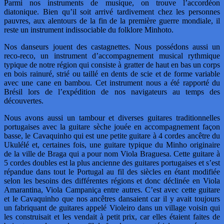
Parmi nos instruments de musique, on trouve l’accordéon
diatonique. Bien qu’il soit arrivé tardivement chez les personnes
pauvres, aux alentours de la fin de la première guerre mondiale, il
reste un instrument indissociable du folklore Minhoto.
Nos danseurs jouent des castagnettes. Nous possédons aussi un
reco-reco, un instrument d’accompagnement musical rythmique
typique de notre région qui consiste à gratter de haut en bas un corps
en bois rainuré, strié ou taillé en dents de scie et de forme variable
avec une cane en bambou. Cet instrument nous a été rapporté du
Brésil lors de l’expédition de nos navigateurs au temps des
découvertes.
Nous avons aussi un tambour et diverses guitares traditionnelles
portugaises avec la guitare sèche jouée en accompagnement façon
basse, le Cavaquinho qui est une petite guitare à 4 cordes ancêtre du
Ukulélé et, certaines fois, une guitare typique du Minho originaire
de la ville de Braga qui a pour nom Viola Braguesa. Cette guitare à
5 cordes doubles est la plus ancienne des guitares portugaises et s’est
répandue dans tout le Portugal au fil des siècles en étant modifiée
selon les besoins des différentes régions et donc déclinée en Viola
Amarantina, Viola Campaniça entre autres. C’est avec cette guitare
et le Cavaquinho que nos ancêtres dansaient car il y avait toujours
un fabriquant de guitares appelé Violeiro dans un village voisin qui
les construisait et les vendait à petit prix, car elles étaient faites de