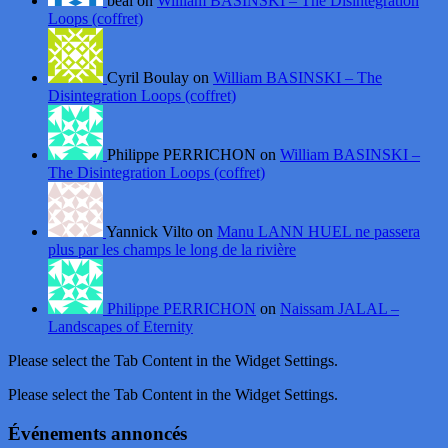
beal on
William BASINSKI – The Disintegration
Loops (coffret)
Cyril Boulay on
William BASINSKI – The
Disintegration Loops (coffret)
Philippe PERRICHON on
William BASINSKI –
The Disintegration Loops (coffret)
Yannick Vilto on
Manu LANN HUEL ne passera
plus par les champs le long de la rivière
Philippe PERRICHON
on
Naissam JALAL –
Landscapes of Eternity
Please select the Tab Content in the Widget Settings.
Please select the Tab Content in the Widget Settings.
Événements annoncés