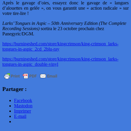
Après le gavage d’oies, essayez donc le gavage de « langues
d’alouettes en gelée », on vous garantit une « action radicale » sur
votre tire-lire !
Larks’ Tongues in Aspic – 50th Anniversary Edition (The Complete
Recording Sessions)
sortira le 23 octobre prochain chez
Panegyric/DGM.
https://burningshed.com/store/kingcrimson/king-crimson_larks-
tongues-in-aspic_2cd_2blu-ray
https://burningshed.com/store/kingcrimson/king-crimson_larks-
tongues-in-aspic_double-vinyl
Partager :
Facebook
Mastodon
Imprimer
E-mail