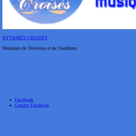
RYTHMES CROISÉS
Musiques de Traverses et de Traditions
Facebook
Groupe Facebook