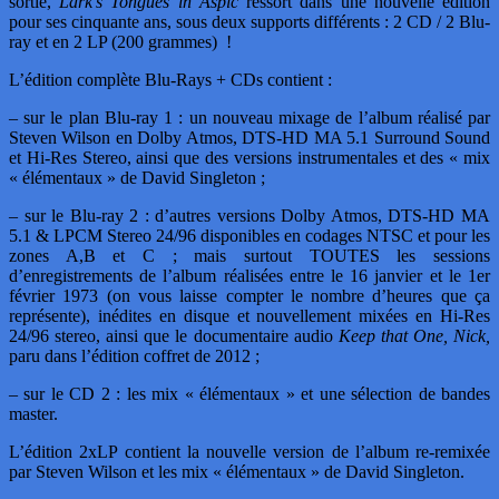
sortie,
Lark’s Tongues in Aspic
ressort dans une nouvelle édition
pour ses cinquante ans, sous deux supports différents : 2 CD / 2 Blu-
ray et en 2 LP (200 grammes) !
L’édition complète Blu-Rays + CDs contient :
– sur le plan Blu-ray 1 : un nouveau mixage de l’album réalisé par
Steven Wilson en Dolby Atmos, DTS-HD MA 5.1 Surround Sound
et Hi-Res Stereo, ainsi que des versions instrumentales et des « mix
« élémentaux » de David Singleton ;
– sur le Blu-ray 2 : d’autres versions Dolby Atmos, DTS-HD MA
5.1 & LPCM Stereo 24/96 disponibles en codages NTSC et pour les
zones A,B et C ; mais surtout TOUTES les sessions
d’enregistrements de l’album réalisées entre le 16 janvier et le 1er
février 1973 (on vous laisse compter le nombre d’heures que ça
représente), inédites en disque et nouvellement mixées en Hi-Res
24/96 stereo, ainsi que le documentaire audio
Keep that One, Nick,
paru dans l’édition coffret de 2012 ;
– sur le CD 2 : les mix « élémentaux » et une sélection de bandes
master.
L’édition 2xLP contient la nouvelle version de l’album re-remixée
par Steven Wilson et les mix « élémentaux » de David Singleton.