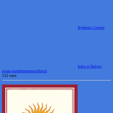
Rythmes Croisés
Infos et Brèves
avant-gardiste
progressif
rock
132 vues