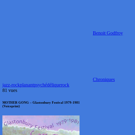
Benoit Godfroy
Chroniques
jazz-rock
planant
psychédélique
rock
81 vues
MOTHER GONG – Glastonbury Festival 1979-1981
(Voiceprint)