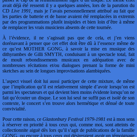
avait déjà été ressenti il y a quelques années, lors de la parution du
CD
Live 1991,
mais je l’avais personnellement attribué au fait que
les parties de batterie et de basse avaient été remplacées in extremis
par des programmations plutôt insipides et bien loin d’être à même
de remplacer les vrais musiciens absents de cette tournée.
À l’évidence, il ne s’agissait pas que de cela, et j’en viens
dorénavant à penser que cet effet doit être dû à l’essence même de
ce qu’est MOTHER GONG, à savoir la mise en musique des
dithyrambes de Gilli SMYTH, conduisant à un spectacle total, fait
de moult rebondissements musicaux en adéquation avec de
nombreuses récitations et/ou dialogues prenant la forme de mini
sketches au sein de longues improvisations alambiquées.
L’aspect visuel doit lui aussi participer de cette mixture, de même
que l’implication qu’il est relativement simple d’avoir lorsqu’on est
parmi les spectateurs et qui devient bien moins évidente lorsqu’on ne
fait qu’écouter un disque. Le son lui seul ne suffit pas et isolé de son
contexte, le concert s’en trouve alors hermétique et dénué de toute
convivialité.
Pour cette raison, ce
Glastonbury Festival 1979-1981
est à mon sens
à réserver en priorité à tous ceux qui, comme moi, sont atteints de
collectionnite aiguë dès lors qu’il s’agit de publications de la famille
GONG, ou encore à tous ceux qui désireraient avoir un témoignage