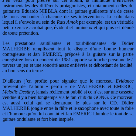
J’en veux pour preuve sur cet album, la multitude d’envolées
instrumentales des différents protagonistes, et notamment celles du
guitariste Eduardo NIEBLA dont la guitare guillerette n’a de cesse
de nous enchanter à chacune de ses interventions. Le solo dans
lequel il s’envole au sein de
Rats Amok
par exemple, est un véritable
petit exercice acrobatique, évident et lumineux et qui plus est dénué
de toute prétention.
Les prestations sautillantes et tourbillonnantes de Didier
MALHERBE remplissent tout le disque d’une bonne humeur
contagieuse et Jan EMERIC, préposé à la guitare sur la partie
enregistrée lors du concert de 1981 apporte sa touche personnelle à
travers un jeu et une sonorité assez enfiévrés et débordant de facilité,
au bon sens du terme.
D’ailleurs j’en profite pour signaler que le morceau
Evidance
provient de l’album « perdu » de MALHERBE et EMERIC,
Melodic Destiny
, jamais réellement publié si ce n’est sur une cassette
vendue il y a bien longtemps via le fan-club du GONG. Ce morceau
est aussi celui qui se démarque le plus sur le CD. Didier
MALHERBE jongle entre la flûte et le saxophone avec toute la folie
et l’humour qu’on lui connaît et Jan EMERIC illumine le tout de sa
guitare ondulante et fort bien inspirée.