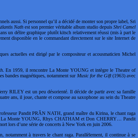
nels aussi. Si personnel qu’il a décidé de monter son propre label, Sri
tlantis Nath
est son premier véritable album studio depuis
Shri Camel
 un délire graphique plutôt kitsch relativement réussi (mis à part le
ement disponible en le commandant directement sur le site Internet de
ues actuelles est dirigé par le compositeur et acousmaticien Michel
th.
En 1959, il rencontre La Monte YOUNG et intègre le Theatre of
on des bandes magnétiques, notamment sur
Music for the Gift
(1963) avec
rry RILEY est un peu désorienté. Il décide de partir avec sa famille
uatre ans, il joue, chante et compose au saxophone au sein du Theatre
 professeur Pandit PRÂN NATH, grand maître du Kirina, le chant raga
gna aussi à La Monte YOUNG, Rhys CHATHAM et Don CHERRY… Pandit
rs d’une série de concerts à New York en juin 2006.
 notamment à travers le chant raga. Parallèlement, il continue à se