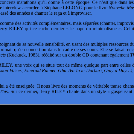
concerts marathons qu’il donne à cette époque. Ce n’est que dans les
 interview accordée à Stéphane LELONG pour le livre
Nouvelle Mu
passé des années à chanter le raga et à improviser.
comme des activités complémentaires, mais séparées (chanter, improvise
ry RILEY qui ce cache dernier « le pape du minimalisme ». Celui q
gnant de sa nouvelle sensibilité, en usant des multiples ressources
ait qu’en concert ou dans le cadre de ses cours. Elle se faisait encor
ets
(Kuckuck, 1983), réédité sur un double CD contenant également
T
y RILEY, une voix qui se situe tout de même quelque part entre ce
ixion Voices, Emerald Runner, Gha Ten In in Darbari, Only a Day…),
lui a été enseignée. Il nous livre des moments de véritable transe chaman
This.
Sur ce dernier, Terry RILEY chante dans un style « gospelisant »