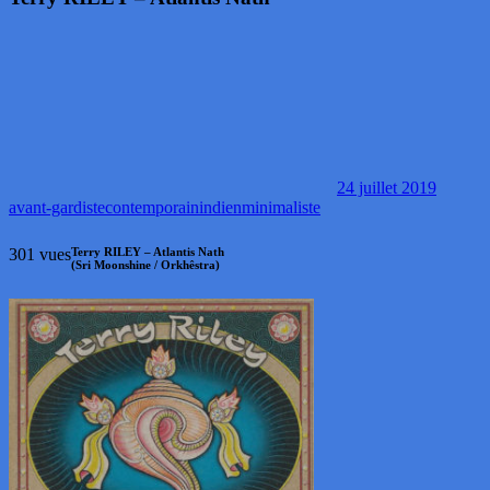
24 juillet 2019
avant-gardiste
contemporain
indien
minimaliste
301 vues
Terry RILEY – Atlantis Nath
(Sri Moonshine / Orkhêstra)