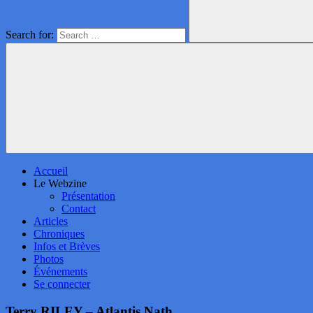
Search for:
Accueil
Le Webzine
Présentation
Contact
Articles
Chroniques
Infos et Brèves
Photos
Événements
Se connecter
Terry RILEY – Atlantis Nath