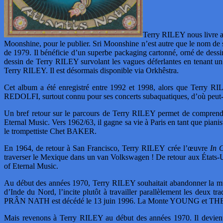
Terry RILEY nous livre 
Moonshine, pour le publier. Sri Moonshine n’est autre que le nom de 
de 1979. Il bénéficie d’un superbe packaging cartonné, orné de dessi
dessin de Terry RILEY survolant les vagues déferlantes en tenant un
Terry RILEY. Il est désormais disponible via Orkhêstra.
Cet album a été enregistré entre 1992 et 1998, alors que Terry RIL
REDOLFI, surtout connu pour ses concerts subaquatiques, d’où peut-êtr
Un bref retour sur le parcours de Terry RILEY permet de comprendre 
Eternal Music. Vers 1962/63, il gagne sa vie à Paris en tant que piani
le trompettiste Chet BAKER.
En 1964, de retour à San Francisco, Terry RILEY crée l’œuvre
In 
traverser le Mexique dans un van Volkswagen ! De retour aux États-Un
of Eternal Music.
Au début des années 1970, Terry RILEY souhaitait abandonner la mus
d’Inde du Nord, l’incite plutôt à travailler parallèlement le
PRÂN NATH est décédé le 13 juin 1996. La Monte YOUNG et THE 
Mais revenons à Terry RILEY au début des années 1970. Il devient p