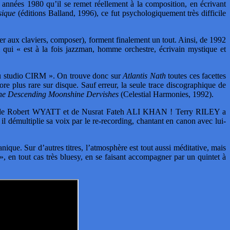
 années 1980 qu’il se remet réellement à la composition, en écrivant
sique
(éditions Balland, 1996), ce fut psychologiquement très difficile
r aux claviers, composer), forment finalement un tout. Ainsi, de 1992
ui « est à la fois jazzman, homme orchestre, écrivain mystique et
 du studio CIRM ». On trouve donc sur
Atlantis Nath
toutes ces facettes
e plus rare sur disque. Sauf erreur, la seule trace discographique de
he Descending Moonshine Dervishes
(Celestial Harmonies, 1992).
lles de Robert WYATT et de Nusrat Fateh ALI KHAN ! Terry RILEY a
il démultiplie sa voix par le re-recording, chantant en canon avec lui-
ique. Sur d’autres titres, l’atmosphère est tout aussi méditative, mais
, en tout cas très bluesy, en se faisant accompagner par un quintet à