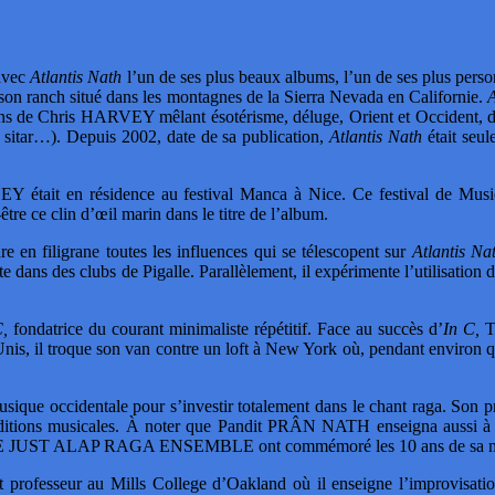
avec
Atlantis Nath
l’un de ses plus beaux albums, l’un de ses plus person
son ranch situé dans les montagnes de la Sierra Nevada en Californie.
A
ns de Chris HARVEY mêlant ésotérisme, déluge, Orient et Occident, dans
 sitar…). Depuis 2002, date de sa publication,
Atlantis Nath
était seul
EY était en résidence au festival Manca à Nice. Ce festival de Musiq
e ce clin d’œil marin dans le titre de l’album.
en filigrane toutes les influences qui se télescopent sur
Atlantis Na
ste dans des clubs de Pigalle. Parallèlement, il expérimente l’utilisati
C,
fondatrice du courant minimaliste répétitif. Face au succès d’
In C,
Te
is, il troque son van contre un loft à New York où, pendant environ q
ique occidentale pour s’investir totalement dans le chant raga. Son
s deux traditions musicales. À noter que Pandit PRÂN NATH ensei
JUST ALAP RAGA ENSEMBLE ont commémoré les 10 ans de sa mort lo
rofesseur au Mills College d’Oakland où il enseigne l’improvisation,