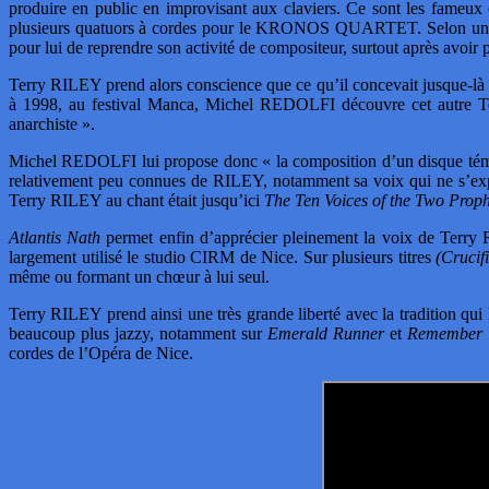
produire en public en improvisant aux claviers. Ce sont les fameux 
plusieurs quatuors à cordes pour le KRONOS QUARTET. Selon une
pour lui de reprendre son activité de compositeur, surtout après avoir 
Terry RILEY prend alors conscience que ce qu’il concevait jusque-là 
à 1998, au festival Manca, Michel REDOLFI découvre cet autre Ter
anarchiste ».
Michel REDOLFI lui propose donc « la composition d’un disque témoi
relativement peu connues de RILEY, notamment sa voix qui ne s’exprim
Terry RILEY au chant était jusqu’ici
The Ten Voices of the Two Proph
Atlantis Nath
permet enfin d’apprécier pleinement la voix de Terr
largement utilisé le studio CIRM de Nice. Sur plusieurs titres
(Crucif
même ou formant un chœur à lui seul.
Terry RILEY prend ainsi une très grande liberté avec la tradition qui 
beaucoup plus jazzy, notamment sur
Emerald Runner
et
Remember 
cordes de l’Opéra de Nice.