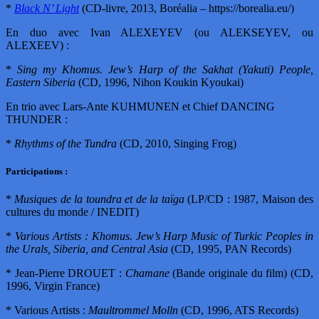
*
Black N’ Light
(CD-livre, 2013, Boréalia – https://borealia.eu/)
En duo avec Ivan ALEXEYEV (ou ALEKSEYEV, ou
ALEXEEV) :
*
Sing my Khomus. Jew’s Harp of the Sakhat (Yakuti) People,
Eastern Siberia
(CD, 1996, Nihon Koukin Kyoukai)
En trio avec Lars-Ante KUHMUNEN et Chief DANCING
THUNDER :
*
Rhythms of the Tundra
(CD, 2010, Singing Frog)
Participations :
*
Musiques de la toundra et de la taïga
(LP/CD : 1987, Maison des
cultures du monde / INEDIT)
*
Various Artists : Khomus. Jew’s Harp Music of Turkic Peoples in
the Urals, Siberia, and Central Asia
(CD, 1995, PAN Records)
* Jean-Pierre DROUET :
Chamane
(Bande originale du film) (CD,
1996, Virgin France)
* Various Artists :
Maultrommel Molln
(CD, 1996, ATS Records)