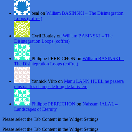
beal on
William BASINSKI – The Disintegration
Loops (coffret)
Cyril Boulay on
William BASINSKI – The
Disintegration Loops (coffret)
Philippe PERRICHON on
William BASINSKI –
The Disintegration Loops (coffret)
Yannick Vilto on
Manu LANN HUEL ne passera
plus par les champs le long de la rivière
Philippe PERRICHON
on
Naissam JALAL –
Landscapes of Eternity
Please select the Tab Content in the Widget Settings.
Please select the Tab Content in the Widget Settings.