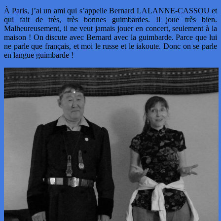
À Paris, j’ai un ami qui s’appelle Bernard LALANNE-CASSOU et
qui fait de très, très bonnes guimbardes. Il joue très bien.
Malheureusement, il ne veut jamais jouer en concert, seulement à la
maison ! On discute avec Bernard avec la guimbarde. Parce que lui
ne parle que français, et moi le russe et le iakoute. Donc on se parle
en langue guimbarde !