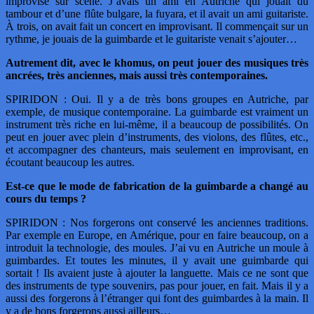
improvise sur scène. J’avais un ami en Autriche qui jouait du
tambour et d’une flûte bulgare, la fuyara, et il avait un ami guitariste.
À trois, on avait fait un concert en improvisant. Il commençait sur un
rythme, je jouais de la guimbarde et le guitariste venait s’ajouter…
Autrement dit, avec le khomus, on peut jouer des musiques très
ancrées, très anciennes, mais aussi très contemporaines.
SPIRIDON : Oui. Il y a de très bons groupes en Autriche, par
exemple, de musique contemporaine. La guimbarde est vraiment un
instrument très riche en lui-même, il a beaucoup de possibilités. On
peut en jouer avec plein d’instruments, des violons, des flûtes, etc.,
et accompagner des chanteurs, mais seulement en improvisant, en
écoutant beaucoup les autres.
Est-ce que le mode de fabrication de la guimbarde a changé au
cours du temps ?
SPIRIDON : Nos forgerons ont conservé les anciennes traditions.
Par exemple en Europe, en Amérique, pour en faire beaucoup, on a
introduit la technologie, des moules. J’ai vu en Autriche un moule à
guimbardes. Et toutes les minutes, il y avait une guimbarde qui
sortait ! Ils avaient juste à ajouter la languette. Mais ce ne sont que
des instruments de type souvenirs, pas pour jouer, en fait. Mais il y a
aussi des forgerons à l’étranger qui font des guimbardes à la main. Il
y a de bons forgerons aussi ailleurs…