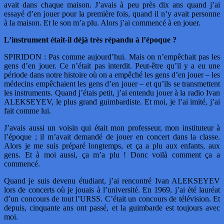
avait dans chaque maison. J’avais à peu près dix ans quand j’ai
essayé d’en jouer pour la première fois, quand il n’y avait personne
à la maison. Et le son m’a plu. Alors j’ai commencé à en jouer.
L’instrument était-il déjà très répandu à l’époque ?
SPIRIDON : Pas comme aujourd’hui. Mais on n’empêchait pas les
gens d’en jouer. Ce n’était pas interdit. Peut-être qu’il y a eu une
période dans notre histoire où on a empêché les gens d’en jouer – les
médecins empêchaient les gens d’en jouer – et qu’ils se transmettent
les instruments. Quand j’étais petit, j’ai entendu jouer à la radio Ivan
ALEKSEYEV, le plus grand guimbardiste. Et moi, je l’ai imité, j’ai
fait comme lui.
J’avais aussi un voisin qui était mon professeur, mon instituteur à
l’époque ; il m’avait demandé de jouer en concert dans la classe.
Alors je me suis préparé longtemps, et ça a plu aux enfants, aux
gens. Et à moi aussi, ça m’a plu ! Donc voilà comment ça a
commencé.
Quand je suis devenu étudiant, j’ai rencontré Ivan ALEKSEYEV
lors de concerts où je jouais à l’université. En 1969, j’ai été lauréat
d’un concours de tout l’URSS. C’était un concours de télévision. Et
depuis, cinquante ans ont passé, et la guimbarde est toujours avec
moi.