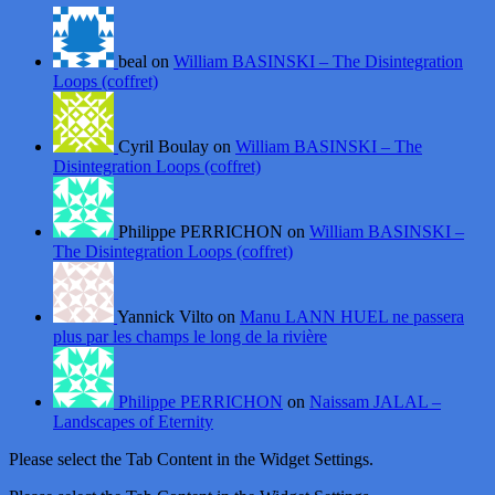
beal on
William BASINSKI – The Disintegration
Loops (coffret)
Cyril Boulay on
William BASINSKI – The
Disintegration Loops (coffret)
Philippe PERRICHON on
William BASINSKI –
The Disintegration Loops (coffret)
Yannick Vilto on
Manu LANN HUEL ne passera
plus par les champs le long de la rivière
Philippe PERRICHON
on
Naissam JALAL –
Landscapes of Eternity
Please select the Tab Content in the Widget Settings.