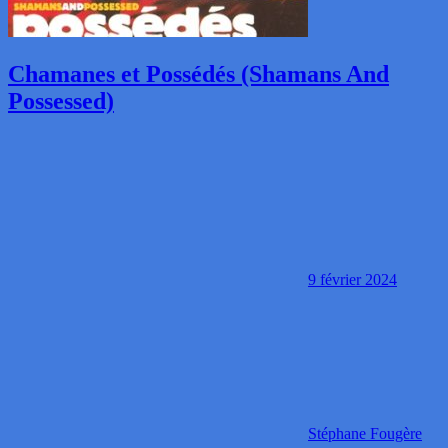
Chamanes et Possédés (Shamans And
Possessed)
9 février 2024
Stéphane Fougère