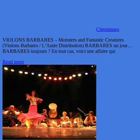
Chroniques
VIOLONS BARBARES – Monsters and Fantastic Creatures
(Violons Barbares / L’Autre Distribution) BARBARES un jour…
BARBARES toujours ? En tout cas, voici une affaire qui
Read more