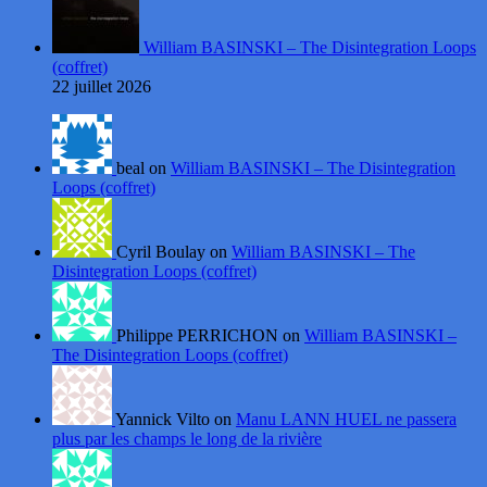
William BASINSKI – The Disintegration Loops
(coffret)
22 juillet 2026
beal on
William BASINSKI – The Disintegration
Loops (coffret)
Cyril Boulay on
William BASINSKI – The
Disintegration Loops (coffret)
Philippe PERRICHON on
William BASINSKI –
The Disintegration Loops (coffret)
Yannick Vilto on
Manu LANN HUEL ne passera
plus par les champs le long de la rivière