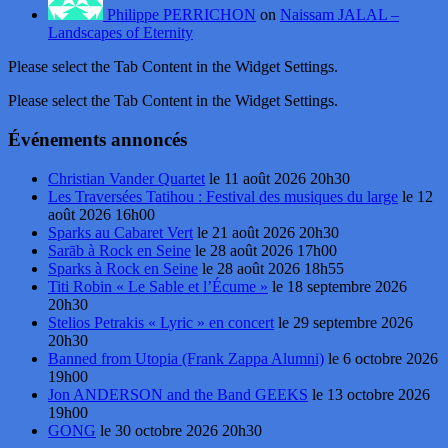
Philippe PERRICHON
on
Naissam JALAL –
Landscapes of Eternity
Please select the Tab Content in the Widget Settings.
Please select the Tab Content in the Widget Settings.
Événements annoncés
Christian Vander Quartet
le 11 août 2026 20h30
Les Traversées Tatihou : Festival des musiques du large
le 12
août 2026 16h00
Sparks au Cabaret Vert
le 21 août 2026 20h30
Sarāb à Rock en Seine
le 28 août 2026 17h00
Sparks à Rock en Seine
le 28 août 2026 18h55
Titi Robin « Le Sable et l’Écume »
le 18 septembre 2026
20h30
Stelios Petrakis « Lyric » en concert
le 29 septembre 2026
20h30
Banned from Utopia (Frank Zappa Alumni)
le 6 octobre 2026
19h00
Jon ANDERSON and the Band GEEKS
le 13 octobre 2026
19h00
GONG
le 30 octobre 2026 20h30