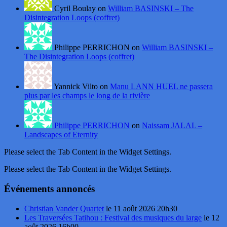
Cyril Boulay on
William BASINSKI – The
Disintegration Loops (coffret)
Philippe PERRICHON on
William BASINSKI –
The Disintegration Loops (coffret)
Yannick Vilto on
Manu LANN HUEL ne passera
plus par les champs le long de la rivière
Philippe PERRICHON
on
Naissam JALAL –
Landscapes of Eternity
Please select the Tab Content in the Widget Settings.
Please select the Tab Content in the Widget Settings.
Événements annoncés
Christian Vander Quartet
le 11 août 2026 20h30
Les Traversées Tatihou : Festival des musiques du large
le 12
août 2026 16h00