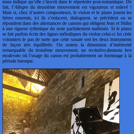
nous indique qu’elle s’inscrit dans le répertoire post-romantique. De
fait, l’
Allegro
du deuxième mouvement est vigoureux et enlevé !
Mais si, chez d’autres compositeurs, le violon et le piano jouent les
frères ennemis, ici ils s’enlacent, dialoguent, se précèdent ou se
répondent dans des alternances de canons qui obligent Jean et Shiho
à une rigueur rythmique du reste parfaitement maîtrisée. Si le piano
se fait parfois écrin des lignes mélodiques du violon celui-ci lui cède
volontiers le pas de sorte que cette sonate sert les deux instruments
de façon très équilibrée. On notera la dimension d’intériorité
remarquable du troisième mouvement, un
recitativo-fantasia ben
moderato
où l’usage du canon est probablement un hommage à la
période baroque.