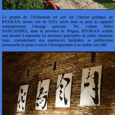
Le propos de l’événement est axé sur l’œuvre poétique de
RYOKAN, moine zen du XIXe siècle dont on peut ici rappeler
sommairement l’étrange parcours. Né, comme Shiho
NARUSHIMA, dans la province de Niigata, RYOKAN semble
tout destiné à reprendre les fonctions paternelles de prêtre shintoïste
mais, contrairement aux espérances familiales, sa prédilection
personnelle le porte à suivre l’enseignement d’un maître zen sôtô.