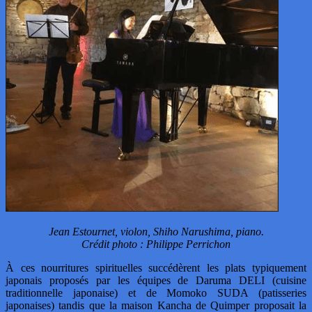
Jean Estournet, violon, Shiho Narushima, piano.
Crédit photo : Philippe Perrichon
À ces nourritures spirituelles succédèrent les plats typiquement
japonais proposés par les équipes de Daruma DELI (cuisine
traditionnelle japonaise) et de Momoko SUDA (patisseries
japonaises) tandis que la maison Kancha de Quimper proposait la