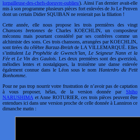
lorpailleuse-des-chefs-doeuvre-oublies/
). Ainsi l’an dernier avait-elle
mis à son programme plusieurs pièces fort enlevées de Jo Le Penven
dont un certain Didier SQUIBAN ne renierait pas la filiation !
Cette année, elle nous propose les trois premières des vingt
Chansons bretonnes
de Charles KOECHLIN, un compositeur
méconnu mais pourtant considéré par ses confrères comme un
alchimiste des sons. Ces trois chansons, arrangées par KOECHLIN,
sont tirées du célèbre
Barzaz-Breizh
de LA VILLEMARQUÉ. Elles
s’intitulent
La Prophétie de Gwench’lan, Le Seigneur Nann et la
Fée
et
Le Vin des Gaulois.
Les deux premières sont des gwerzioù,
mélodies lentes et nostalgiques, la troisième une danse enlevée
également connue dans le Léon sous le nom
Hanterdro du Petit
Bonhomme
.
Pour ne pas trop nourrir votre frustration de n’avoir pas de captation
à vous proposer, hélas, de la version donnée par
Shiho
NARUSHIMA
et Anne ROTURIER, ces trois pièces peuvent être
entendues ici dans une version proche de celle donnée à Lanniron ce
dimanche matin :