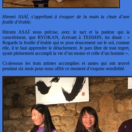
Hiromi ASAÏ, s’apprêtant à évoquer de la main la chute d’une
feuille d’érable.
Hiromi ASAÏ nous précise, avec le tact et la pudeur qui la
caractérisent, que RYOKAN, écrivant à TEISHIN, lui disait : «
Regarde la feuille d’érable qui se pose doucement sur le sol, comme
elle, il te faut apprendre le détachement. Je pars libre de tout regret,
ayant pleinement accompli la vie d’un moine et celle d’un homme ».
Ci-dessous les trois artistes accomplies et amies qui ont œuvré
pendant six mois pour nous offrir ce moment d’exquise sensibilité.