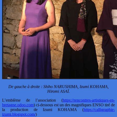
De gauche à droite : Shiho NARUSHIMA, Izumi KOHAMA,
Hiromi ASAÏ.
L’emblème de l’association (
https://rencontres-artistiques-en-
bretagne.odoo.com
) ci-dessous est un des magnifiques ENSO tiré de
la production de Izumi KOHAMA (
https://calligraphie-
izumi.blogspot.com/
)