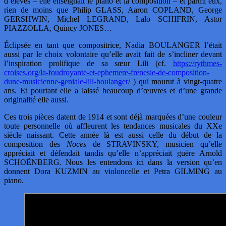
d’élèves – elle enseignait le piano et la composition – et parmi eux,
rien de moins que Philip GLASS, Aaron COPLAND, George
GERSHWIN, Michel LEGRAND, Lalo SCHIFRIN, Astor
PIAZZOLLA, Quincy JONES…
Éclipsée en tant que compositrice, Nadia BOULANGER l’était
aussi par le choix volontaire qu’elle avait fait de s’incliner devant
l’inspiration prolifique de sa sœur Lili (cf.
https://rythmes-
croises.org/la-foudroyante-et-ephemere-frenesie-de-composition-
dune-musicienne-geniale-lili-boulanger
/ ) qui mourut à vingt-quatre
ans. Et pourtant elle a laissé beaucoup d’œuvres et d’une grande
originalité elle aussi.
Ces trois pièces datent de 1914 et sont déjà marquées d’une couleur
toute personnelle où affleurent les tendances musicales du XXe
siècle naissant. Cette année là est aussi celle du début de la
composition des
Noces
de STRAVINSKY, musicien qu’elle
appréciait et défendait tandis qu’elle n’appréciait guère Arnold
SCHOËNBERG. Nous les entendons ici dans la version qu’en
donnent Dora KUZMIN au violoncelle et Petra GILMING au
piano.