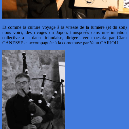
Et comme la culture voyage à la vitesse de la lumière (et du son)
nous voici, des rivages du Japon, transposés dans une initiation
collective à la danse irlandaise, dirigée avec maestria par Clara
CANESSE et accompagnée à la cornemuse par Yann CARIOU.