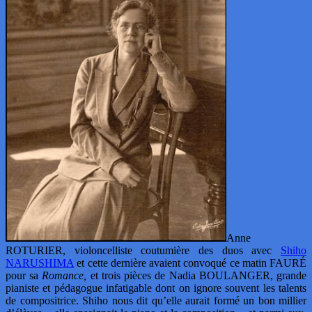
Anne
ROTURIER, violoncelliste coutumière des duos avec
Shiho
NARUSHIMA
et cette dernière avaient convoqué ce matin FAURÉ
pour sa
Romance,
et trois pièces de Nadia BOULANGER, grande
pianiste et pédagogue infatigable dont on ignore souvent les talents
de compositrice. Shiho nous dit qu’elle aurait formé un bon millier