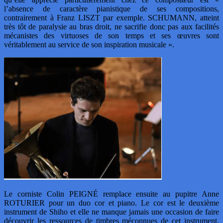
l’absence de caractère pianistique de ses compositions,
contrairement à Franz LISZT par exemple. SCHUMANN, atteint
très tôt de paralysie au bras droit, ne sacrifie donc pas aux facilités
mécanistes des virtuoses de son temps et ses œuvres sont
véritablement au service de son inspiration musicale ».
Le corniste Colin PEIGNÉ remplace ensuite au pupitre Anne
ROTURIER pour un duo cor et piano. Le cor est le deuxième
instrument de Shiho et elle ne manque jamais une occasion de faire
découvrir les ressources de timbres méconnues de cet instrument.