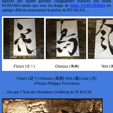
tapissés des quatre grandes calligraphies réalisées par Izumi
KOHAMA tandis que sous les doigts de
Shiho NARUSHIMA
les
arpèges délicats ponctuaient la poésie de RYOKAN…
Fleurs (花々) Oiseaux (鳥類) Vent (風) Lune (月)
(Photos Philippe Perrichon)
… tels que l’Aria des
Variations Goldberg
de JS BACH.