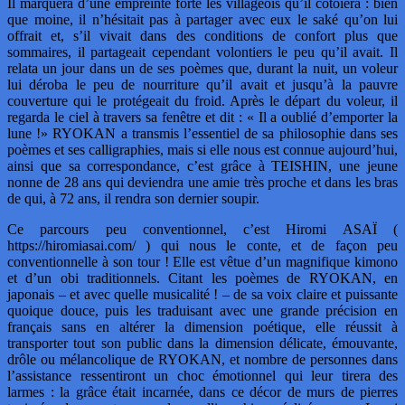
Il marquera d’une empreinte forte les villageois qu’il côtoiera : bien
que moine, il n’hésitait pas à partager avec eux le saké qu’on lui
offrait et, s’il vivait dans des conditions de confort plus que
sommaires, il partageait cependant volontiers le peu qu’il avait. Il
relata un jour dans un de ses poèmes que, durant la nuit, un voleur
lui déroba le peu de nourriture qu’il avait et jusqu’à la pauvre
couverture qui le protégeait du froid. Après le départ du voleur, il
regarda le ciel à travers sa fenêtre et dit : « Il a oublié d’emporter la
lune !» RYOKAN a transmis l’essentiel de sa philosophie dans ses
poèmes et ses calligraphies, mais si elle nous est connue aujourd’hui,
ainsi que sa correspondance, c’est grâce à TEISHIN, une jeune
nonne de 28 ans qui deviendra une amie très proche et dans les bras
de qui, à 72 ans, il rendra son dernier soupir.
Ce parcours peu conventionnel, c’est Hiromi ASAÏ (
https://hiromiasai.com/ ) qui nous le conte, et de façon peu
conventionnelle à son tour ! Elle est vêtue d’un magnifique kimono
et d’un obi traditionnels. Citant les poèmes de RYOKAN, en
japonais – et avec quelle musicalité ! – de sa voix claire et puissante
quoique douce, puis les traduisant avec une grande précision en
français sans en altérer la dimension poétique, elle réussit à
transporter tout son public dans la dimension délicate, émouvante,
drôle ou mélancolique de RYOKAN, et nombre de personnes dans
l’assistance ressentiront un choc émotionnel qui leur tirera des
larmes : la grâce était incarnée, dans ce décor de murs de pierres