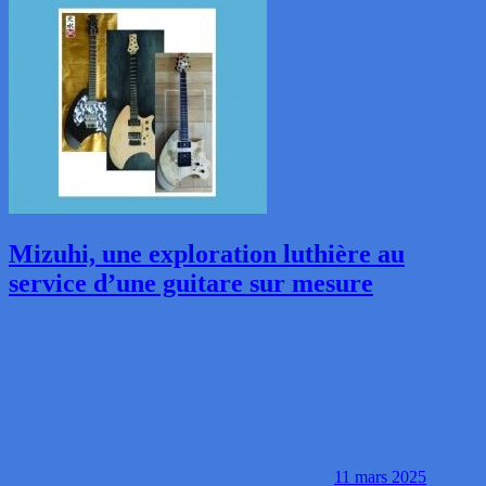
Mizuhi, une exploration luthière au
service d’une guitare sur mesure
11 mars 2025