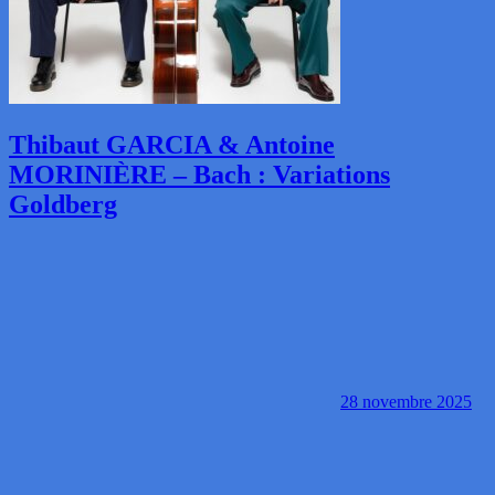
Thibaut GARCIA & Antoine
MORINIÈRE – Bach : Variations
Goldberg
28 novembre 2025