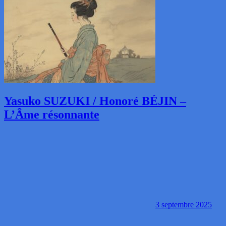
Yasuko SUZUKI / Honoré BÉJIN –
L’Âme résonnante
3 septembre 2025