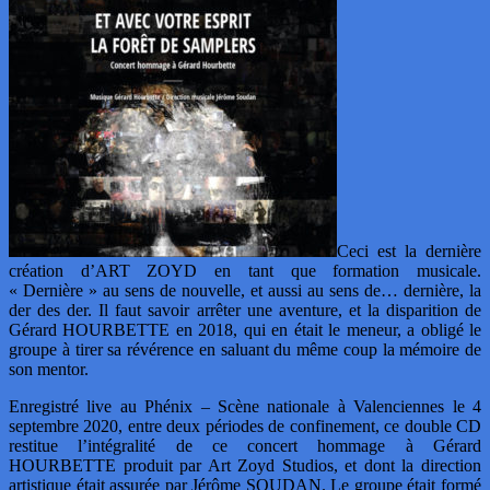
Ceci est la dernière
création d’ART ZOYD en tant que formation musicale.
« Dernière » au sens de nouvelle, et aussi au sens de… dernière, la
der des der. Il faut savoir arrêter une aventure, et la disparition de
Gérard HOURBETTE en 2018, qui en était le meneur, a obligé le
groupe à tirer sa révérence en saluant du même coup la mémoire de
son mentor.
Enregistré live au Phénix – Scène nationale à Valenciennes le 4
septembre 2020, entre deux périodes de confinement, ce double CD
restitue l’intégralité de ce concert hommage à Gérard
HOURBETTE produit par Art Zoyd Studios, et dont la direction
artistique était assurée par Jérôme SOUDAN. Le groupe était formé