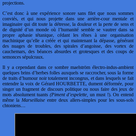
projections.
C’est donc à une expérience sonore sans filet que nous sommes
conviés, et qui nous projette dans une arrière-cour mentale et
imaginaire qui dit toute la détresse, la douleur et la perte de sens et
de dignité d’un monde où l’humanité semble se vautrer dans sa
propre aphasie tétanique, cédant les rênes à une organisation
machinique qu’elle a créée et qui maintenant la dépasse, générant
des nuages de troubles, des spirales d’angoisse, des vortex de
cauchemars, des béances absurdes et grotesques et des coups de
semonces sépulcraux.
Il y a cependant dans ce sombre maelström électro-indus-ambient
quelques brins d’herbes folles auxquels se raccrocher, sous la forme
de traits d’humour noir totalement incongrus, et dans lesquels se fait
entendre la voix de Gérard HOURBETTE, dument déformée, pour
singer un fragment de discours politique ou nous faire des jeux de
mots absolument tuants
(Piment d’espelette,
un must !). On entend
même la
Marseillaise
entre deux allers-simples pour les sous-sols
chtoniens…