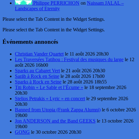
Philippe PERRICHON
on
Naissam JALAL –
Landscapes of Eternity
Please select the Tab Content in the Widget Settings.
Please select the Tab Content in the Widget Settings.
Événements annoncés
Christian Vander Quartet
le 11 août 2026 20h30
Les Traversées Tatihou : Festival des musiques du large
le 12
août 2026 16h00
Sparks au Cabaret Vert
le 21 août 2026 20h30
Sarāb à Rock en Seine
le 28 août 2026 17h00
Sparks à Rock en Seine
le 28 août 2026 18h55
Titi Robin « Le Sable et l’Écume »
le 18 septembre 2026
20h30
Stelios Petrakis « Lyric » en concert
le 29 septembre 2026
20h30
Banned from Utopia (Frank Zappa Alumni)
le 6 octobre 2026
19h00
Jon ANDERSON and the Band GEEKS
le 13 octobre 2026
19h00
GONG
le 30 octobre 2026 20h30