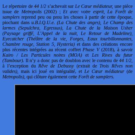
Le répertoire de
44 1/2
s’achevait sur
Le Cœur médiateur,
une pièce
issue de
Metropolis
(2002) ;
Et avec votre esprit, La Forêt de
samplers
reprend peu ou prou les choses à partir de cette époque,
piochant dans
u.B.I.Q.U.e. (La Chute des anges), Le Champ des
larmes (Sepulchra, Egressus), La Chute de la Maison Usher
(Paysage griffé, L’Appel de la nuit, Le Retour de Madeline),
Eyecatcher (Théâtre de la vie, Forges, Eaux tourbillonnantes,
Chambre rouge, Station 5, Hysteria)
et dans des créations encore
plus récentes intégrées au récent coffret
Phase V
(2018), à savoir
Kairo / Les Particules noires (MOA)
et
Les Rives du futur
(Tambour).
Il n’y a donc pas de doublon avec le contenu de
44 1/2,
à l’exception du
Rêve de Debussy
(extrait de
Trois Rêves non
valides),
mais ici joué en intégralité, et
Le Cœur médiateur
(de
Metropolis),
qui clôture également cette
Forêt de samplers.