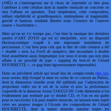
(1982) et s’interrogeront sur le choix de reprendre ce titre pour
l’attribuer à cette création dont la matière musicale ne concerne en
rien l’album en question. Tout simplement, cette composition,
mêlant répétitivité et grandiloquence, minimalisme et magistralité,
gravité et humour, semblait illustrer toute l’essence de l’univers
sonore « hourbettien ».
Mais qu’on ne s’y trompe pas, c’est bien la musique des dernières
années d’ART ZOYD qui est ici interprétée, avec un dispositif
électroacoustique couplé à une imposante installation de
percussions. C’est bien pour cela que le titre de cette création a été
« doublé » avec
La Forêt de samplers,
titre secondaire à double
fond assurément aussi énigmatique (car nous n’avons pas non plus
affaire à un procédé de type « zapping du best-of de Gérard
HOURBETTE » , ce gag étant rigoureusement impensable).
Dans un précédent article qui tenait lieu de compte-rendu
(lire ici)
,
nous avions déjà évoqué la mise en scène de ce concert au Phénix,
dont la dimension visuelle avait été sublimée par l’adjonction de
projections vidéo sur le sol de la scène et avec la performance
corporelle de la danseuse Azusa TAKEUCHI. Cette dimension n’est
évidemment pas restituée par ce double CD, et l’on en est quitte
pour se raccrocher à la pure matière musicale, en laissant notre esprit
créer ses propres images à l’écoute des compositions de Gérard
HOURBETTE, dont la nature abstraite autorise toutes les