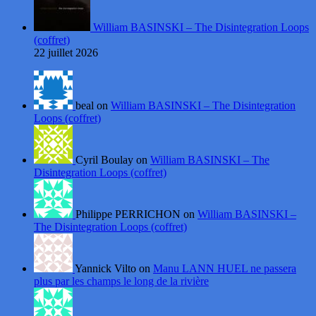
William BASINSKI – The Disintegration Loops
(coffret)
22 juillet 2026
beal on
William BASINSKI – The Disintegration
Loops (coffret)
Cyril Boulay on
William BASINSKI – The
Disintegration Loops (coffret)
Philippe PERRICHON on
William BASINSKI –
The Disintegration Loops (coffret)
Yannick Vilto on
Manu LANN HUEL ne passera
plus par les champs le long de la rivière