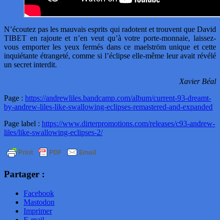
N’écoutez pas les mauvais esprits qui radotent et trouvent que David
TIBET en rajoute et n’en veut qu’à votre porte-monnaie, laissez-
vous emporter les yeux fermés dans ce maelström unique et cette
inquiétante étrangeté, comme si l’éclipse elle-même leur avait révélé
un secret interdit.
Xavier Béal
Page :
https://andrewliles.bandcamp.com/album/current-93-dreamt-
by-andrew-liles-like-swallowing-eclipses-remastered-and-expanded
Page label :
https://www.dirterpromotions.com/releases/c93-andrew-
liles/like-swallowing-eclipses-2/
Partager :
Facebook
Mastodon
Imprimer
E-mail