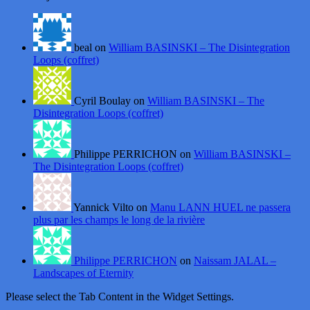
beal on
William BASINSKI – The Disintegration
Loops (coffret)
Cyril Boulay on
William BASINSKI – The
Disintegration Loops (coffret)
Philippe PERRICHON on
William BASINSKI –
The Disintegration Loops (coffret)
Yannick Vilto on
Manu LANN HUEL ne passera
plus par les champs le long de la rivière
Philippe PERRICHON
on
Naissam JALAL –
Landscapes of Eternity
Please select the Tab Content in the Widget Settings.