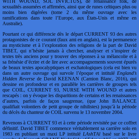
WITH WOUND, SOL INVICTUS), de renaissance folk, de
sexualités assumées et affirmées, ainsi que de runes celtiques plus ou
moins bien digérées (tome 2 du même ouvrage avec les
ramifications dans toute l’Europe, aux États-Unis et même en
Australie).
Pourtant ce qui différencie dès le départ CURRENT 93 des autres
protagonistes de ce courant (faux ami en anglais), est la permanence
au mysticisme et à l’exploration des religions de la part de David
TIBET, qui n’hésite jamais à chercher, analyser et s’inspirer de
textes très anciens pour y trouver des réponses à sa mélancolie et à
sa frénésie d’écrire et de lire avec accompagnements souvent épurés
de beaux textes apocalyptiques et eschatologiques (cela est bien vu
dans un autre ouvrage qui survole l’époque et intitulé
England’s
Hidden Reverse
de David KEENAN (Camion Blanc, 2016), qui
dessine en profondeur et en parallèle les carrières de groupes tels
que COIL, CURRENT 93, NURSE WITH WOUND et autres
rescapés : on y évoque les disparitions de certains et les renaissances
d’autres, parfois de façon saugrenue, (que John BALANCE
qualifiait volontiers de petit groupe de nihilistes) jusqu’à la période
du décès du chanteur de COIL survenu le 13 novembre 2004.
Revenons à CURRENT 93 et à cette période revisitée par ce coffret
définitif. David TIBET commence véritablement sa carrière solo en
1983 en publiant un maxi LP intitulé
LAshT
Al
basé sur le livre