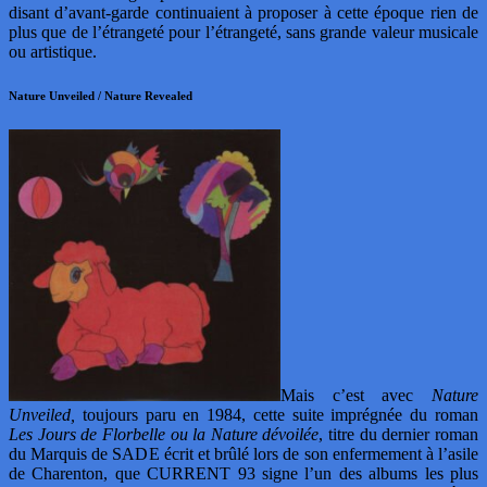
disant d’avant-garde continuaient à proposer à cette époque rien de
plus que de l’étrangeté pour l’étrangeté, sans grande valeur musicale
ou artistique.
Nature Unveiled / Nature Revealed
Mais c’est avec
Nature
Unveiled,
toujours paru en 1984, cette suite imprégnée du roman
Les Jours de Florbelle ou la Nature dévoilée
, titre du dernier roman
du Marquis de SADE écrit et brûlé lors de son enfermement à l’asile
de Charenton, que CURRENT 93 signe l’un des albums les plus