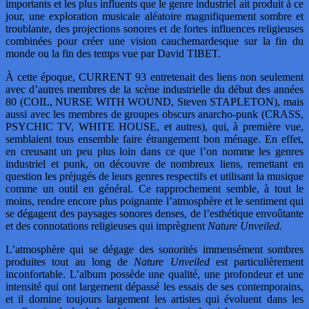
importants et les plus influents que le genre industriel ait produit à ce
jour, une exploration musicale aléatoire magnifiquement sombre et
troublante, des projections sonores et de fortes influences religieuses
combinées pour créer une vision cauchemardesque sur la fin du
monde ou la fin des temps vue par David TIBET.
À cette époque, CURRENT 93 entretenait des liens non seulement
avec d’autres membres de la scène industrielle du début des années
80 (COIL, NURSE WITH WOUND, Steven STAPLETON), mais
aussi avec les membres de groupes obscurs anarcho-punk (CRASS,
PSYCHIC TV, WHITE HOUSE, et autres), qui, à première vue,
semblaient tous ensemble faire étrangement bon ménage. En effet,
en creusant un peu plus loin dans ce que l’on nomme les genres
industriel et punk, on découvre de nombreux liens, remettant en
question les préjugés de leurs genres respectifs et utilisant la musique
comme un outil en général. Ce rapprochement semble, à tout le
moins, rendre encore plus poignante l’atmosphère et le sentiment qui
se dégagent des paysages sonores denses, de l’esthétique envoûtante
et des connotations religieuses qui imprègnent
Nature Unveiled.
L’atmosphère qui se dégage des sonorités immensément sombres
produites tout au long de
Nature Unveiled
est particulièrement
inconfortable. L’album possède une qualité, une profondeur et une
intensité qui ont largement dépassé les essais de ses contemporains,
et il domine toujours largement les artistes qui évoluent dans les