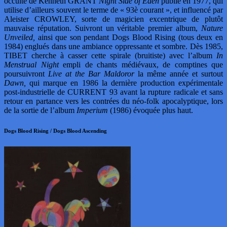
occulte de Kenneth GRANT
Night Side of Eden
publié en 1977, qui
utilise d’ailleurs souvent le terme de « 93è courant », et influencé par
Aleister CROWLEY, sorte de magicien excentrique de plutôt
mauvaise réputation. Suivront un véritable premier album,
Nature
Unveiled,
ainsi que son pendant Dogs Blood Rising (tous deux en
1984) englués dans une ambiance oppressante et sombre. Dès 1985,
TIBET cherche à casser cette spirale (bruitiste) avec l’album
In
Menstrual Night
empli de chants médiévaux, de comptines que
poursuivront
Live at the Bar Maldoror
la même année et surtout
Dawn,
qui marque en 1986 la dernière production expérimentale
post-industrielle de CURRENT 93 avant la rupture radicale et sans
retour en partance vers les contrées du néo-folk apocalyptique, lors
de la sortie de l’album
Imperium
(1986) évoquée plus haut.
Dogs Blood Rising / Dogs Blood Ascending