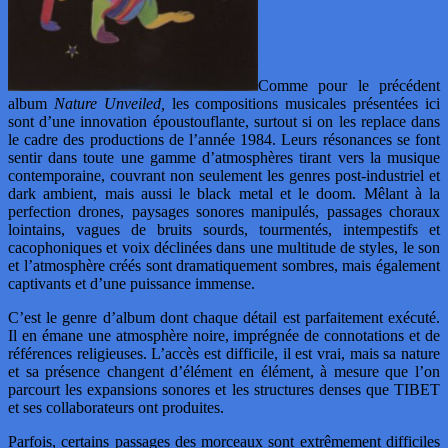
Comme pour le précédent
album
Nature Unveiled,
les compositions musicales présentées ici
sont d’une innovation époustouflante, surtout si on les replace dans
le cadre des productions de l’année 1984. Leurs résonances se font
sentir dans toute une gamme d’atmosphères tirant vers la musique
contemporaine, couvrant non seulement les genres post-industriel et
dark ambient, mais aussi le black metal et le doom. Mêlant à la
perfection drones, paysages sonores manipulés, passages choraux
lointains, vagues de bruits sourds, tourmentés, intempestifs et
cacophoniques et voix déclinées dans une multitude de styles, le son
et l’atmosphère créés sont dramatiquement sombres, mais également
captivants et d’une puissance immense.
C’est le genre d’album dont chaque détail est parfaitement exécuté.
Il en émane une atmosphère noire, imprégnée de connotations et de
références religieuses. L’accès est difficile, il est vrai, mais sa nature
et sa présence changent d’élément en élément, à mesure que l’on
parcourt les expansions sonores et les structures denses que TIBET
et ses collaborateurs ont produites.
Parfois, certains passages des morceaux sont extrêmement difficiles