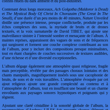
confins rituels du dark ambient et du post-industriel.
Contenant deux longs morceaux,
Ach Golgotha (Maldoror is Dead)
et
The Mystical Body Of Christ In Chorazaim (The Great In The
Small),
d’une durée d’un peu moins de 40 minutes,
Nature Unveiled
distille une présence intense, presque conflictuelle, produite par les
échos complexes des sons, la myriade de bruits et de drones
texturés, et la voix surnaturelle de David TIBET, qui ajoute une
malveillance sinistre à l’intensité sombre et menaçante de l’album. À
maintes reprises, apparaissent des vagues de sons et de fréquences
qui surgissent et forment une couche complexe contribuant au son
de l’album, pour y inclure des compositions presque minimalistes,
tout en étant chargées de couches successives de textures audibles,
d’une richesse et d’une diversité exceptionnelles.
L’album dégage également une atmosphère quasi religieuse, fragile
mais perceptible, révélée par des passages choraux lointains et des
chants manipulés, magnifiquement insérés sous une cacophonie de
bruits, de sons et de voix travaillées. L’atmosphère évoquée par cet
ajout religieux ajoute une grande complexité au contenu et à
l’atmosphère de l’album, tout en insufflant une beauté et un charme
envoûtants aux paysages sonores hypnotiques et poignants qui y
règnent.
Ajoutant une clarté cristalline à la sonorité globale de l’album, la
recomposition d’Andrew LILES fait ressortir chaque élément et