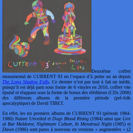
Deuxième coffret
monumental de CURRENT 93 en l’espace d’à peine un an depuis
The Long Shadow
Falls
. Ce dernier n’est pas tout à fait un inédit,
puisqu’il est déjà paru sous forme de 6 vinyles en 2010, coffret vite
épuisé et réapparu sous la forme de bonus des rééditions (CDs 2008)
des différents albums de la première période (pré-folk
apocalyptique) de David TIBET.
En effet, les six premiers albums de CURRENT 93 (période 1984-
1986)
Nature Unveiled
et
Dogs Blood Rising
(1984) ainsi que
Live
at Bar Maldoror, Nightmare Culture, In Menstrual Night
(1985) et
Dawn
(1986) sont parus à nouveau en versions « augmentées » (2