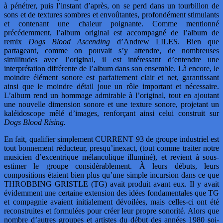
à pénétrer, puis l’instant d’après, on se perd dans un tourbillon de
sons et de textures sombres et envoûtantes, profondément stimulants
et contenant une chaleur poignante. Comme mentionné
précédemment, l’album original est accompagné de l’album de
remix
Dogs Blood Ascending
d’Andrew LILES. Bien que
partageant, comme on pouvait s’y attendre, de nombreuses
similitudes avec l’original, il est intéressant d’entendre une
interprétation différente de l’album dans son ensemble. Là encore, le
moindre élément sonore est parfaitement clair et net, garantissant
ainsi que le moindre détail joue un rôle important et nécessaire.
L’album rend un hommage admirable à l’original, tout en ajoutant
une nouvelle dimension sonore et une texture sonore, projetant un
kaléidoscope mêlé d’images, renforçant ainsi celui construit sur
Dogs Blood Rising.
En fait, qualifier simplement CURRENT 93 de groupe industriel est
tout bonnement réducteur, presqu’inexact, (tout comme traiter notre
musicien d’excentrique mélancolique illuminé), et revient à sous-
estimer le groupe considérablement. À leurs débuts, leurs
compositions étaient bien plus qu’une simple incursion dans ce que
THROBBING GRISTLE (TG) avait produit avant eux. Il y avait
évidemment une certaine extension des idées fondamentales que TG
et compagnie avaient initialement dévoilées, mais celles-ci ont été
reconstruites et formulées pour créer leur propre sonorité. Alors que
nombre d’autres groupes et artistes du début des années 1980 soi-