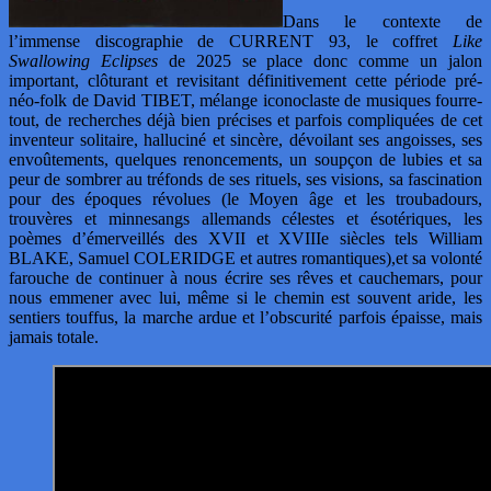
Dans le contexte de
l’immense discographie de CURRENT 93, le coffret
Like
Swallowing Eclipses
de 2025 se place donc comme un jalon
important, clôturant et revisitant définitivement cette période pré-
néo-folk de David TIBET, mélange iconoclaste de musiques fourre-
tout, de recherches déjà bien précises et parfois compliquées de cet
inventeur solitaire, halluciné et sincère, dévoilant ses angoisses, ses
envoûtements, quelques renoncements, un soupçon de lubies et sa
peur de sombrer au tréfonds de ses rituels, ses visions, sa fascination
pour des époques révolues (le Moyen âge et les troubadours,
trouvères et minnesangs allemands célestes et ésotériques, les
poèmes d’émerveillés des XVII et XVIIIe siècles tels William
BLAKE, Samuel COLERIDGE et autres romantiques),et sa volonté
farouche de continuer à nous écrire ses rêves et cauchemars, pour
nous emmener avec lui, même si le chemin est souvent aride, les
sentiers touffus, la marche ardue et l’obscurité parfois épaisse, mais
jamais totale.