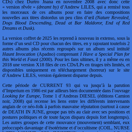
CDs) chez Durtro Jnana en novembre 2008 avec donc cette
« version rêvée »
(dreamt by)
d’Andrew LILES, qui a remixé tous
les morceaux de ces albums pour en faire des compositions
nouvelles aux titres distordus un peu clins d’œil
(Nature Revealed,
Dogs Blood Descending, Dead at Bar Maldoror, End of Red
Dreams
et
Dusk).
La version coffret de 2025 les reprend à nouveau in extenso, sous la
forme d’un seul CD pour chacun des titres, en y rajoutant toutefois 2
autres albums plus récents regroupés sur un album seul intitulé
Haunt Invocation
(Apadno) comprenant
I Have a Special Plan for
this World
et
Faust
(2000). Pour les fans ultimes, il y a même eu en
2018 une version X18 files de ces CDs/LPs en tirages très limités, et
disponibles uniquement en téléchargement (horreur) sur le site
d’Andrew LILES, version également disparue depuis.
Cette période de CURRENT 93 qui va jusqu’à la parution
d’Imperium en 1986 est par ailleurs bien documentée dans l’ouvrage
Looking for Europe
, Tome 1 d’Andreas DIESEL (éditions Camion
noir, 2008) qui recense les liens entre les différents intervenants
anglais de ce néo-folk à parfois mauvaise réputation (surtout à cause
de DEATH IN JUNE, groupe pas très au clair avec ses positions et
postures politiques et de toute façon disparu depuis fort longtemps).
Les autres groupes de cette mouvance (mouvement) semblant, eux
préoccupés davantage d’ésotérisme et d’occultisme (COIL, NURSE