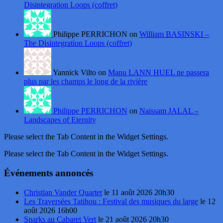
Disintegration Loops (coffret)
Philippe PERRICHON on
William BASINSKI –
The Disintegration Loops (coffret)
Yannick Vilto on
Manu LANN HUEL ne passera
plus par les champs le long de la rivière
Philippe PERRICHON
on
Naissam JALAL –
Landscapes of Eternity
Please select the Tab Content in the Widget Settings.
Please select the Tab Content in the Widget Settings.
Événements annoncés
Christian Vander Quartet
le 11 août 2026 20h30
Les Traversées Tatihou : Festival des musiques du large
le 12
août 2026 16h00
Sparks au Cabaret Vert
le 21 août 2026 20h30