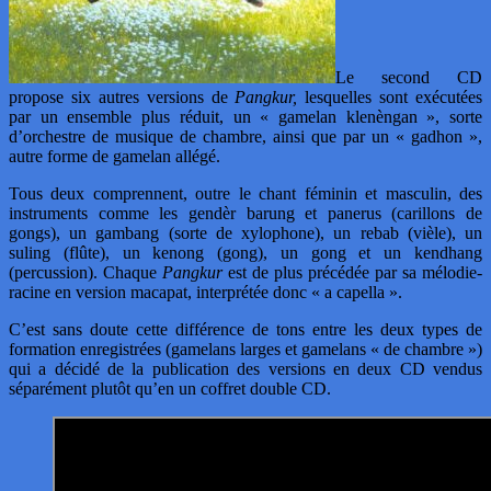
Le second CD
propose six autres versions de
Pangkur,
lesquelles sont exécutées
par un ensemble plus réduit, un « gamelan klenèngan », sorte
d’orchestre de musique de chambre, ainsi que par un « gadhon »,
autre forme de gamelan allégé.
Tous deux comprennent, outre le chant féminin et masculin, des
instruments comme les gendèr barung et panerus (carillons de
gongs), un gambang (sorte de xylophone), un rebab (vièle), un
suling (flûte), un kenong (gong), un gong et un kendhang
(percussion). Chaque
Pangkur
est de plus précédée par sa mélodie-
racine en version macapat, interprétée donc « a capella ».
C’est sans doute cette différence de tons entre les deux types de
formation enregistrées (gamelans larges et gamelans « de chambre »)
qui a décidé de la publication des versions en deux CD vendus
séparément plutôt qu’en un coffret double CD.