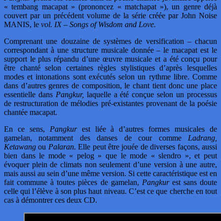
« tembang macapat » (prononcez « matchapat »), un genre déjà
couvert par un précédent volume de la série créée par John Noise
MANIS, le
vol. IX – Songs of Wisdom and Love.
Comprenant une douzaine de systèmes de versification – chacun
correspondant à une structure musicale donnée – le macapat est le
support le plus répandu d’une œuvre musicale et a été conçu pour
être chanté selon certaines règles stylistiques d’après lesquelles
modes et intonations sont exécutés selon un rythme libre. Comme
dans d’autres genres de composition, le chant tient donc une place
essentielle dans
Pangkur,
laquelle a été conçue selon un processus
de restructuration de mélodies pré-existantes provenant de la poésie
chantée macapat.
En ce sens,
Pangkur
est liée à d’autres formes musicales de
gamelan, notamment des danses de cour comme
Ladrang,
Ketawang
ou
Palaran.
Elle peut être jouée de diverses façons, aussi
bien dans le mode « pelog » que le mode « slendro », et peut
évoquer plein de climats non seulement d’une version à une autre,
mais aussi au sein d’une même version. Si cette caractéristique est en
fait commune à toutes pièces de gamelan,
Pangkur
est sans doute
celle qui l’élève à son plus haut niveau. C’est ce que cherche en tout
cas à démontrer ces deux CD.