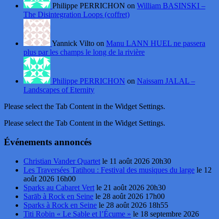
Philippe PERRICHON on
William BASINSKI –
The Disintegration Loops (coffret)
Yannick Vilto on
Manu LANN HUEL ne passera
plus par les champs le long de la rivière
Philippe PERRICHON
on
Naissam JALAL –
Landscapes of Eternity
Please select the Tab Content in the Widget Settings.
Please select the Tab Content in the Widget Settings.
Événements annoncés
Christian Vander Quartet
le 11 août 2026 20h30
Les Traversées Tatihou : Festival des musiques du large
le 12
août 2026 16h00
Sparks au Cabaret Vert
le 21 août 2026 20h30
Sarāb à Rock en Seine
le 28 août 2026 17h00
Sparks à Rock en Seine
le 28 août 2026 18h55
Titi Robin « Le Sable et l’Écume »
le 18 septembre 2026