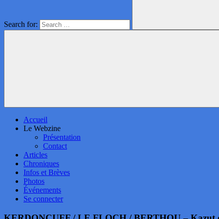
Search for:
Accueil
Le Webzine
Présentation
Contact
Articles
Chroniques
Infos et Brèves
Photos
Événements
Se connecter
KERDONCUFF / LE FLOCH / BERTHOU – Kazut d