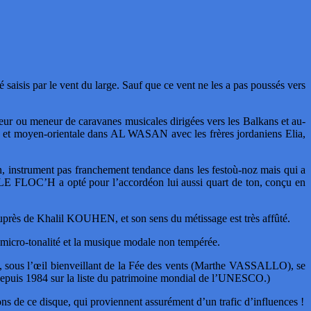
saisis par le vent du large. Sauf que ce vent ne les a pas poussés vers
u meneur de caravanes musicales dirigées vers les Balkans et au-
nne et moyen-orientale dans AL WASAN avec les frères jordaniens Elia,
, instrument pas franchement tendance dans les festoù-noz mais qui a
E FLOC’H a opté pour l’accordéon lui aussi quart de ton, conçu en
rès de Khalil KOUHEN, et son sens du métissage est très affûté.
la micro-tonalité et la musique modale non tempérée.
ui, sous l’œil bienveillant de la Fée des vents (Marthe VASSALLO), se
re depuis 1984 sur la liste du patrimoine mondial de l’UNESCO.)
ons de ce disque, qui proviennent assurément d’un trafic d’influences !