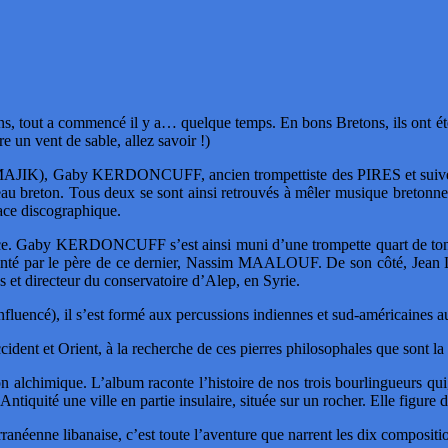
ns, tout a commencé il y a… quelque temps. En bons Bretons, ils ont été 
re un vent de sable, allez savoir !)
JIK), Gaby KERDONCUFF, ancien trompettiste des PIRES et suiveur o
erreau breton. Tous deux se sont ainsi retrouvés à mêler musique breto
ace discographique.
nstance. Gaby KERDONCUFF s’est ainsi muni d’une trompette quart de ton
nté par le père de ce dernier, Nassim MAALOUF. De son côté, Jean L
 et directeur du conservatoire d’Alep, en Syrie.
), il s’est formé aux percussions indiennes et sud-américaines aup
ccident et Orient, à la recherche de ces pierres philosophales que sont 
ion alchimique. L’album raconte l’histoire de nos trois bourlingueurs q
’Antiquité une ville en partie insulaire, située sur un rocher. Elle figu
ranéenne libanaise, c’est toute l’aventure que narrent les dix compositi