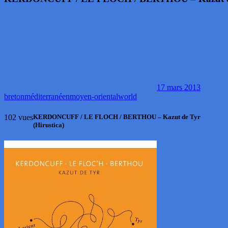
17 mars 2013
breton
méditerranéen
moyen-oriental
world
102 vues
KERDONCUFF / LE FLOCH / BERTHOU – Kazut de Tyr
(Hirustica)