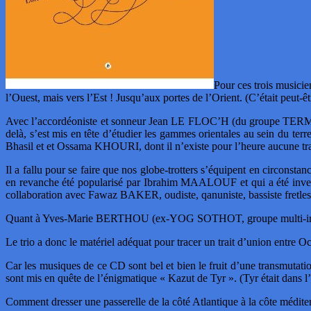
Pour ces trois musicie
l’Ouest, mais vers l’Est ! Jusqu’aux portes de l’Orient. (C’était peut-êt
Avec l’accordéoniste et sonneur Jean LE FLOC’H (du groupe TERMA
delà, s’est mis en tête d’étudier les gammes orientales au sein du t
Bhasil et et Ossama KHOURI, dont il n’existe pour l’heure aucune tr
Il a fallu pour se faire que nos globe-trotters s’équipent en circo
en revanche été popularisé par Ibrahim MAALOUF et qui a été inve
collaboration avec Fawaz BAKER, oudiste, qanuniste, bassiste fretless
Quant à Yves-Marie BERTHOU (ex-YOG SOTHOT, groupe multi-influencé
Le trio a donc le matériel adéquat pour tracer un trait d’union entre O
Car les musiques de ce CD sont bel et bien le fruit d’une transmutat
sont mis en quête de l’énigmatique « Kazut de Tyr ». (Tyr était dans l
Comment dresser une passerelle de la côté Atlantique à la côte méditer