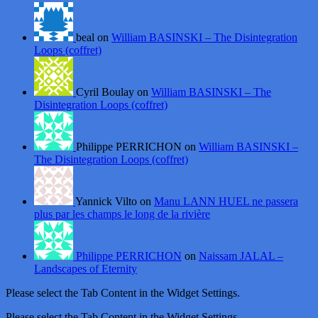
beal on
William BASINSKI – The Disintegration
Loops (coffret)
Cyril Boulay on
William BASINSKI – The
Disintegration Loops (coffret)
Philippe PERRICHON on
William BASINSKI –
The Disintegration Loops (coffret)
Yannick Vilto on
Manu LANN HUEL ne passera
plus par les champs le long de la rivière
Philippe PERRICHON
on
Naissam JALAL –
Landscapes of Eternity
Please select the Tab Content in the Widget Settings.
Please select the Tab Content in the Widget Settings.