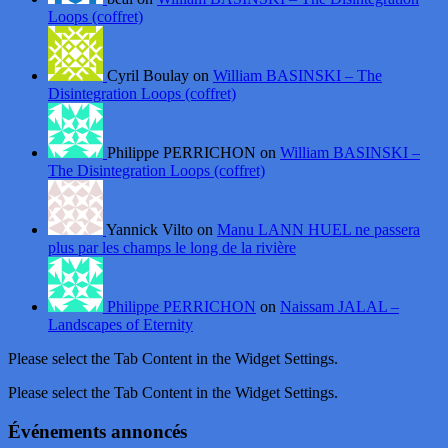
Loops (coffret)
Cyril Boulay on
William BASINSKI – The
Disintegration Loops (coffret)
Philippe PERRICHON on
William BASINSKI –
The Disintegration Loops (coffret)
Yannick Vilto on
Manu LANN HUEL ne passera
plus par les champs le long de la rivière
Philippe PERRICHON
on
Naissam JALAL –
Landscapes of Eternity
Please select the Tab Content in the Widget Settings.
Please select the Tab Content in the Widget Settings.
Événements annoncés