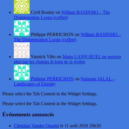
Cyril Boulay on
William BASINSKI – The
Disintegration Loops (coffret)
Philippe PERRICHON on
William BASINSKI –
The Disintegration Loops (coffret)
Yannick Vilto on
Manu LANN HUEL ne passera
plus par les champs le long de la rivière
Philippe PERRICHON
on
Naissam JALAL –
Landscapes of Eternity
Please select the Tab Content in the Widget Settings.
Please select the Tab Content in the Widget Settings.
Événements annoncés
Christian Vander Quartet
le 11 août 2026 20h30