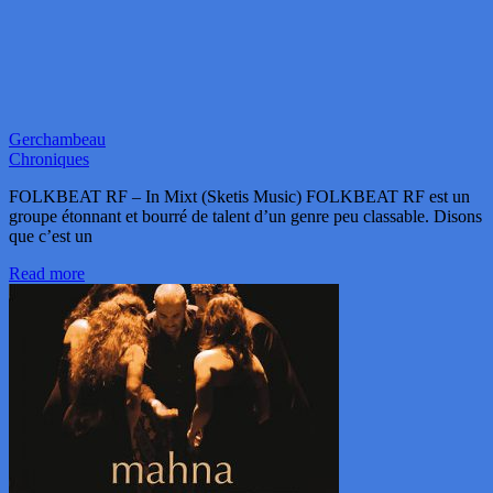
Gerchambeau
Chroniques
FOLKBEAT RF – In Mixt (Sketis Music) FOLKBEAT RF est un
groupe étonnant et bourré de talent d’un genre peu classable. Disons
que c’est un
Read more