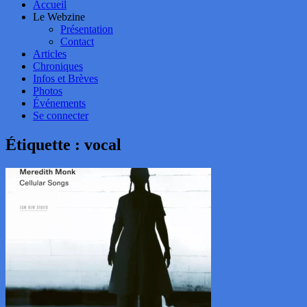
Accueil
Le Webzine
Présentation
Contact
Articles
Chroniques
Infos et Brèves
Photos
Événements
Se connecter
Étiquette :
vocal