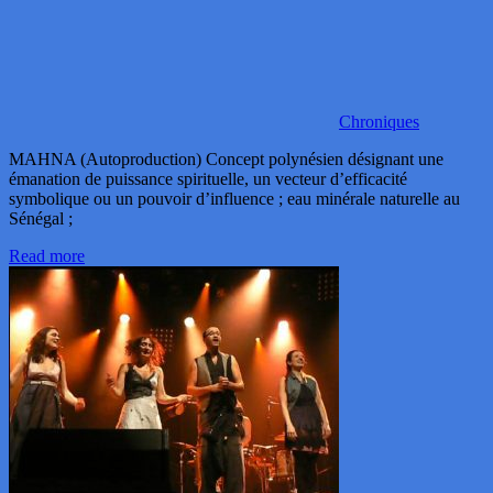
Chroniques
MAHNA (Autoproduction) Concept polynésien désignant une
émanation de puissance spirituelle, un vecteur d’efficacité
symbolique ou un pouvoir d’influence ; eau minérale naturelle au
Sénégal ;
Read more