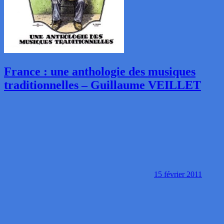
France : une anthologie des musiques
traditionnelles – Guillaume VEILLET
15 février 2011