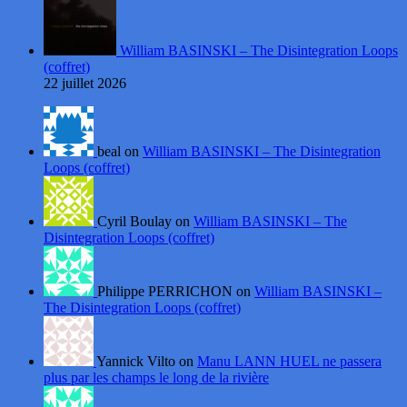
William BASINSKI – The Disintegration Loops
(coffret)
22 juillet 2026
beal on
William BASINSKI – The Disintegration
Loops (coffret)
Cyril Boulay on
William BASINSKI – The
Disintegration Loops (coffret)
Philippe PERRICHON on
William BASINSKI –
The Disintegration Loops (coffret)
Yannick Vilto on
Manu LANN HUEL ne passera
plus par les champs le long de la rivière