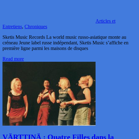
Articles et
Entretiens
,
Chroniques
Sketis Music Records La world music russo-asiatique monte au
créneau Jeune label russe indépendant, Sketis Music s’affiche en
première ligne parmi les maisons de disques
Read more
VÄRTTINÄ : Quatre Filles dans la