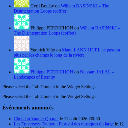
Cyril Boulay on
William BASINSKI – The
Disintegration Loops (coffret)
Philippe PERRICHON on
William BASINSKI –
The Disintegration Loops (coffret)
Yannick Vilto on
Manu LANN HUEL ne passera
plus par les champs le long de la rivière
Philippe PERRICHON
on
Naissam JALAL –
Landscapes of Eternity
Please select the Tab Content in the Widget Settings.
Please select the Tab Content in the Widget Settings.
Événements annoncés
Christian Vander Quartet
le 11 août 2026 20h30
Les Traversées Tatihou : Festival des musiques du large
le 12