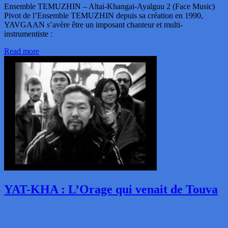
Ensemble TEMUZHIN – Altai-Khangai-Ayalguu 2 (Face Music)
Pivot de l’Ensemble TEMUZHIN depuis sa création en 1990,
YAVGAAN s’avère être un imposant chanteur et multi-
instrumentiste :
Read more
YAT-KHA : L’Orage qui venait de Touva