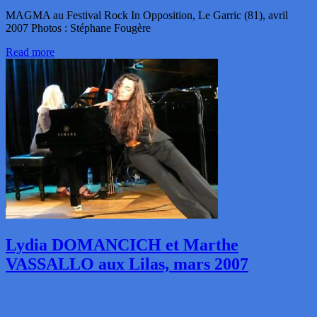
MAGMA au Festival Rock In Opposition, Le Garric (81), avril
2007 Photos : Stéphane Fougère
Read more
Lydia DOMANCICH et Marthe
VASSALLO aux Lilas, mars 2007