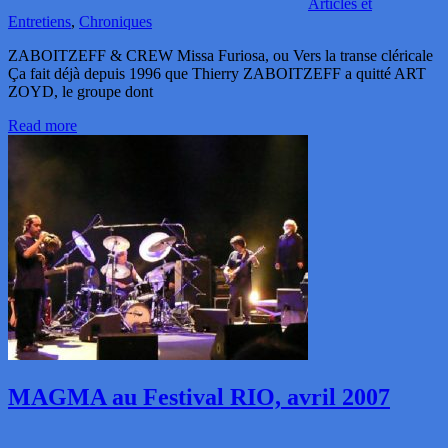
Articles et
Entretiens
,
Chroniques
ZABOITZEFF & CREW Missa Furiosa, ou Vers la transe cléricale
Ça fait déjà depuis 1996 que Thierry ZABOITZEFF a quitté ART
ZOYD, le groupe dont
Read more
MAGMA au Festival RIO, avril 2007