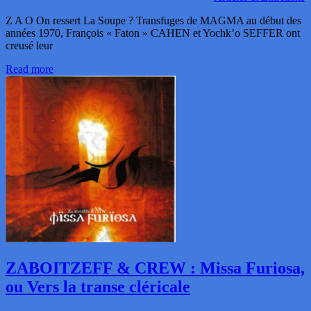
Z A O On ressert La Soupe ? Transfuges de MAGMA au début des
années 1970, François « Faton » CAHEN et Yochk’o SEFFER ont
creusé leur
Read more
ZABOITZEFF & CREW : Missa Furiosa,
ou Vers la transe cléricale