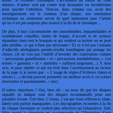
artiste. Si certaines chroniques s’accréditent au mieux de cette
mission, d’autres sont par contre trop lacunaires ou incohérentes
pour susciter l’attention. Veut-on, dans certains cas, avoir des
renseignements sur le contenu d’un disque, son orientation
stylistique ou seulement savoir de quel instrument joue l’artiste
qu’on n’est pas toujours plus avancé à la fin de la chronique…
De plus, il faut s’accommoder des innombrables, inquantifiables et
scandaleuses coquilles, fautes de frappe, d’accord et de syntaxe
répandues dans tout le bouquin et qui rendent sa lecture on ne peut
plus pénible, ce qui n’était pas nécessaire ! Et ce n’est pas l’armada
d’adjectifs néologiques pseudo-érudits lourdingues qui arrange les
choses. (Je ne vois pas l’intérêt d’inventer des expressions comme
« percussions gaméléennes » et « percussions marimbéennes ». Les
termes « gamelan » et « marimba » suffisent largement…) À mon
avis, et pour répéter ce qui est écrit dans l’avertissement au lecteur
de la page 4, je pense que : « L’usage de règles d’écritures claires et
strictes (…) devrait pouvoir permettre un meilleur accès à ces scènes
innovantes et passionnantes. » (sic)
D’autres objections ? Oui, bien sûr : on nous dit que les disques
signalés en italique sont des disques recommandés pour une
première écoute. Fort bien. L’ennui, c’est que leurs références (date,
label) sont parfois manquantes. Les discographies recensées à la fin
de chaque chronique se veulent plus sélectives qu’exhaustives. Soit.
Mais quand la chronique est accompagnée de l’illustration d’une