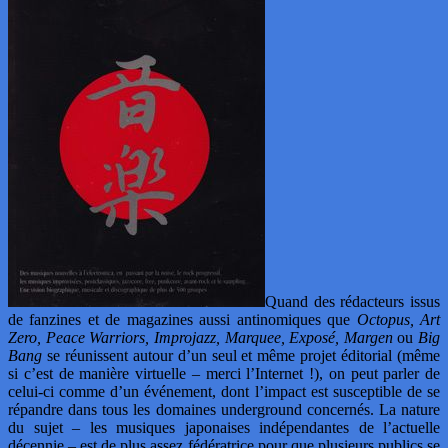
Quand des rédacteurs issus
de fanzines et de magazines aussi antinomiques que
Octopus, Art
Zero, Peace Warriors, Improjazz, Marquee, Exposé, Margen
ou
Big
Bang
se réunissent autour d’un seul et même projet éditorial (même
si c’est de manière virtuelle – merci l’Internet !), on peut parler de
celui-ci comme d’un événement, dont l’impact est susceptible de se
répandre dans tous les domaines underground concernés. La nature
du sujet – les musiques japonaises indépendantes de l’actuelle
décennie – est de plus assez fédératrice pour que plusieurs publics se