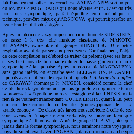
fait franchement bailler aux corneilles. WAPPA GAPPA sort un peu
du lot, mais c’est GERARD qui nous réveille enfin. C’est du très
bon rock symphonique, parfait équilibre entre mélodique et
technique, peut-être mieux qu’ARS NOVA, qui pourrait paraître un
peu « lourd », difficile à digérer.
Après un intermède jazzy proposé ici par un honnête SIDE STEPS,
on passe à la très jolie musique classisante de MAKOTO
KITAYAMA, ex-membre du groupe SHINGETSU. Une petite
respiration avant de passer aux précurseurs. Car finalement, l’objet
de cette compilation est d’abord de traiter du présent (avec ses hauts
et ses bas) puis de finir par explorer le passé glorieux du rock
symphonique à la japonaise. Après un morceau de MAGDALENA
sans grand intérêt, on enchaîne avec BELLAPHON, le CAMEL
japonais avec un thème de départ qui rappelle
L’Auberge du sanglier
de CARAVAN (hommage ?). MUGEN, considéré comme le chef
de file du rock symphonique japonais (je préfère supprimer le terme
» progressif » !) pratique un rock nostalgique à la GENESIS, mais
rien là de vraiment transcendant. OUTER LIMITS, quant à lui, peut
être considéré comme le meilleur des groupes japonais de la »
grande époque « . De classe très largement supérieure à celle de ses
concitoyens, à l’image de son violoniste, sa musique bien que
symphonique était innovante. Après le groupe DEJA VU, plus que
jamais dans le format symphonique, nous terminons notre voyage au
pays du soleil levant avec PAGEANT, dans un morceau archétype