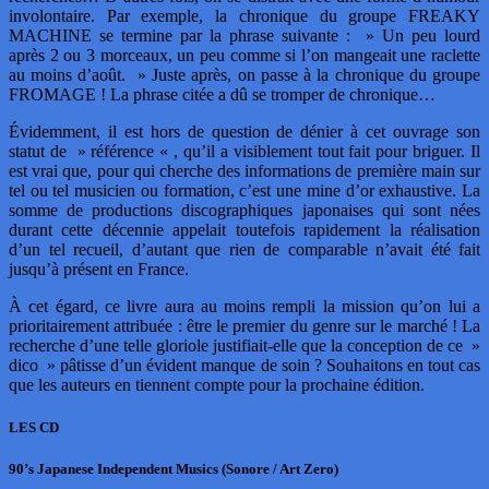
involontaire. Par exemple, la chronique du groupe FREAKY
MACHINE se termine par la phrase suivante : » Un peu lourd
après 2 ou 3 morceaux, un peu comme si l’on mangeait une raclette
au moins d’août. » Juste après, on passe à la chronique du groupe
FROMAGE ! La phrase citée a dû se tromper de chronique…
Évidemment, il est hors de question de dénier à cet ouvrage son
statut de » référence « , qu’il a visiblement tout fait pour briguer. Il
est vrai que, pour qui cherche des informations de première main sur
tel ou tel musicien ou formation, c’est une mine d’or exhaustive. La
somme de productions discographiques japonaises qui sont nées
durant cette décennie appelait toutefois rapidement la réalisation
d’un tel recueil, d’autant que rien de comparable n’avait été fait
jusqu’à présent en France.
À cet égard, ce livre aura au moins rempli la mission qu’on lui a
prioritairement attribuée : être le premier du genre sur le marché ! La
recherche d’une telle gloriole justifiait-elle que la conception de ce »
dico » pâtisse d’un évident manque de soin ? Souhaitons en tout cas
que les auteurs en tiennent compte pour la prochaine édition.
LES CD
90’s Japanese Independent Musics (Sonore / Art Zero)