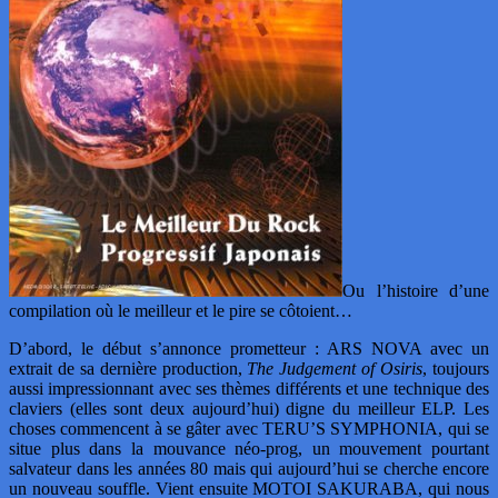
Ou l’histoire d’une
compilation où le meilleur et le pire se côtoient…
D’abord, le début s’annonce prometteur : ARS NOVA avec un
extrait de sa dernière production,
The Judgement of Osiris
, toujours
aussi impressionnant avec ses thèmes différents et une technique des
claviers (elles sont deux aujourd’hui) digne du meilleur ELP. Les
choses commencent à se gâter avec TERU’S SYMPHONIA, qui se
situe plus dans la mouvance néo-prog, un mouvement pourtant
salvateur dans les années 80 mais qui aujourd’hui se cherche encore
un nouveau souffle. Vient ensuite MOTOI SAKURABA, qui nous