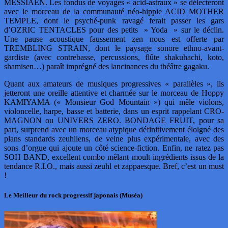
MESSIAEN. Les fondus de voyages « acid-astraux » se délecteront
avec le morceau de la communauté néo-hippie ACID MOTHER
TEMPLE, dont le psyché-punk ravagé ferait passer les gars
d’OZRIC TENTACLES pour des petits » Yoda » sur le déclin.
Une pause acoustique faussement zen nous est offerte par
TREMBLING STRAIN, dont le paysage sonore ethno-avant-
gardiste (avec contrebasse, percussions, flûte shakuhachi, koto,
shamisen…) paraît imprégné des lancinances du théâtre gagaku.
Quant aux amateurs de musiques progressives « parallèles », ils
jetteront une oreille attentive et charmée sur le morceau de Hoppy
KAMIYAMA (« Monsieur God Mountain ») qui mêle violons,
violoncelle, harpe, basse et batterie, dans un esprit rappelant CRO-
MAGNON ou UNIVERS ZERO. BONDAGE FRUIT, pour sa
part, surprend avec un morceau atypique définitivement éloigné des
plans standards zeuhliens, de veine plus expérimentale, avec des
sons d’orgue qui ajoute un côté science-fiction. Enfin, ne ratez pas
SOH BAND, excellent combo mêlant moult ingrédients issus de la
tendance R.I.O., mais aussi zeuhl et zappaesque. Bref, c’est un must
!
Le Meilleur du rock progressif japonais (Muséa)