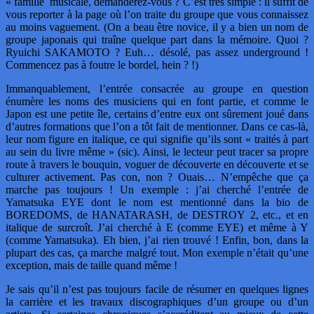
« famille musicale, demanderez-vous ? C’est très simple : il suffit de
vous reporter à la page où l’on traite du groupe que vous connaissez
au moins vaguement. (On a beau être novice, il y a bien un nom de
groupe japonais qui traîne quelque part dans la mémoire. Quoi ?
Ryuichi SAKAMOTO ? Euh… désolé, pas assez underground !
Commencez pas à foutre le bordel, hein ? !)
Immanquablement, l’entrée consacrée au groupe en question
énumère les noms des musiciens qui en font partie, et comme le
Japon est une petite île, certains d’entre eux ont sûrement joué dans
d’autres formations que l’on a tôt fait de mentionner. Dans ce cas-là,
leur nom figure en italique, ce qui signifie qu’ils sont « traités à part
au sein du livre même » (sic). Ainsi, le lecteur peut tracer sa propre
route à travers le bouquin, voguer de découverte en découverte et se
culturer activement. Pas con, non ? Ouais… N’empêche que ça
marche pas toujours ! Un exemple : j’ai cherché l’entrée de
Yamatsuka EYE dont le nom est mentionné dans la bio de
BOREDOMS, de HANATARASH, de DESTROY 2, etc., et en
italique de surcroît. J’ai cherché à E (comme EYE) et même à Y
(comme Yamatsuka). Eh bien, j’ai rien trouvé ! Enfin, bon, dans la
plupart des cas, ça marche malgré tout. Mon exemple n’était qu’une
exception, mais de taille quand même !
Je sais qu’il n’est pas toujours facile de résumer en quelques lignes
la carrière et les travaux discographiques d’un groupe ou d’un