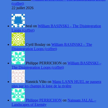
(coffret)
22 juillet 2026
beal on
William BASINSKI – The Disintegration
Loops (coffret)
Cyril Boulay on
William BASINSKI – The
Disintegration Loops (coffret)
Philippe PERRICHON on
William BASINSKI –
The Disintegration Loops (coffret)
Yannick Vilto on
Manu LANN HUEL ne passera
plus par les champs le long de la rivière
Philippe PERRICHON
on
Naissam JALAL –
Landscapes of Eternity