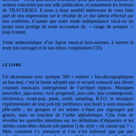
sentent concernés par une telle publication, et notamment les lecteurs
de TRAVERSES. Il nous a donc semblé intéressant de vous faire
part de nos impressions sur le résultat de ce dur labeur effectué par
nos confrères, d’autant que notre totale indépendance vis-à-vis du
projet nous protège de toute accusation de » cirage de pompes »
trop évident.
Visite antitouristique d’un Japon musical hors-normes, à travers le
texte (un ouvrage) et le son (deux compilations CD).
LE LIVRE
Un dictionnaire avec quelque 500 « entrées » bio-discographiques
au bas mot, c’est la forme adoptée par ce recueil consacré aux divers
courants musicaux underground de l’archipel nippon. Musiques
nouvelles, japa-noise, rock progressif, jazz-core, jazz contemporain,
electronica, avant-pop, punk, zeuhl, sampling, R.I.O. et musiques
expérimentales de tout poil (de préférence non lissé) y sont entassées
pêle-mêle ; les groupes et les artistes n’étant pas regroupés par
genres, mais en fonction de l’ordre alphabétique. Cela évite de
réveiller les querelles intestines sur les définitions d’étiquettes et les
stériles casse-têtes chinois (oh pardon !) du style « où classer qui ? ».
Mais comment s’y retrouver si l’on n’est intéressé que par une