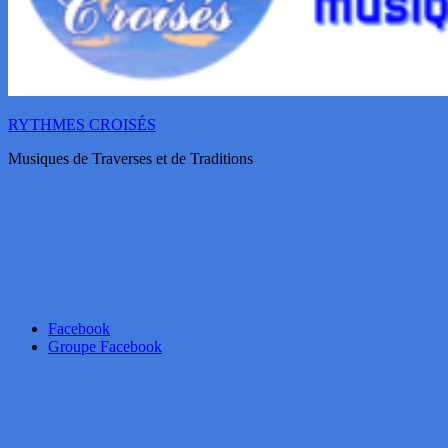
RYTHMES CROISÉS
Musiques de Traverses et de Traditions
Facebook
Groupe Facebook