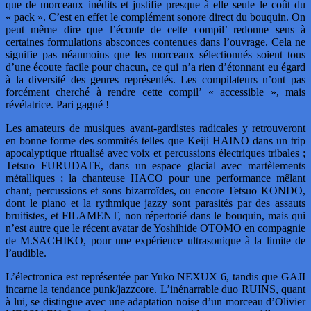
que de morceaux inédits et justifie presque à elle seule le coût du
« pack ». C’est en effet le complément sonore direct du bouquin. On
peut même dire que l’écoute de cette compil’ redonne sens à
certaines formulations absconces contenues dans l’ouvrage. Cela ne
signifie pas néanmoins que les morceaux sélectionnés soient tous
d’une écoute facile pour chacun, ce qui n’a rien d’étonnant eu égard
à la diversité des genres représentés. Les compilateurs n’ont pas
forcément cherché à rendre cette compil’ « accessible », mais
révélatrice. Pari gagné !
Les amateurs de musiques avant-gardistes radicales y retrouveront
en bonne forme des sommités telles que Keiji HAINO dans un trip
apocalyptique ritualisé avec voix et percussions électriques tribales ;
Tetsuo FURUDATE, dans un espace glacial avec martèlements
métalliques ; la chanteuse HACO pour une performance mêlant
chant, percussions et sons bizarroïdes, ou encore Tetsuo KONDO,
dont le piano et la rythmique jazzy sont parasités par des assauts
bruitistes, et FILAMENT, non répertorié dans le bouquin, mais qui
n’est autre que le récent avatar de Yoshihide OTOMO en compagnie
de M.SACHIKO, pour une expérience ultrasonique à la limite de
l’audible.
L’électronica est représentée par Yuko NEXUX 6, tandis que GAJI
incarne la tendance punk/jazzcore. L’inénarrable duo RUINS, quant
à lui, se distingue avec une adaptation noise d’un morceau d’Olivier