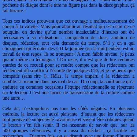
pochette de disque dont le titre ne figure pas dans la discographie, ça
fait bizarre !
Tous ces indices prouvent que cet ouvrage a malheureusement été
conçu à la va-vite. Mais pour aboutir au résultat qui est celui de ce
bouquin, on devine qu’un nombre incalculable d’heures ont été
nécessaires à sa réalisation : compilation de docs, audition de
disques, rédaction, tout cela demande du temps. S’il y en a qui
s’imaginent qu’écouter des CD la journée (ou la nuit) entière est un
travail de tout repos, ils se trompent ! A mon faible niveau, je peux
quand même en témoigner ! Du reste, il n’est que de lire certaines
entrées de ce recueil pour se rendre compte que les rédacteurs ont
réellement dû souffrir à l’écoute de quelques CD, et je ne peux que
compatir (sans rire !). Hélas, le temps imparti à la rédaction a
semble-t-il manqué dans pas mal de cas. Du coup, la souffrance qu’a
endurée en certaines occasions l’équipe rédactionnelle se répercute
sur le lecteur. C’est une forme de transmission de la culture comme
une autre…
Cela dit, n’extrapolons pas tous les côtés négatifs. En plusieurs
endroits, la lecture est aussi plaisante, d’autant que les rédacteurs
font preuve de subjectivité savoureuse et savent être critiques quand
le besoin s’en fait sentir. Il est rassurant de savoir que, sur les
500 groupes référencés, il y a aussi du déchet ; ça facilite les
recherches… D’autres fois, on se distrait avec une forme d’humour