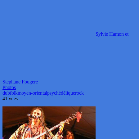
Sylvie Hamon et
Stephane Fougere
Photos
dub
folk
moyen-oriental
psychédélique
rock
41 vues