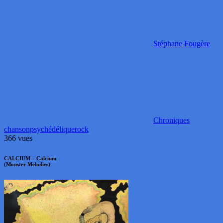
Stéphane Fougère
Chroniques
chanson
psychédélique
rock
366 vues
CALCIUM – Calcium
(Monster Melodies)