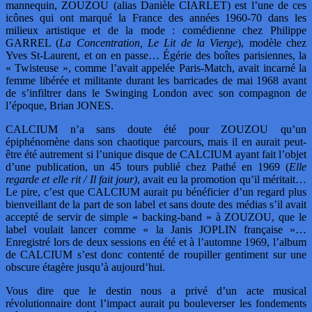
mannequin, ZOUZOU (alias Danièle CIARLET) est l’une de ces
icônes qui ont marqué la France des années 1960-70 dans les
milieux artistique et de la mode : comédienne chez Philippe
GARREL (
La Concentration, Le Lit de la Vierge
), modèle chez
Yves St-Laurent, et on en passe… Égérie des boîtes parisiennes, la
« Twisteuse », comme l’avait appelée Paris-Match, avait incarné la
femme libérée et militante durant les barricades de mai 1968 avant
de s’infiltrer dans le Swinging London avec son compagnon de
l’époque, Brian JONES.
CALCIUM n’a sans doute été pour ZOUZOU qu’un
épiphénomène dans son chaotique parcours, mais il en aurait peut-
être été autrement si l’unique disque de CALCIUM ayant fait l’objet
d’une publication, un 45 tours publié chez Pathé en 1969 (
Elle
regarde et elle rit / Il fait jour)
, avait eu la promotion qu’il méritait…
Le pire, c’est que CALCIUM aurait pu bénéficier d’un regard plus
bienveillant de la part de son label et sans doute des médias s’il avait
accepté de servir de simple « backing-band » à ZOUZOU, que le
label voulait lancer comme « la Janis JOPLIN française »…
Enregistré lors de deux sessions en été et à l’automne 1969, l’album
de CALCIUM s’est donc contenté de roupiller gentiment sur une
obscure étagère jusqu’à aujourd’hui.
Vous dire que le destin nous a privé d’un acte musical
révolutionnaire dont l’impact aurait pu bouleverser les fondements