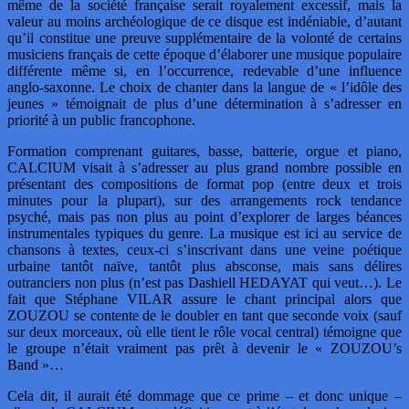
même de la société française serait royalement excessif, mais la
valeur au moins archéologique de ce disque est indéniable, d’autant
qu’il constitue une preuve supplémentaire de la volonté de certains
musiciens français de cette époque d’élaborer une musique populaire
différente même si, en l’occurrence, redevable d’une influence
anglo-saxonne. Le choix de chanter dans la langue de « l’idôle des
jeunes » témoignait de plus d’une détermination à s’adresser en
priorité à un public francophone.
Formation comprenant guitares, basse, batterie, orgue et piano,
CALCIUM visait à s’adresser au plus grand nombre possible en
présentant des compositions de format pop (entre deux et trois
minutes pour la plupart), sur des arrangements rock tendance
psyché, mais pas non plus au point d’explorer de larges béances
instrumentales typiques du genre. La musique est ici au service de
chansons à textes, ceux-ci s’inscrivant dans une veine poétique
urbaine tantôt naïve, tantôt plus absconse, mais sans délires
outranciers non plus (n’est pas Dashiell HEDAYAT qui veut…). Le
fait que Stéphane VILAR assure le chant principal alors que
ZOUZOU se contente de le doubler en tant que seconde voix (sauf
sur deux morceaux, où elle tient le rôle vocal central) témoigne que
le groupe n’était vraiment pas prêt à devenir le « ZOUZOU’s
Band »…
Cela dit, il aurait été dommage que ce prime – et donc unique –