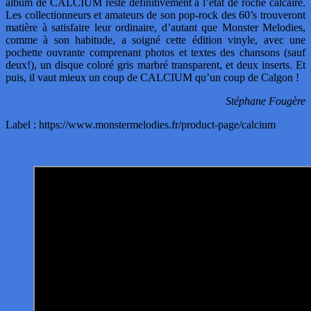
album de CALCIUM reste définitivement à l’état de roche calcaire.
Les collectionneurs et amateurs de son pop-rock des 60’s trouveront
matière à satisfaire leur ordinaire, d’autant que Monster Melodies,
comme à son habitude, a soigné cette édition vinyle, avec une
pochette ouvrante comprenant photos et textes des chansons (sauf
deux!), un disque coloré gris marbré transparent, et deux inserts. Et
puis, il vaut mieux un coup de CALCIUM qu’un coup de Calgon !
Stéphane Fougère
Label : https://www.monstermelodies.fr/product-page/calcium