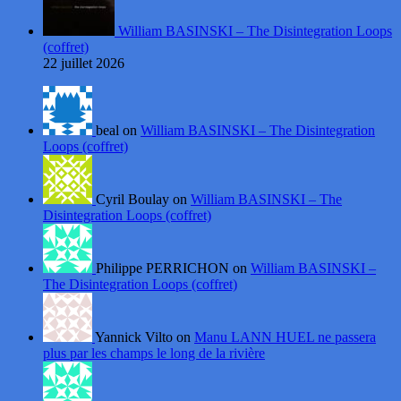
William BASINSKI – The Disintegration Loops
(coffret)
22 juillet 2026
beal on
William BASINSKI – The Disintegration
Loops (coffret)
Cyril Boulay on
William BASINSKI – The
Disintegration Loops (coffret)
Philippe PERRICHON on
William BASINSKI –
The Disintegration Loops (coffret)
Yannick Vilto on
Manu LANN HUEL ne passera
plus par les champs le long de la rivière