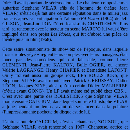
foiré. Il avait pourtant de sérieux atouts. Le chanteur, compositeur et
guitariste Stéphane VILAR (fils de l’homme de théâtre Jean
VILAR) s’était déjà fait une certaine réputation dans le milieu jazz
français après sa participation à l’album
Œil Vision
(1964) de Jeff
GILSON, Jean-Luc PONTY et Jean-Louis CHAUTEMPS. Plus
tard, sa rencontre avec le metteur en scène MARC’O lui vaut d’être
impliqué dans son projet
Les Idoles,
qui fut d’abord une pièce de
théâtre puis un film (1968).
Cette satire situationniste du show-biz de l’époque, dans laquelle
trois « idoles yéyé » règlent leurs comptes avec leurs managers, était
jouée par des comédiens qui ont fait date, comme Pierre
CLEMENTI, Jean-Pierre KALFON, Bulle OGIER, ou encore
Valérie LAGRANGE, Henry CHAPIER et Bernadette LAFONT.
On y trouvait aussi un groupe rock, LES ROLLSTICKS, que
Stéphane VILAR avait monté avec Patrick GREUSSAY, Didier
LÉON, Jacques ZINS, ainsi qu’un certain Didier MALHERBE
(c’était avant GONG). Un LP avait même été publié chez CBS…
C’est avec une partie des ROLLSTICKS que Stéphane VILAR
monte ensuite CALCIUM, dans lequel son frère Christophe VILAR
a joué pendant un temps, avant de se lancer dans la peinture
(l’impressionnante pochette du disque est de lui).
L’autre atout de CALCIUM, c’est sa chanteuse, ZOUZOU, que
Stéphane VILAR avait rencontré en 1967. Chanteuse, actrice et