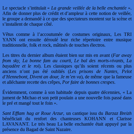
Le spectacle s’intitulait «
La grande veillée de la belle enchantée
».
Afin de donner plus de crédit et d’ampleur à cette notion de veillée,
le groupe a demandé à ce que des spectateurs montent sur la scène et
s’installent de chaque côté.
Vêtus comme à l’accoutumée de costumes originaux, Les TRI
YANN ont ensuite déroulé leur riche répertoire entre musique
traditionnelle, folk et rock, mâtinés de touches électros.
Les titres du dernier album étaient bien sur mis en avant (
Far away
from sky, La bonne fam au courti, Le bal des morts-vivants, La
bayadère et le roi
). Les classiques qu’ils soient récents ou plus
anciens n’ont pas été oubliés (
Les prisons de Nantes, Pelot
d’Hennebont, Divent an dour, Je m’en va
), de même que la fameuse
et alléchante recette des crêpes,
Por faire de bonnes crespes
.
Évidemment, comme à son habitude depuis quatre décennies, « La
jument de Michao et son petit poulain a une nouvelle fois passé dans
le pré et mangé tout le foin ».
Sant Efflam hag ar Roue Arzur
, un cantique issu du
Barzaz Breizh
bénéficiait du renfort des chanteuses KOHANN et Clarisse
LAVANANT. Le très beau La belle enchantée était appuyé par la
présence du Bagad de Saint Nazaire.