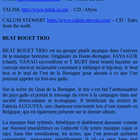
TALISK
http://www.talisk.co.uk/
– CD : Abyss
CALUM STEWART
https://www.calum-stewart.com/
– CD : Tales
from the north
BEAT BOUET TRIO
BEAT BOUET TRIO est un groupe plutôt atypique dans l’univers
de la musique bretonne. Originaire de Haute-Bretagne, FAYA GUR
(chant), VANAO (accordéon) et T BURT (beat bouet) façonne un
concept musical inclassable consistant à mélanger le hip-hop, le beat
box et le trad de l’est de la Bretagne pour aboutir à ce que l’on
pourrait appeler un fest-noz gallo.
Sur la scène du Quai de la Bretagne, le trio s’est fait l’ambassadeur
du pays gallo et portait le message du vivre à la campagne dans une
société démocratique et écologique. Il bénéficiait du renfort de
Fabiola AUGUSTA, une chanteuse rencontrée lors d’une tournée en
Belgique, qui est également présente sur le dernier album.
La musique était rythmée, frénétique et diablement dansante comme
sur
Naoned
(maraîchine) ou
Lafayette City
(entre musique cajun et
rap). Sans être moralisateur, les textes, que l’on pouvait aisément
comprendre, appuyaient régulièrement là où ça peut faire mal