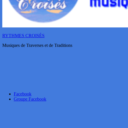
RYTHMES CROISÉS
Musiques de Traverses et de Traditions
Facebook
Groupe Facebook