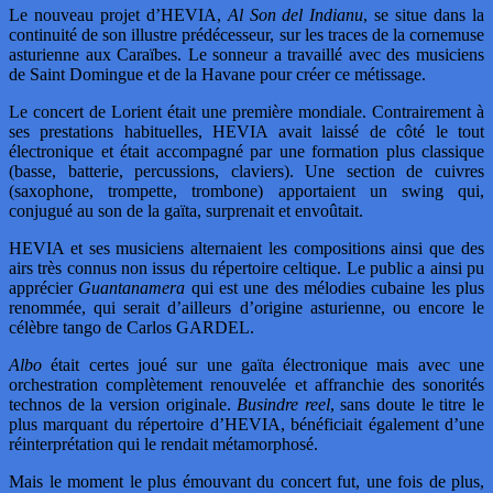
Le nouveau projet d’HEVIA,
Al Son del Indianu
, se situe dans la
continuité de son illustre prédécesseur, sur les traces de la cornemuse
asturienne aux Caraïbes. Le sonneur a travaillé avec des musiciens
de Saint Domingue et de la Havane pour créer ce métissage.
Le concert de Lorient était une première mondiale. Contrairement à
ses prestations habituelles, HEVIA avait laissé de côté le tout
électronique et était accompagné par une formation plus classique
(basse, batterie, percussions, claviers). Une section de cuivres
(saxophone, trompette, trombone) apportaient un swing qui,
conjugué au son de la gaïta, surprenait et envoûtait.
HEVIA et ses musiciens alternaient les compositions ainsi que des
airs très connus non issus du répertoire celtique. Le public a ainsi pu
apprécier
Guantanamera
qui est une des mélodies cubaine les plus
renommée, qui serait d’ailleurs d’origine asturienne, ou encore le
célèbre tango de Carlos GARDEL.
Albo
était certes joué sur une gaïta électronique mais avec une
orchestration complètement renouvelée et affranchie des sonorités
technos de la version originale.
Busindre reel
, sans doute le titre le
plus marquant du répertoire d’HEVIA, bénéficiait également d’une
réinterprétation qui le rendait métamorphosé.
Mais le moment le plus émouvant du concert fut, une fois de plus,