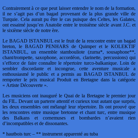
Contrairement à ce que peut laisser entendre le nom de la formation,
il ne s’agit pas d’un bagad provenant de la plus grande ville de
Turquie. Cela aurait pu être le cas puisque des Celtes, les Galates,
ont essaimé jusqu’en Anatolie entre le troisième siècle avant J.C. et
le sixième siècle de notre ère.
Le BAGAD ISTANBUL est le fruit de la rencontre entre un bagad
breton, le BAGAD PENHARS de Quimper et le KOLEKTIF
ISTANBUL, un ensemble stambouliote (zurna*, sousaphone**,
chant/trompette, saxophone, accordéon, clarinette, percussions) qui
s’efforce de faire connaître le répertoire turco-balkanique. Loin de
sembler discordante et incongrue, cette aventure musicale a
enthousiasmé le public et a permis au BAGAD ISTANBUL de
remporter le prix musical Produit en Bretagne dans la catégorie
« Artiste Découverte ».
Les musiciens ont inauguré le Quai de la Bretagne le premier jour
du FIL. Devant un parterre attentif et curieux tout autant que surpris,
les deux ensembles ont mélangé leur répertoire. Ils ont prouvé que
les rencontres entre musique bretonne et chant turc, entre musique
des Balkans et cornemuses et bombardes n’avaient rien
d’incompatibles et de dissonantes.
* hautbois turc – ** instrument apparenté au tuba