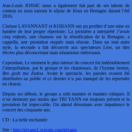
Jean-Louis JOSSIC nous a également fait part de ses talents de
conteur en nous narrant le séjour de Jésus en Bretagne durant l’été
2016.
Clarisse LAVANNANT et KOHANN ont pu profiter d’une mise en
lumière de leur propre répertoire. La première a interprété
J’avais
cinq enfants
, une chanson sur la réunification de la Bretagne, a
cappella, une prestation risquée mais réussie. Dans un tout autre
style, la seconde a fait découvrir aux spectateurs
Lion
, un titre
électro plus déconcertant mais néanmoins intéressant.
Cependant, Le moment le plus intense du concert fut indéniablement
l’interprétation, par le groupe et les chanteuses, de l’hymne breton,
Bro gozh ma Zadou
. Avant le spectacle, les paroles avaient été
distribuées au public et ce dernier n’a pas manqué de les reprendre
en choeur.
Depuis ses débuts, le groupe a subi maintes et maintes critiques. Il
n’en demeure pas moins que TRI YANN est toujours présent et la
prestation fut impeccable. On attend désormais avec impatience le
concert des cinquante ans.
CD : La belle enchantée
Site :
http://triyann1.wixsite.com/triyann