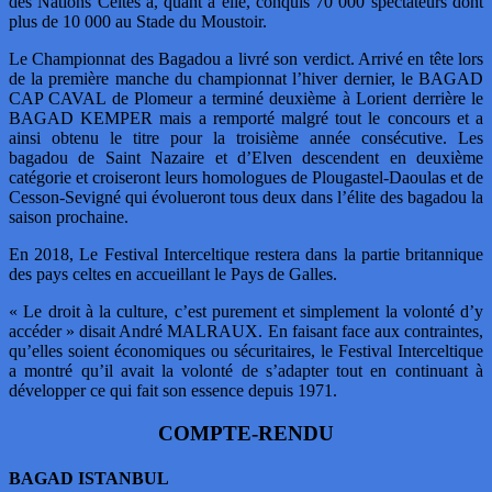
des Nations Celtes a, quant à elle, conquis 70 000 spectateurs dont
plus de 10 000 au Stade du Moustoir.
Le Championnat des Bagadou a livré son verdict. Arrivé en tête lors
de la première manche du championnat l’hiver dernier, le BAGAD
CAP CAVAL de Plomeur a terminé deuxième à Lorient derrière le
BAGAD KEMPER mais a remporté malgré tout le concours et a
ainsi obtenu le titre pour la troisième année consécutive. Les
bagadou de Saint Nazaire et d’Elven descendent en deuxième
catégorie et croiseront leurs homologues de Plougastel-Daoulas et de
Cesson-Sevigné qui évolueront tous deux dans l’élite des bagadou la
saison prochaine.
En 2018, Le Festival Interceltique restera dans la partie britannique
des pays celtes en accueillant le Pays de Galles.
« Le droit à la culture, c’est purement et simplement la volonté d’y
accéder » disait André MALRAUX. En faisant face aux contraintes,
qu’elles soient économiques ou sécuritaires, le Festival Interceltique
a montré qu’il avait la volonté de s’adapter tout en continuant à
développer ce qui fait son essence depuis 1971.
COMPTE-RENDU
BAGAD ISTANBUL