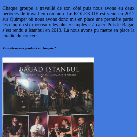
Chaque groupe a travaillé de son côté puis nous avons eu deux
périodes de travail en commun. Le KOLEKTIF est venu en 2012
sur Quimper où nous avons donc mis en place une première partie,
les cinq ou six morceaux les plus « simples » à caler. Puis le Bagad
s’est rendu à Istanbul en 2013. Là nous avons pu mettre en place la
totalité du concert.
Vous êtes-vous produits en Turquie ?