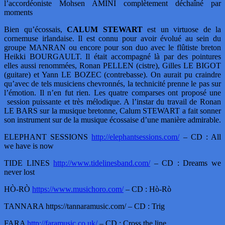
l’accordéoniste Mohsen AMINI complètement déchaîné par
moments
Bien qu’écossais,
CALUM STEWART
est un virtuose de la
cornemuse irlandaise. Il est connu pour avoir évolué au sein du
groupe MANRAN ou encore pour son duo avec le flûtiste breton
Heikki BOURGAULT. Il était accompagné là par des pointures
elles aussi renommées, Ronan PELLEN (cistre), Gilles LE BIGOT
(guitare) et Yann LE BOZEC (contrebasse). On aurait pu craindre
qu’avec de tels musiciens chevronnés, la technicité prenne le pas sur
l’émotion. Il n’en fut rien. Les quatre comparses ont proposé une
session puissante et très mélodique. A l’instar du travail de Ronan
LE BARS sur la musique bretonne, Calum STEWART a fait sonner
son instrument sur de la musique écossaise d’une manière admirable.
ELEPHANT SESSIONS
http://elephantsessions.com/
– CD : All
we have is now
TIDE LINES
http://www.tidelinesband.com/
– CD : Dreams we
never lost
HÒ-RÒ
https://www.musichoro.com/
– CD : Hò-Rò
TANNARA https://tannaramusic.com/ – CD : Trig
FARA
http://faramusic.co.uk/
– CD : Cross the line