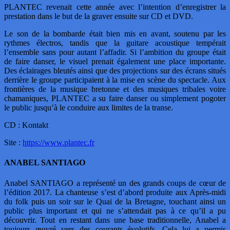
PLANTEC revenait cette année avec l’intention d’enregistrer la
prestation dans le but de la graver ensuite sur CD et DVD.
Le son de la bombarde était bien mis en avant, soutenu par les
rythmes électros, tandis que la guitare acoustique tempérait
l’ensemble sans pour autant l’affadir. Si l’ambition du groupe était
de faire danser, le visuel prenait également une place importante.
Des éclairages bleutés ainsi que des projections sur des écrans situés
derrière le groupe participaient à la mise en scène du spectacle. Aux
frontières de la musique bretonne et des musiques tribales voire
chamaniques, PLANTEC a su faire danser ou simplement pogoter
le public jusqu’à le conduire aux limites de la transe.
CD : Kontakt
Site :
https://www.plantec.fr
ANABEL SANTIAGO
Anabel SANTIAGO a représenté un des grands coups de cœur de
l’édition 2017. La chanteuse s’est d’abord produite aux Après-midi
du folk puis un soir sur le Quai de la Bretagne, touchant ainsi un
public plus important et qui ne s’attendait pas à ce qu’il a pu
découvrir. Tout en restant dans une base traditionnelle, Anabel a
toujours œuvré vers des courants évolutifs. Cela lui a permis