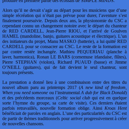
produire en première partie des écossais de SIMPLE MINDS.
Alors qu’il ne devait s’agir au départ pour les musiciens que d’une
simple récréation qui n’était pas prévue pour durer, l’aventure s’est
finalement poursuivie. Depuis deux ans, la physionomie du CSC a
cependant connu un changement notoire avec le départ du chanteur
de RED CARDELL, Jean-Pierre RIOU, et l’arrivé de Goulven
HAMEL (mandoline, banjo, guitares acoustique et électrique). L’un
des initiateurs du projet, Manu MASKO (batterie), a lui quitté RED
CARDELL pour se consacrer au CSC. Le reste de la formation est
par contre restée inchangée. Mathieu PEQUERIAU (planche à
laver, harmonica), Ronan LE BARS (cornemuse irlandaise, flûtes),
Pierre STEPHAN (violon), Richard PUAUD (basse) et Jimme
O’NEILL (guitares), qui de fait devient le seul chanteur, sont
toujours présents.
La prestation a donné lieu à une combinaison entre des titres du
nouvel album paru au printemps 2017 (
A new kind of freedom,
When you need someone
ou l’instrumental
A dub for Black Donald
)
et des précédents morceaux (
Celtic social club
qui est en quelque
sorte l’hymne du groupe, sa carte de visite). Ces derniers étaient
parfois retravaillés, nouvelle formation oblige. Ainsi
Kroas Hent
bénéficiait de paroles en anglais. L’une des particularités du CSC est
de partir de thèmes traditionnels pour arriver progressivement à créer
de nouvelles chansons.