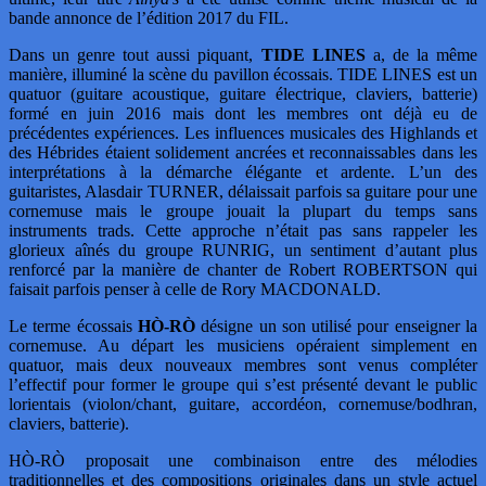
bande annonce de l’édition 2017 du FIL.
Dans un genre tout aussi piquant,
TIDE LINES
a, de la même
manière, illuminé la scène du pavillon écossais. TIDE LINES est un
quatuor (guitare acoustique, guitare électrique, claviers, batterie)
formé en juin 2016 mais dont les membres ont déjà eu de
précédentes expériences. Les influences musicales des Highlands et
des Hébrides étaient solidement ancrées et reconnaissables dans les
interprétations à la démarche élégante et ardente. L’un des
guitaristes, Alasdair TURNER, délaissait parfois sa guitare pour une
cornemuse mais le groupe jouait la plupart du temps sans
instruments trads. Cette approche n’était pas sans rappeler les
glorieux aînés du groupe RUNRIG, un sentiment d’autant plus
renforcé par la manière de chanter de Robert ROBERTSON qui
faisait parfois penser à celle de Rory MACDONALD.
Le terme écossais
HÒ-RÒ
désigne un son utilisé pour enseigner la
cornemuse. Au départ les musiciens opéraient simplement en
quatuor, mais deux nouveaux membres sont venus compléter
l’effectif pour former le groupe qui s’est présenté devant le public
lorientais (violon/chant, guitare, accordéon, cornemuse/bodhran,
claviers, batterie).
HÒ-RÒ proposait une combinaison entre des mélodies
traditionnelles et des compositions originales dans un style actuel