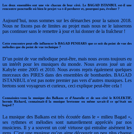
Les deux ensembles ont une vie chacun de leur côté. Le BAGAD ISTANBUL est-il une
rencontre ponctuelle où bien le projet va-t-il perdurer et, pourquoi pas, évoluer ?
Aujourd’hui, nous sommes sur les démarches pour la saison 2018.
Nous ne fixons pas de limites au projet mais nous ne le laisserons
pas continuer sans le remettre à jour et lui donner de la fraîcheur !
Cette rencontre peut-elle influencer le BAGAD PENHARS que ce soit du point de vue des
mélodies que du point de vue technique ?
D’un point de vue mélodique peut-être, mais nous avons toujours eu
un intérêt pour les musiques du monde. Nous avons joué un air
Kabyle entre 2005 et 2010. Nous avons repris également quelques
morceaux des PIRES dans des ensembles de bombardes. BAGAD
ISTANBUL n’est pas notre premier pas vers d’autres musiques. Les
bretons sont voyageurs et curieux, ceci explique peut-être cela !
Connaissiez-vous la musique des Balkans et d’Anatolie et de son côté le KOLEKTIF,
hormis Richard, connaissait-il la musique bretonne ou même savait-il ce qu’était un
bagad ?
La musique des Balkans est très écoutée dans le « milieu Bagad »,
ses rythmes et mélodies sont naturellement appréciés par nos
musiciens. Il y a souvent un coté virtuose qui entraîne aisément les
gens. C’est une musique qu’on aime découvrir un peu plus chaque