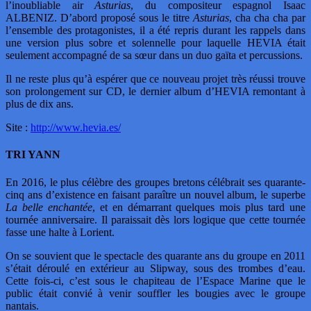
l’inoubliable air
Asturias
, du compositeur espagnol Isaac
ALBENIZ. D’abord proposé sous le titre
Asturias
, cha cha cha par
l’ensemble des protagonistes, il a été repris durant les rappels dans
une version plus sobre et solennelle pour laquelle HEVIA était
seulement accompagné de sa sœur dans un duo gaïta et percussions.
Il ne reste plus qu’à espérer que ce nouveau projet très réussi trouve
son prolongement sur CD, le dernier album d’HEVIA remontant à
plus de dix ans.
Site :
http://www.hevia.es/
TRI YANN
En 2016, le plus célèbre des groupes bretons célébrait ses quarante-
cinq ans d’existence en faisant paraître un nouvel album, le superbe
La belle enchantée
, et en démarrant quelques mois plus tard une
tournée anniversaire. Il paraissait dès lors logique que cette tournée
fasse une halte à Lorient.
On se souvient que le spectacle des quarante ans du groupe en 2011
s’était déroulé en extérieur au Slipway, sous des trombes d’eau.
Cette fois-ci, c’est sous le chapiteau de l’Espace Marine que le
public était convié à venir souffler les bougies avec le groupe
nantais.