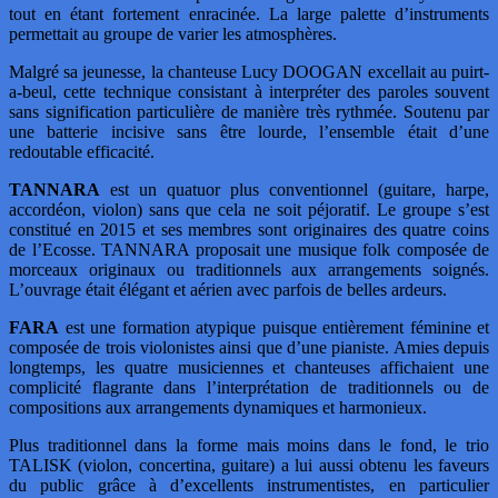
tout en étant fortement enracinée. La large palette d’instruments
permettait au groupe de varier les atmosphères.
Malgré sa jeunesse, la chanteuse Lucy DOOGAN excellait au puirt-
a-beul, cette technique consistant à interpréter des paroles souvent
sans signification particulière de manière très rythmée. Soutenu par
une batterie incisive sans être lourde, l’ensemble était d’une
redoutable efficacité.
TANNARA
est un quatuor plus conventionnel (guitare, harpe,
accordéon, violon) sans que cela ne soit péjoratif. Le groupe s’est
constitué en 2015 et ses membres sont originaires des quatre coins
de l’Ecosse. TANNARA proposait une musique folk composée de
morceaux originaux ou traditionnels aux arrangements soignés.
L’ouvrage était élégant et aérien avec parfois de belles ardeurs.
FARA
est une formation atypique puisque entièrement féminine et
composée de trois violonistes ainsi que d’une pianiste. Amies depuis
longtemps, les quatre musiciennes et chanteuses affichaient une
complicité flagrante dans l’interprétation de traditionnels ou de
compositions aux arrangements dynamiques et harmonieux.
Plus traditionnel dans la forme mais moins dans le fond, le trio
TALISK (violon, concertina, guitare) a lui aussi obtenu les faveurs
du public grâce à d’excellents instrumentistes, en particulier