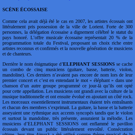
SCÈNE ÉCOSSAISE
Comme cela avait déjà été le cas en 2007, les artistes écossais ont
littéralement pris possession de la ville de Lorient. Forte de 300
personnes, la délégation écossaise a dignement célébré le statut du
pays honoré. L’offre musicale écossaise représentait 20 % de la
programmation totale du Festival, proposant un choix riche entre
artistes reconnus et confirmés et la nouvelle génération de musiciens
et de chanteurs.
Derrière le nom énigmatique d’
ELEPHANT SESSIONS
se cache
un combo de cinq musiciens (guitare, basse, batterie, violon,
mandoline). Ces derniers n’avaient pas encore de nom lors de leur
premier concert et c’est en entendant le mot « éléphant » dans une
chanson d’un autre groupe programmé ce jour-là qu’ils ont opté
pour cette appellation. Les musiciens ont grandi avec la culture de la
musique traditionnelle et ont ensuite évolué en ajoutant un côté rock.
Les morceaux essentiellement instrumentaux étaient très entraînants
et chacun des membres s’exprimait. La guitare, la basse et la batterie
asseyaient une rythmique aux accents syncopés tandis que le violon
et surtout la mandoline, très présente, assuraient la mélodie. Les
musiciens d’ELEPHANT SESSIONS ont enflammé le pavillon
écossais devant un public littéralement envoûté. Consécration
ultime, leur titre
Ainya’s
a été utilisé comme thème musical de la