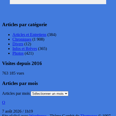
Articles par catégorie
Articles et Entretiens
(384)
Chroniques
(1 908)
Divers
(12)
Infos et Brèves
(365)
Photos
(421)
Visites depuis 2016
763 185 vues
Articles par mois
Articles par mois
O
7 août 2026 / 1h19
Site réalisé avec
Wordpress
. Thème Gambit de
Themezee
© 1997-