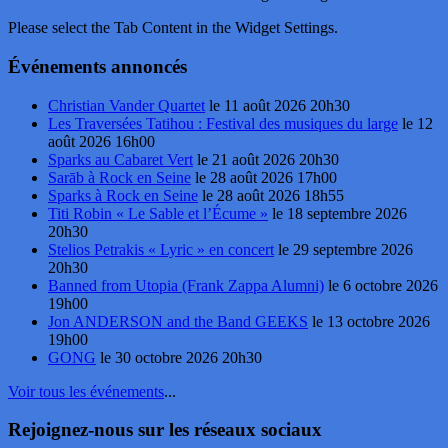
Please select the Tab Content in the Widget Settings.
Événements annoncés
Christian Vander Quartet
le 11 août 2026 20h30
Les Traversées Tatihou : Festival des musiques du large
le 12
août 2026 16h00
Sparks au Cabaret Vert
le 21 août 2026 20h30
Sarāb à Rock en Seine
le 28 août 2026 17h00
Sparks à Rock en Seine
le 28 août 2026 18h55
Titi Robin « Le Sable et l’Écume »
le 18 septembre 2026
20h30
Stelios Petrakis « Lyric » en concert
le 29 septembre 2026
20h30
Banned from Utopia (Frank Zappa Alumni)
le 6 octobre 2026
19h00
Jon ANDERSON and the Band GEEKS
le 13 octobre 2026
19h00
GONG
le 30 octobre 2026 20h30
Voir tous les événements
...
Rejoignez-nous sur les réseaux sociaux