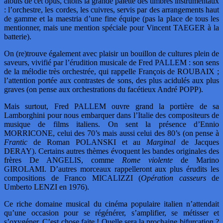
atouts de cet opus, citons la grande palette des timbres instrumentaux
: l’orchestre, les cordes, les cuivres, servis par des arrangements haut
de gamme et la maestria d’une fine équipe (pas la place de tous les
mentionner, mais une mention spéciale pour Vincent TAEGER à la
batterie).
On (re)trouve également avec plaisir un bouillon de cultures plein de
saveurs, vivifié par l’érudition musicale de Fred PALLEM : son sens
de la mélodie très orchestrée, qui rappelle François de ROUBAIX ;
l’attention portée aux contrastes de sons, des plus acidulés aux plus
graves (on pense aux orchestrations du facétieux André POPP).
Mais surtout, Fred PALLEM ouvre grand la portière de sa
Lamborghini pour nous embarquer dans l’Italie des compositeurs de
musique de films italiens. On sent la présence d’Ennio
MORRICONE, celui des 70’s mais aussi celui des 80’s (on pense à
Frantic
de Roman POLANSKI et au
Marginal
de Jacques
DERAY). Certains autres thèmes évoquent les bandes originales des
frères De ANGELIS, comme
Rome violente
de Marino
GIROLAMI. D’autres morceaux rappelleront aux plus érudits les
compositions de Franco MICALIZZI (
Opération casseurs
de
Umberto LENZI en 1976).
Ce riche domaine musical du cinéma populaire italien n’attendait
qu’une occasion pour se régénérer, s’amplifier, se métisser et
s’oxygéner. C’est chose faite ! Quelle sera la prochaine bifurcation ?