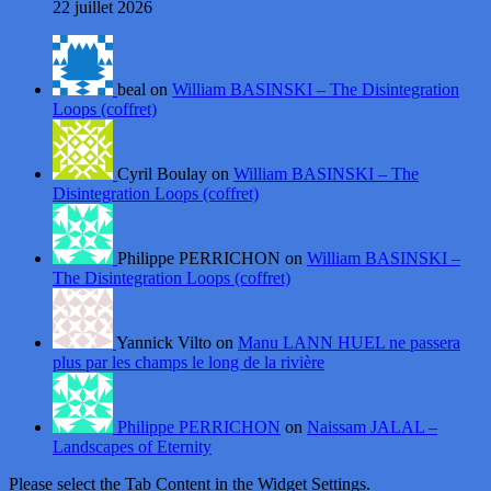
22 juillet 2026
beal on
William BASINSKI – The Disintegration
Loops (coffret)
Cyril Boulay on
William BASINSKI – The
Disintegration Loops (coffret)
Philippe PERRICHON on
William BASINSKI –
The Disintegration Loops (coffret)
Yannick Vilto on
Manu LANN HUEL ne passera
plus par les champs le long de la rivière
Philippe PERRICHON
on
Naissam JALAL –
Landscapes of Eternity
Please select the Tab Content in the Widget Settings.