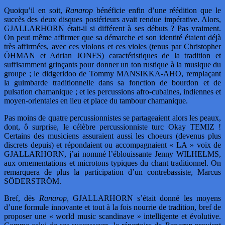
Quoiqu’il en soit,
Ranarop
bénéficie enfin d’une réédition que le
succès des deux disques postérieurs avait rendue impérative. Alors,
GJALLARHORN était-il si différent à ses débuts ? Pas vraiment.
On peut même affirmer que sa démarche et son identité étaient déjà
très affirmées, avec ces violons et ces violes (tenus par Christopher
ÖHMAN et Adrian JONES) caractéristiques de la tradition et
suffisamment grinçants pour donner un ton rustique à la musique du
groupe ; le didgeridoo de Tommy MANSIKKA-AHO, remplaçant
la guimbarde traditionnelle dans sa fonction de bourdon et de
pulsation chamanique ; et les percussions afro-cubaines, indiennes et
moyen-orientales en lieu et place du tambour chamanique.
Pas moins de quatre percussionnistes se partageaient alors les peaux,
dont, ô surprise, le célèbre percussionniste turc Okay TEMIZ !
Certains des musiciens assuraient aussi les choeurs (devenus plus
discrets depuis) et répondaient ou accompagnaient « LA » voix de
GJALLARHORN, j’ai nommé l’éblouissante Jenny WILHELMS,
aux ornementations et microtons typiques du chant traditionnel. On
remarquera de plus la participation d’un contrebassiste, Marcus
SÖDERSTRÖM.
Bref, dès
Ranarop,
GJALLARHORN s’était donné les moyens
d’une formule innovante et tout à la fois nourrie de tradition, bref de
proposer une « world music scandinave » intelligente et évolutive.