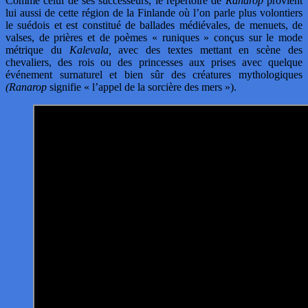
Comme celui de ses successeurs, le répertoire de
Ranarop
provient
lui aussi de cette région de la Finlande où l’on parle plus volontiers
le suédois et est constitué de ballades médiévales, de menuets, de
valses, de prières et de poèmes « runiques » conçus sur le mode
métrique du
Kalevala,
avec des textes mettant en scène des
chevaliers, des rois ou des princesses aux prises avec quelque
événement surnaturel et bien sûr des créatures mythologiques
(Ranarop
signifie « l’appel de la sorcière des mers »).