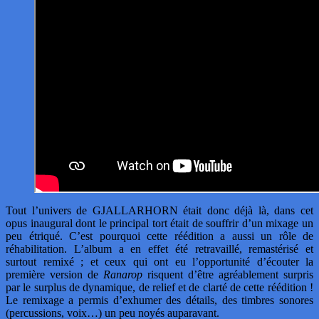
Tout l’univers de GJALLARHORN était donc déjà là, dans cet
opus inaugural dont le principal tort était de souffrir d’un mixage un
peu étriqué. C’est pourquoi cette réédition a aussi un rôle de
réhabilitation. L’album a en effet été retravaillé, remastérisé et
surtout remixé ; et ceux qui ont eu l’opportunité d’écouter la
première version de
Ranarop
risquent d’être agréablement surpris
par le surplus de dynamique, de relief et de clarté de cette réédition !
Le remixage a permis d’exhumer des détails, des timbres sonores
(percussions, voix…) un peu noyés auparavant.