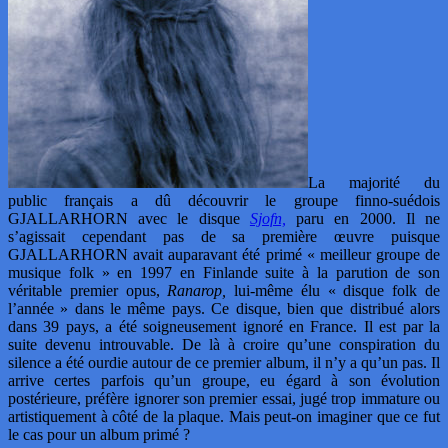
La majorité du
public français a dû découvrir le groupe finno-suédois
GJALLARHORN avec le disque
Sjofn,
paru en 2000. Il ne
s’agissait cependant pas de sa première œuvre puisque
GJALLARHORN avait auparavant été primé « meilleur groupe de
musique folk » en 1997 en Finlande suite à la parution de son
véritable premier opus,
Ranarop,
lui-même élu « disque folk de
l’année » dans le même pays. Ce disque, bien que distribué alors
dans 39 pays, a été soigneusement ignoré en France. Il est par la
suite devenu introuvable. De là à croire qu’une conspiration du
silence a été ourdie autour de ce premier album, il n’y a qu’un pas. Il
arrive certes parfois qu’un groupe, eu égard à son évolution
postérieure, préfère ignorer son premier essai, jugé trop immature ou
artistiquement à côté de la plaque. Mais peut-on imaginer que ce fut
le cas pour un album primé ?