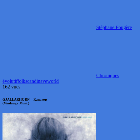
Stéphane Fougère
Chroniques
évolutif
folk
scandinave
world
162 vues
GJALLARHORN – Ranarop
(Vindauga Music)