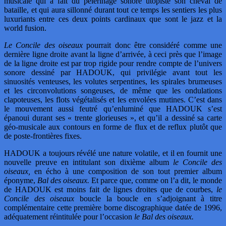
musicale qui a fait du pèlerinage sonore utopiste son cheval de
bataille, et qui aura sillonné durant tout ce temps les sentiers les plus
luxuriants entre ces deux points cardinaux que sont le jazz et la
world fusion.
Le Concile des oiseaux
pourrait donc être considéré comme une
dernière ligne droite avant la ligne d’arrivée, à ceci près que l’image
de la ligne droite est par trop rigide pour rendre compte de l’univers
sonore dessiné par HADOUK, qui privilégie avant tout les
sinuosités venteuses, les volutes serpentines, les spirales brumeuses
et les circonvolutions songeuses, de même que les ondulations
clapoteuses, les flots végétalisés et les envolées mutines. C’est dans
le mouvement aussi feutré qu’enluminé que HADOUK s’est
épanoui durant ses « trente glorieuses », et qu’il a dessiné sa carte
géo-musicale aux contours en forme de flux et de reflux plutôt que
de poste-frontières fixes.
HADOUK a toujours révélé une nature volatile, et il en fournit une
nouvelle preuve en intitulant son dixième album
le Concile des
oiseaux,
en écho à une composition de son tout premier album
éponyme,
Bal des oiseaux.
Et parce que, comme on l’a dit, le monde
de HADOUK est moins fait de lignes droites que de courbes,
le
Concile des oiseaux
boucle la boucle en s’adjoignant à titre
complémentaire cette première borne discographique datée de 1996,
adéquatement réintitulée pour l’occasion
le Bal des oiseaux.