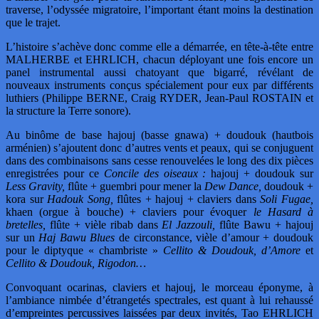
traverse, l’odyssée migratoire, l’important étant moins la destination
que le trajet.
L’histoire s’achève donc comme elle a démarrée, en tête-à-tête entre
MALHERBE et EHRLICH, chacun déployant une fois encore un
panel instrumental aussi chatoyant que bigarré, révélant de
nouveaux instruments conçus spécialement pour eux par différents
luthiers (Philippe BERNE, Craig RYDER, Jean-Paul ROSTAIN et
la structure la Terre sonore).
Au binôme de base hajouj (basse gnawa) + doudouk (hautbois
arménien) s’ajoutent donc d’autres vents et peaux, qui se conjuguent
dans des combinaisons sans cesse renouvelées le long des dix pièces
enregistrées pour ce
Concile des oiseaux :
hajouj + doudouk sur
Less Gravity,
flûte + guembri pour mener la
Dew Dance,
doudouk +
kora sur
Hadouk Song,
flûtes + hajouj + claviers dans
Soli Fugae,
khaen (orgue à bouche) + claviers pour évoquer
le Hasard à
bretelles,
flûte + vièle ribab dans
El Jazzouli,
flûte Bawu + hajouj
sur un
Haj Bawu Blues
de circonstance, vièle d’amour + doudouk
pour le diptyque « chambriste »
Cellito & Doudouk, d’Amore
et
Cellito & Doudouk, Rigodon…
Convoquant ocarinas, claviers et hajouj, le morceau éponyme, à
l’ambiance nimbée d’étrangetés spectrales, est quant à lui rehaussé
d’empreintes percussives laissées par deux invités, Tao EHRLICH