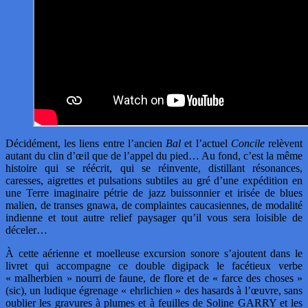
Décidément, les liens entre l’ancien
Bal
et l’actuel
Concile
relèvent
autant du clin d’œil que de l’appel du pied… Au fond, c’est la même
histoire qui se réécrit, qui se réinvente, distillant résonances,
caresses, aigrettes et pulsations subtiles au gré d’une expédition en
une Terre imaginaire pétrie de jazz buissonnier et irisée de blues
malien, de transes gnawa, de complaintes caucasiennes, de modalité
indienne et tout autre relief paysager qu’il vous sera loisible de
déceler…
À cette aérienne et moelleuse excursion sonore s’ajoutent dans le
livret qui accompagne ce double digipack le facétieux verbe
« malherbien » nourri de faune, de flore et de « farce des choses »
(sic), un ludique égrenage « ehrlichien » des hasards à l’œuvre, sans
oublier les gravures à plumes et à feuilles de Soline GARRY et les