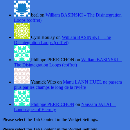
beal on
William BASINSKI – The Disintegration
Loops (coffret)
Cyril Boulay on
William BASINSKI – The
Disintegration Loops (coffret)
Philippe PERRICHON on
William BASINSKI –
The Disintegration Loops (coffret)
Yannick Vilto on
Manu LANN HUEL ne passera
plus par les champs le long de la rivière
Philippe PERRICHON
on
Naissam JALAL –
Landscapes of Eternity
Please select the Tab Content in the Widget Settings.
Please select the Tab Content in the Widget Settings.