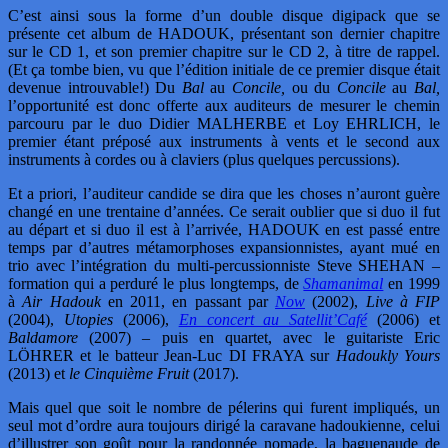
C’est ainsi sous la forme d’un double disque digipack que se
présente cet album de HADOUK, présentant son dernier chapitre
sur le CD 1, et son premier chapitre sur le CD 2, à titre de rappel.
(Et ça tombe bien, vu que l’édition initiale de ce premier disque était
devenue introuvable!) Du
Bal
au
Concile,
ou du
Concile
au
Bal,
l’opportunité est donc offerte aux auditeurs de mesurer le chemin
parcouru par le duo Didier MALHERBE et Loy EHRLICH, le
premier étant préposé aux instruments à vents et le second aux
instruments à cordes ou à claviers (plus quelques percussions).
Et a priori, l’auditeur candide se dira que les choses n’auront guère
changé en une trentaine d’années. Ce serait oublier que si duo il fut
au départ et si duo il est à l’arrivée, HADOUK en est passé entre
temps par d’autres métamorphoses expansionnistes, ayant mué en
trio avec l’intégration du multi-percussionniste Steve SHEHAN –
formation qui a perduré le plus longtemps, de
Shamanimal
en 1999
à
Air Hadouk
en 2011, en passant par
Now
(2002),
Live à FIP
(2004),
Utopies
(2006),
En concert au Satellit’Café
(2006) et
Baldamore
(2007) – puis en quartet, avec le guitariste Eric
LÖHRER et le batteur Jean-Luc DI FRAYA sur
Hadoukly Yours
(2013) et
le Cinquième Fruit
(2017).
Mais quel que soit le nombre de pélerins qui furent impliqués, un
seul mot d’ordre aura toujours dirigé la caravane hadoukienne, celui
d’illustrer son goût pour la randonnée nomade, la baguenaude de