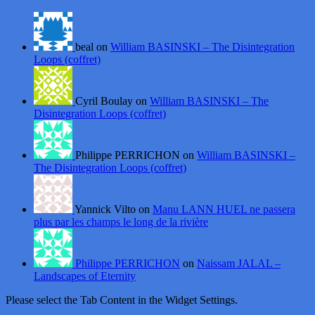
beal on
William BASINSKI – The Disintegration
Loops (coffret)
Cyril Boulay on
William BASINSKI – The
Disintegration Loops (coffret)
Philippe PERRICHON on
William BASINSKI –
The Disintegration Loops (coffret)
Yannick Vilto on
Manu LANN HUEL ne passera
plus par les champs le long de la rivière
Philippe PERRICHON
on
Naissam JALAL –
Landscapes of Eternity
Please select the Tab Content in the Widget Settings.