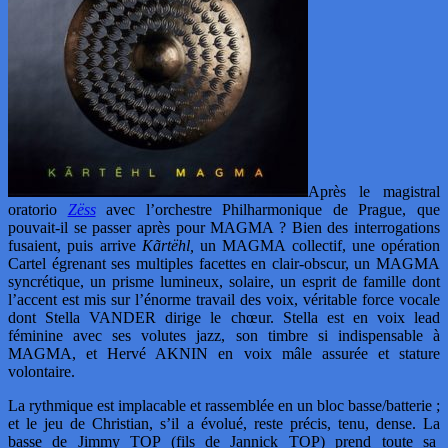
Après le magistral
oratorio
Zëss
avec l’orchestre Philharmonique de Prague, que
pouvait-il se passer après pour MAGMA ? Bien des interrogations
fusaient, puis arrive
Kãrtëhl,
un MAGMA collectif, une opération
Cartel égrenant ses multiples facettes en clair-obscur, un MAGMA
syncrétique, un prisme lumineux, solaire, un esprit de famille dont
l’accent est mis sur l’énorme travail des voix, véritable force vocale
dont Stella VANDER dirige le chœur. Stella est en voix lead
féminine avec ses volutes jazz, son timbre si indispensable à
MAGMA, et Hervé AKNIN en voix mâle assurée et stature
volontaire.
La rythmique est implacable et rassemblée en un bloc basse/batterie ;
et le jeu de Christian, s’il a évolué, reste précis, tenu, dense. La
basse de Jimmy TOP (fils de Jannick TOP) prend toute sa