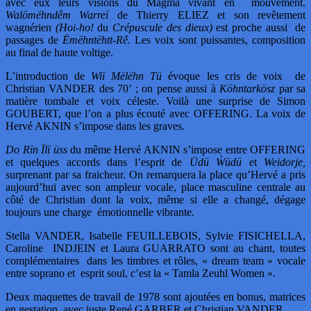
avec eux leurs visions du Magma vivant en mouvement.
Walömëhndêm Warreï
de Thierry ELIEZ et son revêtement
wagnérien
(Hoi-ho!
du
Crépuscule des dieux)
est proche aussi de
passages de
Ëmëhntëhtt-Rê.
Les voix sont puissantes, composition
au final de haute voltige.
L’introduction de
Wiï Mëlëhn Tü
évoque les cris de voix de
Christian VANDER des 70’ ; on pense aussi à
Köhntarkösz
par sa
matière tombale et voix céleste. Voilà une surprise de Simon
GOUBERT, que l’on a plus écouté avec OFFERING. La voix de
Hervé AKNIN s’impose dans les graves.
Do Rïn Ïlï üss
du même Hervé AKNIN s’impose entre OFFERING
et quelques accords dans l’esprit de
Üdü Ẁüdü
et
Weidorje,
surprenant par sa fraicheur. On remarquera la place qu’Hervé a pris
aujourd’hui avec son ampleur vocale, place masculine centrale au
côté de Christian dont la voix, même si elle a changé, dégage
toujours une charge émotionnelle vibrante.
Stella VANDER, Isabelle FEUILLEBOIS, Sylvie FISICHELLA,
Caroline INDJEIN et Laura GUARRATO sont au chant, toutes
complémentaires dans les timbres et rôles, « dream team » vocale
entre soprano et esprit soul, c’est la « Tamla Zeuhl Women ».
Deux maquettes de travail de 1978 sont ajoutées en bonus, matrices
en gestation, avec juste René GARBER et Christian VANDER.