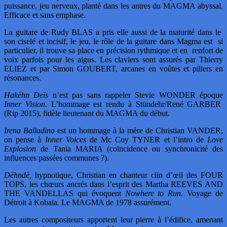
puissance, jeu nerveux, planté dans les antres du MAGMA abyssal.
Efficace et sans emphase.
La guitare de Rudy BLAS a pris elle aussi de la maturité dans le
son ciselé et incisif, le jeu, le rôle de la guitare dans Magma est si
particulier, il trouve sa place en précision rythmique et en renfort de
voix parfois pour les aigus. Les claviers sont assurés par Thierry
ELIEZ et par Simon GOUBERT, arcanes en voûtes et piliers en
résonances.
Hakëhn Deïs
n’est pas sans rappeler Stevie WONDER époque
Inner Vision.
L’hommage est rendu à Stündehr/René GARBER
(Rip 2015), fidèle lieutenant du MAGMA du début.
Irena Balladina
est un hommage à la mère de Christian VANDER,
on pense à
Inner Voices
de Mc Coy TYNER et l’intro de
Love
Explosion
de Tania MARIA (coïncidence ou synchronicité des
influences passées communes ?).
Dëhndë,
hypnotique, Christian en chanteur clin d’œil des FOUR
TOPS, les chœurs ancrés dans l’esprit des Martha REEVES AND
THE VANDELLAS qui évoquent
Nowhere to Run.
Voyage de
Détroit à Kobaïa. Le MAGMA de 1978 assurément.
Les autres compositeurs apportent leur pierre à l’édifice, amenant