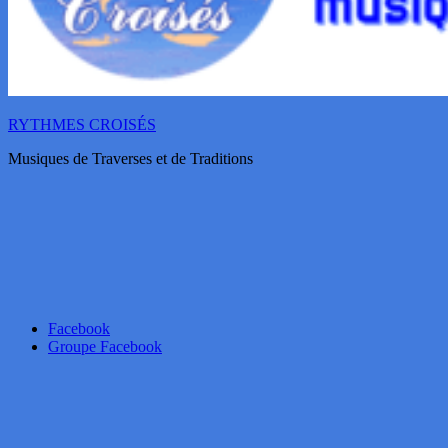
RYTHMES CROISÉS
Musiques de Traverses et de Traditions
Facebook
Groupe Facebook