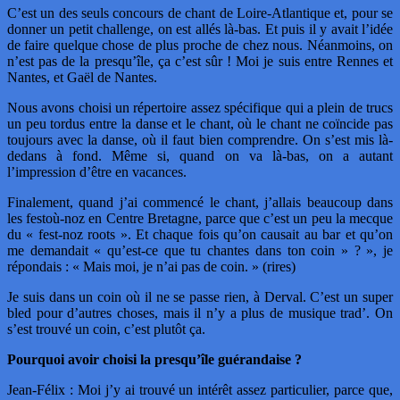
C’est un des seuls concours de chant de Loire-Atlantique et, pour se
donner un petit challenge, on est allés là-bas. Et puis il y avait l’idée
de faire quelque chose de plus proche de chez nous. Néanmoins, on
n’est pas de la presqu’île, ça c’est sûr ! Moi je suis entre Rennes et
Nantes, et Gaël de Nantes.
Nous avons choisi un répertoire assez spécifique qui a plein de trucs
un peu tordus entre la danse et le chant, où le chant ne coïncide pas
toujours avec la danse, où il faut bien comprendre. On s’est mis là-
dedans à fond. Même si, quand on va là-bas, on a autant
l’impression d’être en vacances.
Finalement, quand j’ai commencé le chant, j’allais beaucoup dans
les festoù-noz en Centre Bretagne, parce que c’est un peu la mecque
du « fest-noz roots ». Et chaque fois qu’on causait au bar et qu’on
me demandait « qu’est-ce que tu chantes dans ton coin » ? », je
répondais : « Mais moi, je n’ai pas de coin. » (rires)
Je suis dans un coin où il ne se passe rien, à Derval. C’est un super
bled pour d’autres choses, mais il n’y a plus de musique trad’. On
s’est trouvé un coin, c’est plutôt ça.
Pourquoi avoir choisi la presqu’île guérandaise ?
Jean-Félix : Moi j’y ai trouvé un intérêt assez particulier, parce que,