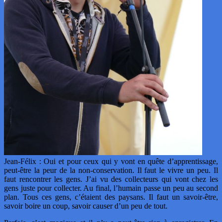
Jean-Félix : Oui et pour ceux qui y vont en quête d’apprentissage,
peut-être la peur de la non-conservation. Il faut le vivre un peu. Il
faut rencontrer les gens. J’ai vu des collecteurs qui vont chez les
gens juste pour collecter. Au final, l’humain passe un peu au second
plan. Tous ces gens, c’étaient des paysans. Il faut un savoir-être,
savoir boire un coup, savoir causer d’un peu de tout.