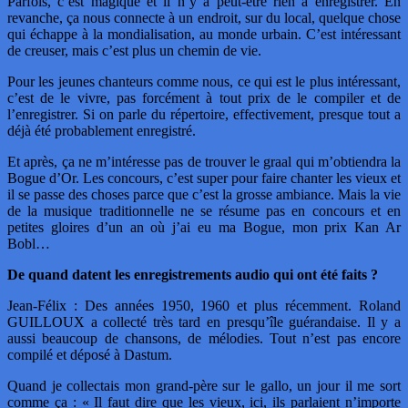
Parfois, c’est magique et il n’y a peut-être rien à enregistrer. En
revanche, ça nous connecte à un endroit, sur du local, quelque chose
qui échappe à la mondialisation, au monde urbain. C’est intéressant
de creuser, mais c’est plus un chemin de vie.
Pour les jeunes chanteurs comme nous, ce qui est le plus intéressant,
c’est de le vivre, pas forcément à tout prix de le compiler et de
l’enregistrer. Si on parle du répertoire, effectivement, presque tout a
déjà été probablement enregistré.
Et après, ça ne m’intéresse pas de trouver le graal qui m’obtiendra la
Bogue d’Or. Les concours, c’est super pour faire chanter les vieux et
il se passe des choses parce que c’est la grosse ambiance. Mais la vie
de la musique traditionnelle ne se résume pas en concours et en
petites gloires d’un an où j’ai eu ma Bogue, mon prix Kan Ar
Bobl…
De quand datent les enregistrements audio qui ont été faits ?
Jean-Félix : Des années 1950, 1960 et plus récemment. Roland
GUILLOUX a collecté très tard en presqu’île guérandaise. Il y a
aussi beaucoup de chansons, de mélodies. Tout n’est pas encore
compilé et déposé à Dastum.
Quand je collectais mon grand-père sur le gallo, un jour il me sort
comme ça : « Il faut dire que les vieux, ici, ils parlaient n’importe