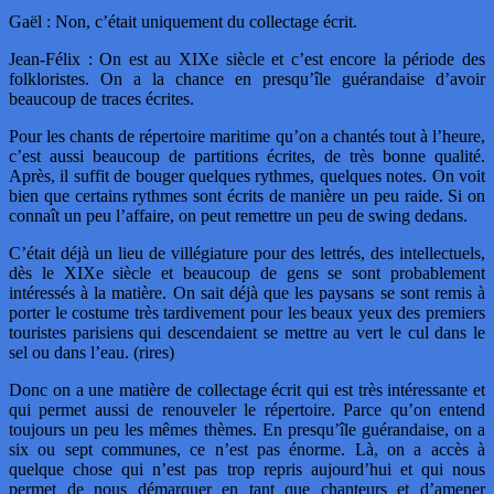
Gaël : Non, c’était uniquement du collectage écrit.
Jean-Félix : On est au XIXe siècle et c’est encore la période des
folkloristes. On a la chance en presqu’île guérandaise d’avoir
beaucoup de traces écrites.
Pour les chants de répertoire maritime qu’on a chantés tout à l’heure,
c’est aussi beaucoup de partitions écrites, de très bonne qualité.
Après, il suffit de bouger quelques rythmes, quelques notes. On voit
bien que certains rythmes sont écrits de manière un peu raide. Si on
connaît un peu l’affaire, on peut remettre un peu de swing dedans.
C’était déjà un lieu de villégiature pour des lettrés, des intellectuels,
dès le XIXe siècle et beaucoup de gens se sont probablement
intéressés à la matière. On sait déjà que les paysans se sont remis à
porter le costume très tardivement pour les beaux yeux des premiers
touristes parisiens qui descendaient se mettre au vert le cul dans le
sel ou dans l’eau. (rires)
Donc on a une matière de collectage écrit qui est très intéressante et
qui permet aussi de renouveler le répertoire. Parce qu’on entend
toujours un peu les mêmes thèmes. En presqu’île guérandaise, on a
six ou sept communes, ce n’est pas énorme. Là, on a accès à
quelque chose qui n’est pas trop repris aujourd’hui et qui nous
permet de nous démarquer en tant que chanteurs et d’amener