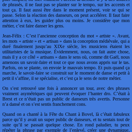
de phrasés, il ne faut pas se planter sur le tempo, sur les accents et
tout ça. Il faut aussi être dans le moment présent, voir se qui se
passe. Selon la réaction des danseurs, on peut accélérer. Il faut faire
attention à eux, les guider plus ou moins. Je considère que mon
métier, c’est faire danser les gens.
Jean-Félix : C’est l’ancienne conception du mot « artiste ». Avant,
les mots « artiste » et « artisan » dans la conception médiévale, qui a
duré finalement jusqu’au XIXe siècle, les musiciens étaient les
utilitaristes de la musique. Évidemment, nous, on fait autre chose,
mais il y a ce côté « artisans » dans le sens où, comme dit Gaël, nous
amenons un savoir-faire et tout ce que nous avons appris sur le tas.
Parfois, on se plante, on envoie le mauvais tempo. Et puis quand ça
marche, le savoir-faire se construit sur le moment de danse et petit à
petit il s’affine, il se spécialise, et c’est ça le sens de notre métier.
On s’est retrouvé une fois à annoncer un tour, avec des phrases
vraiment asymétriques qui peuvent évoquer l’hanter dro. C’était à
Brest et ce n’était pas un public de danseurs très avertis. Personne
n’a dansé et on s’est sentis franchement cons.
Quand on a chanté à la Fête du Chant à Bovel, là c’était fabuleux
parce qu’il y avait un super public de danseurs, et tu sentais tout de
suite qu’il se passait quelque chose. En rond paludier, tu peux
répéter la phrase par exemple de l’enlevé, créer une dynamique,