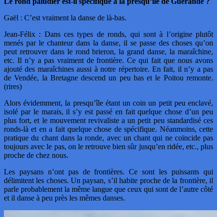
Le rond paludier est-il spécifique à la presqu’île de Guérande ?
Gaël : C’est vraiment la danse de là-bas.
Jean-Félix : Dans ces types de ronds, qui sont à l’origine plutôt
menés par le chanteur dans la danse, il se passe des choses qu’on
peut retrouver dans le rond brieron, la grand danse, la maraîchine,
etc. Il n’y a pas vraiment de frontière. Ce qui fait que nous avons
ajouté des maraîchines aussi à notre répertoire. En fait, il n’y a pas
de Vendée, la Bretagne descend un peu bas et le Poitou remonte.
(rires)
Alors évidemment, la presqu’île étant un coin un petit peu enclavé,
isolé par le marais, il s’y est passé en fait quelque chose d’un peu
plus fort, et le mouvement revivaliste a un petit peu standardisé ces
ronds-là et en a fait quelque chose de spécifique. Néanmoins, cette
pratique du chant dans la ronde, avec un chant qui ne coïncide pas
toujours avec le pas, on le retrouve bien sûr jusqu’en ridée, etc., plus
proche de chez nous.
Les paysans n’ont pas de frontières. Ce sont les puissants qui
délimitent les choses. Un paysan, s’il habite proche de la frontière, il
parle probablement la même langue que ceux qui sont de l’autre côté
et il danse à peu près les mêmes danses.