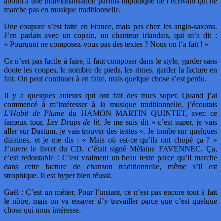
abouti à une individualisation parfois impudique de l’écrivain qui ne
marche pas en musique traditionnelle.
Une coupure s’est faite en France, mais pas chez les anglo-saxons.
J’en parlais avec un copain, un chanteur irlandais, qui m’a dit :
« Pourquoi ne composez-vous pas des textes ? Nous on l’a fait ! »
Ce n’est pas facile à faire, il faut composer dans le style, garder sans
doute les coupes, le nombre de pieds, les rimes, garder la facture en
fait. On peut continuer à en faire, mais quelque chose s’est perdu.
Il y a quelques auteurs qui ont fait des trucs super. Quand j’ai
commencé à m’intéresser à la musique traditionnelle, j’écoutais
L’Habit de Plume
du HAMON MARTIN QUINTET, avec ce
fameux tour,
Les Draps de lit
. Je me suis dit « c’est super, je vais
aller sur Dastum, je vais trouver des textes ». Je tombe sur quelques
dizaines, et je me dis : « Mais où est-ce qu’ils ont chopé ça ? »
J’ouvre le livret du CD, c’était signé Mélaine FAVENNEC. Ça,
c’est redoutable ! C’est vraiment un beau texte parce qu’il marche
dans cette facture de chanson traditionnelle, même s’il est
strophique. Il est hyper bien réussi.
Gaël : C’est un métier. Pour l’instant, ce n’est pas encore tout à fait
le nôtre, mais on va essayer d’y travailler parce que c’est quelque
chose qui nous intéresse.