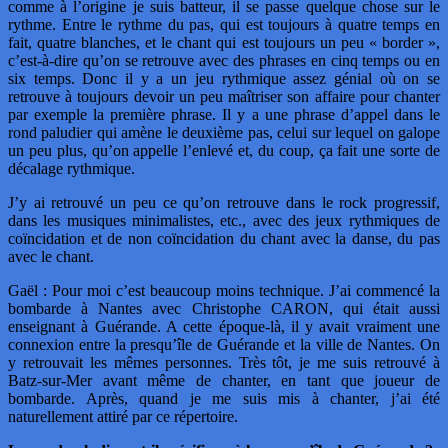
comme à l’origine je suis batteur, il se passe quelque chose sur le
rythme. Entre le rythme du pas, qui est toujours à quatre temps en
fait, quatre blanches, et le chant qui est toujours un peu « border »,
c’est-à-dire qu’on se retrouve avec des phrases en cinq temps ou en
six temps. Donc il y a un jeu rythmique assez génial où on se
retrouve à toujours devoir un peu maîtriser son affaire pour chanter
par exemple la première phrase. Il y a une phrase d’appel dans le
rond paludier qui amène le deuxième pas, celui sur lequel on galope
un peu plus, qu’on appelle l’enlevé et, du coup, ça fait une sorte de
décalage rythmique.
J’y ai retrouvé un peu ce qu’on retrouve dans le rock progressif,
dans les musiques minimalistes, etc., avec des jeux rythmiques de
coïncidation et de non coïncidation du chant avec la danse, du pas
avec le chant.
Gaël : Pour moi c’est beaucoup moins technique. J’ai commencé la
bombarde à Nantes avec Christophe CARON, qui était aussi
enseignant à Guérande. A cette époque-là, il y avait vraiment une
connexion entre la presqu’île de Guérande et la ville de Nantes. On
y retrouvait les mêmes personnes. Très tôt, je me suis retrouvé à
Batz-sur-Mer avant même de chanter, en tant que joueur de
bombarde. Après, quand je me suis mis à chanter, j’ai été
naturellement attiré par ce répertoire.