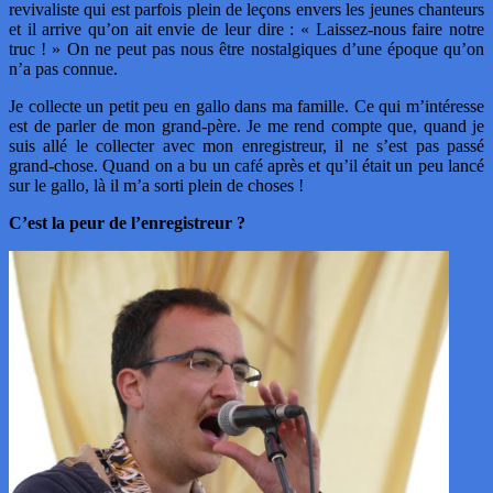
revivaliste qui est parfois plein de leçons envers les jeunes chanteurs
et il arrive qu’on ait envie de leur dire : « Laissez-nous faire notre
truc ! » On ne peut pas nous être nostalgiques d’une époque qu’on
n’a pas connue.
Je collecte un petit peu en gallo dans ma famille. Ce qui m’intéresse
est de parler de mon grand-père. Je me rend compte que, quand je
suis allé le collecter avec mon enregistreur, il ne s’est pas passé
grand-chose. Quand on a bu un café après et qu’il était un peu lancé
sur le gallo, là il m’a sorti plein de choses !
C’est la peur de l’enregistreur ?