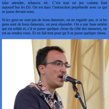
faire attendre, relancer, etc. C’est tout un jeu comme font
aujourd’hui les DJ. On est dans l’interaction perpétuelle avec ce qui
se passe devant nous.
Si les gens ne sont pas de bons danseurs, on ne regarde pas, et si les
gens sont de bons danseurs, on peut répondre. On a une base arrière
qui est solide et, s’il se passe quelque chose du côté des danseurs, on
est au rendez-vous. Et on fait tout pour qu’il se passe quelque chose.