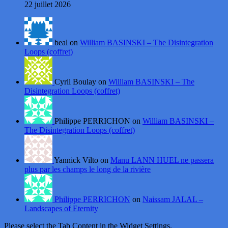
22 juillet 2026
beal on
William BASINSKI – The Disintegration
Loops (coffret)
Cyril Boulay on
William BASINSKI – The
Disintegration Loops (coffret)
Philippe PERRICHON on
William BASINSKI –
The Disintegration Loops (coffret)
Yannick Vilto on
Manu LANN HUEL ne passera
plus par les champs le long de la rivière
Philippe PERRICHON
on
Naissam JALAL –
Landscapes of Eternity
Please select the Tab Content in the Widget Settings.