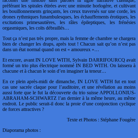
raconter une histoire sans paroles ni ligne narrative classique,
préférant les spirales étirées avec une minutie horlogère, et cultivant
les bouillonnements grinçants, les creux traversés sur une corde, les
drones rythmiques funambulesques, les échauffements érotiques, les
excitations primesautières, les râles épileptiques, les frénésies
orgasmiques, les coïts débraillés…
Tout ça n’est pas très propre, mais la femme de chambre se chargera
bien de changer les draps, après tout ! Chacun sait qu’on n’est pas
dans un état normal quand on est « amoureux »…
Et encore, avant IN LOVE WITH, Sylvain DARRIFOURCQ avait
formé un trio plus électrique nommé IN BED WITH. On laissera à
chacune et à chacun le soin d’en imaginer la teneur…
En ce plein après-midi de dimanche, IN LOVE WITH fut en tout
cas une sacrée claque pour l’auditoire, et une révélation au moins
aussi forte que le fut la découverte du trio suisse APPOLLONIUS-
ABRAHAM-SCHWARTZ l’an dernier à la même heure, au même
endroit. Le public serait-il donc la proie d’une conjonction cyclique
de forces attractives ?
Texte et Photos : Stéphane Fougère
Diaporama photos :