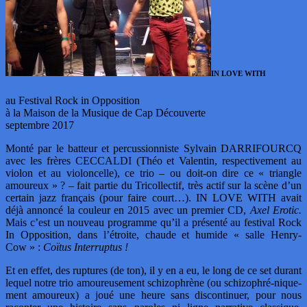
IN LOVE WITH
au Festival Rock in Opposition
à la Maison de la Musique de Cap Découverte
septembre 2017
Monté par le batteur et percussionniste Sylvain DARRIFOURCQ
avec les frères CECCALDI (Théo et Valentin, respectivement au
violon et au violoncelle), ce trio – ou doit-on dire ce « triangle
amoureux » ? – fait partie du Tricollectif, très actif sur la scène d’un
certain jazz français (pour faire court…). IN LOVE WITH avait
déjà annoncé la couleur en 2015 avec un premier CD,
Axel Erotic.
Mais c’est un nouveau programme qu’il a présenté au festival Rock
In Opposition, dans l’étroite, chaude et humide « salle Henry-
Cow » :
Coïtus Interruptus !
Et en effet, des ruptures (de ton), il y en a eu, le long de ce set durant
lequel notre trio amoureusement schizophrène (ou schizophré-nique-
ment amoureux) a joué une heure sans discontinuer, pour nous