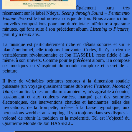
Également paru très
récemment sur le label Ndeya,
Seeing through Sound – Pentimento
Volume Two
est le tout nouveau disque de Jon. Nous avons ici huit
nouvelles compositions pour une durée totale inférieure à quarante
minutes, qui font suite à son précédent album,
Listening to Pictures,
paru il y a deux ans.
La musique est particulièrement riche en détails sonores et sur le
plan émotionnel, elle toujours innovante. Certes, il n’y a rien de
véritablement révolutionnaire et Jon HASSELL reste fidèle à lui-
même, à son univers. Comme pour le précédent album, il a composé
ces musiques en s’inspirant du monde complexe et secret de la
peinture.
Il livre de véritables peintures sonores à la dimension spatiale
puissante (un voyage quasiment transe-dub avec
Fearless, Moons of
Titan)
et au final, c’est un album « ambient », très agréable à écouter,
passionnant et aux couleurs variées, marqué par des sonorités
électroniques, des interventions chaudes et lancinantes, telles des
invocations, de la trompette, mêlées à la basse hypnotique, aux
percussions world et au sampling. Il y a toujours dans ses disques la
volonté de réunir la tradition et la modernité. Tel est l’objectif du
Quatrième Monde de Jon HASSELL.