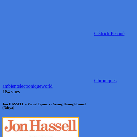
Cédrick Pesqué
Chroniques
ambient
electronique
world
184 vues
Jon HASSELL – Vernal Equinox / Seeing through Sound
(Ndeya)