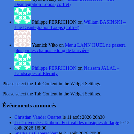
Disintegration Loops (coffret)
Philippe PERRICHON on
William BASINSKI –
The Disintegration Loops (coffret)
Yannick Vilto on
Manu LANN HUEL ne passera
plus par les champs le long de la rivière
Philippe PERRICHON
on
Naissam JALAL –
Landscapes of Eternity
Please select the Tab Content in the Widget Settings.
Please select the Tab Content in the Widget Settings.
Événements annoncés
Christian Vander Quartet
le 11 août 2026 20h30
Les Traversées Tatihou : Festival des musiques du large
le 12
août 2026 16h00
Sparks au Cabaret Vert
le 21 août 2026 20h30