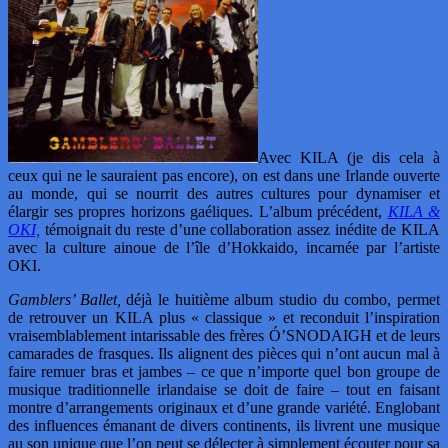
Avec KILA (je dis cela à
ceux qui ne le sauraient pas encore), on est dans une Irlande ouverte
au monde, qui se nourrit des autres cultures pour dynamiser et
élargir ses propres horizons gaéliques. L’album précédent,
KILA &
OKI,
témoignait du reste d’une collaboration assez inédite de KILA
avec la culture ainoue de l’île d’Hokkaido, incarnée par l’artiste
OKI.
Gamblers’ Ballet,
déjà le huitième album studio du combo, permet
de retrouver un KILA plus « classique » et reconduit l’inspiration
vraisemblablement intarissable des frères Ó’SNODAIGH et de leurs
camarades de frasques. Ils alignent des pièces qui n’ont aucun mal à
faire remuer bras et jambes – ce que n’importe quel bon groupe de
musique traditionnelle irlandaise se doit de faire – tout en faisant
montre d’arrangements originaux et d’une grande variété. Englobant
des influences émanant de divers continents, ils livrent une musique
au son unique que l’on peut se délecter à simplement écouter pour sa