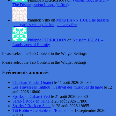
Philippe PERRICHON on
William BASINSKI –
The Disintegration Loops (coffret)
Yannick Vilto on
Manu LANN HUEL ne passera
plus par les champs le long de la rivière
Philippe PERRICHON
on
Naissam JALAL –
Landscapes of Eternity
Please select the Tab Content in the Widget Settings.
Please select the Tab Content in the Widget Settings.
Événements annoncés
Christian Vander Quartet
le 11 août 2026 20h30
Les Traversées Tatihou : Festival des musiques du large
le 12
août 2026 16h00
Sparks au Cabaret Vert
le 21 août 2026 20h30
Sarāb à Rock en Seine
le 28 août 2026 17h00
Sparks à Rock en Seine
le 28 août 2026 18h55
Titi Robin « Le Sable et l’Écume »
le 18 septembre 2026
20h30