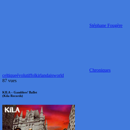
Stéphane Fougère
Chroniques
celtique
évolutif
folk
irlandais
world
87 vues
KILA – Gamblers’ Ballet
(Kila Records)