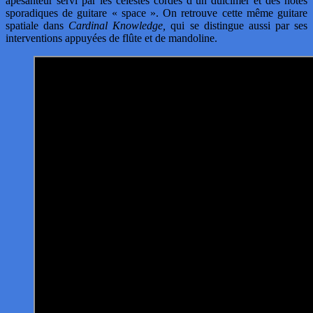
apesanteur servi par les célestes cordes d’un dulcimer et des notes
sporadiques de guitare « space ». On retrouve cette même guitare
spatiale dans
Cardinal Knowledge,
qui se distingue aussi par ses
interventions appuyées de flûte et de mandoline.