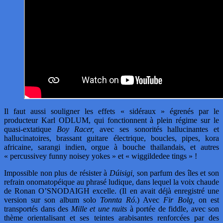
Il faut aussi souligner les effets « sidéraux » égrenés par le
producteur Karl ODLUM, qui fonctionnent à plein régime sur le
quasi-extatique
Boy Racer,
avec ses sonorités hallucinantes et
hallucinatoires, brassant guitare électrique, boucles, pipes, kora
africaine, sarangi indien, orgue à bouche thaïlandais, et autres
« percussivey funny noisey yokes » et « wiggildedee tings » !
Impossible non plus de résister à
Dúisigi,
son parfum des îles et son
refrain onomatopéique au phrasé ludique, dans lequel la voix chaude
de Ronan O’SNODAIGH excelle. (Il en avait déjà enregistré une
version sur son album solo
Tonnta Ró
.) Avec
Fir Bolg,
on est
transportés dans des
Mille et une nuits
à portée de fiddle, avec son
thème orientalisant et ses teintes arabisantes renforcées par des