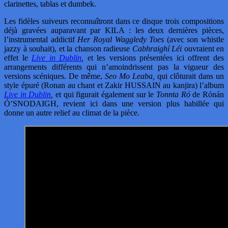
clarinettes, tablas et dumbek.
Les fidèles suiveurs reconnaîtront dans ce disque trois compositions
déjà gravées auparavant par KILA : les deux dernières pièces,
l’instrumental addictif
Her Royal Waggledy Toes
(avec son whistle
jazzy à souhait), et la chanson radieuse
Cabhraighí Léi
ouvraient en
effet le
Live in Dublin
,
et les versions présentées ici offrent des
arrangements différents qui n’amoindrissent pas la vigueur des
versions scéniques. De même,
Seo Mo Leaba,
qui clôturait dans un
style épuré (Ronan au chant et Zakir HUSSAIN au kanjira) l’album
Live in Dublin
,
et qui figurait également sur le
Tonnta Ró
de Rónán
Ó’SNODAIGH, revient ici dans une version plus habillée qui
donne un autre relief au climat de la pièce.