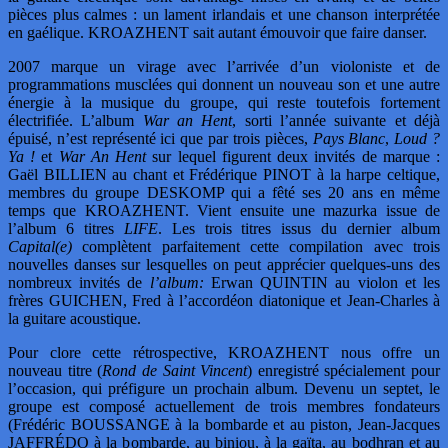
pièces plus calmes : un lament irlandais et une chanson interprétée
en gaélique. KROAZHENT sait autant émouvoir que faire danser.
2007 marque un virage avec l’arrivée d’un violoniste et de
programmations musclées qui donnent un nouveau son et une autre
énergie à la musique du groupe, qui reste toutefois fortement
électrifiée. L’album
War an Hent
, sorti l’année suivante et déjà
épuisé, n’est représenté ici que par trois pièces,
Pays Blanc
,
Loud ?
Ya !
et
War An Hent
sur lequel figurent deux invités de marque :
Gaël BILLIEN au chant et Frédérique PINOT à la harpe celtique,
membres du groupe DESKOMP qui a fêté ses 20 ans en même
temps que KROAZHENT. Vient ensuite une mazurka issue de
l’album 6 titres
LIFE
. Les trois titres issus du dernier album
Capital(e)
complètent parfaitement cette compilation avec trois
nouvelles danses sur lesquelles on peut apprécier quelques-uns des
nombreux invités de
l’album:
Erwan QUINTIN au violon et les
frères GUICHEN, Fred à l’accordéon diatonique et Jean-Charles à
la guitare acoustique.
Pour clore cette rétrospective, KROAZHENT nous offre un
nouveau titre (
Rond de Saint Vincent
) enregistré spécialement pour
l’occasion, qui préfigure un prochain album. Devenu un septet, le
groupe est composé actuellement de trois membres fondateurs
(Frédéric BOUSSANGE à la bombarde et au piston, Jean-Jacques
JAFFRÉDO à la bombarde, au biniou, à la gaïta, au bodhran et au