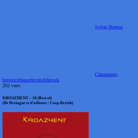
Sylvie Hamon
Chroniques
breton
celtique
électro
folk
rock
202 vues
KROAZHENT – 20 (Best of)
(De Bretagne et d’ailleurs / Coop Breizh)