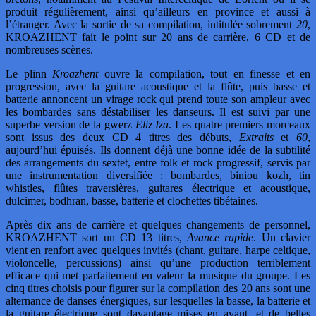
produit régulièrement, ainsi qu’ailleurs en province et aussi à
l’étranger. Avec la sortie de sa compilation, intitulée sobrement
20
,
KROAZHENT fait le point sur 20 ans de carrière, 6 CD et de
nombreuses scènes.
Le plinn
Kroazhent
ouvre la compilation, tout en finesse et en
progression, avec la guitare acoustique et la flûte, puis basse et
batterie annoncent un virage rock qui prend toute son ampleur avec
les bombardes sans déstabiliser les danseurs. Il est suivi par une
superbe version de la gwerz
Eliz Iza
. Les quatre premiers morceaux
sont issus des deux CD 4 titres des débuts,
Extraits
et
60
,
aujourd’hui épuisés. Ils donnent déjà une bonne idée de la subtilité
des arrangements du sextet, entre folk et rock progressif, servis par
une instrumentation diversifiée : bombardes, biniou kozh, tin
whistles, flûtes traversières, guitares électrique et acoustique,
dulcimer, bodhran, basse, batterie et clochettes tibétaines.
Après dix ans de carrière et quelques changements de personnel,
KROAZHENT sort un CD 13 titres,
Avance rapide
. Un clavier
vient en renfort avec quelques invités (chant, guitare, harpe celtique,
violoncelle, percussions) ainsi qu’une production terriblement
efficace qui met parfaitement en valeur la musique du groupe. Les
cinq titres choisis pour figurer sur la compilation des 20 ans sont une
alternance de danses énergiques, sur lesquelles la basse, la batterie et
la guitare électrique sont davantage mises en avant, et de belles