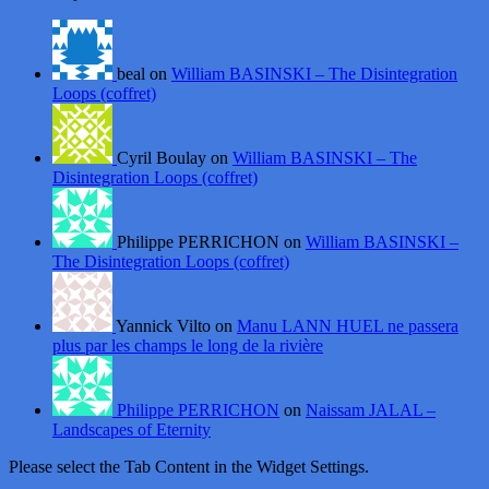
beal on
William BASINSKI – The Disintegration
Loops (coffret)
Cyril Boulay on
William BASINSKI – The
Disintegration Loops (coffret)
Philippe PERRICHON on
William BASINSKI –
The Disintegration Loops (coffret)
Yannick Vilto on
Manu LANN HUEL ne passera
plus par les champs le long de la rivière
Philippe PERRICHON
on
Naissam JALAL –
Landscapes of Eternity
Please select the Tab Content in the Widget Settings.