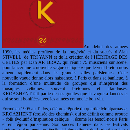
Au début des années
1990, les médias profitent de la longévité et du succès d’Alan
STIVELL, de TRI YANN et de la création de l’HÉRITAGE DES
CELTES par Dan AR BRAZ, qui réunit 75 musiciens sur scène,
pour lancer une « nouvelle vague celtique » que le vent breton nous
amène rapidement dans les grandes salles parisiennes. Cette
nouvelle vague donne alors naissance, à Paris et dans sa banlieue, à
la formation d’une multitude de groupes qui s’inspirent des
musiques celtiques, souvent bretonnes et irlandaises.
KROAZHENT fait partie de ces gouttes que la vague a lancées et
qui se sont bonifiées avec les années comme le bon vin.
Formé en 1995 au Ti Jos, célèbre crêperie du quartier Montparnasse,
KROAZHENT (croisée des chemins), qui se définit comme groupe
« folk évolutif d’inspiration celtique », écume les festoù-noz à Paris
et en région parisienne. Son succès l’amène dans les festivals
bretons, notamment au Festival Interceltique de Lorient où il se