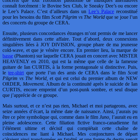
concerts que tout Torontois passionné de musiques alternatives
connaît forcément : le Bovine Sex Club, le Sneaky Dee’s ou encore
le Lee’s Palace. C’est d’ailleurs dans un
Lee’s Palace
reconstitué
pour les besoins du film
Scott Pilgrim vs The World
que se joue l’un
des concerts du groupe de CERA.
Ensuite, plusieurs concordances étranges m’ont permis de me lancer
définitivement dans cette affaire. Tout d’abord, deux connexions
singulières liées à JOY DIVISION, groupe phare de ma jeunesse
cold-wave, et que je vénère encore. En premier lieu, la marque de
basse
(Phantom) sur laquelle CERA jouait en concert avec MISTER
HEAVENLY en 2010, qui est la même que celle de la fameuse
guitare de Ian CURTIS, à la forme pentagonale si distinctive. Puis,
le
tee-shirt
que porte l’un des amis de CERA dans le film
Scott
Pilgrim vs The World,
et qui est celui du premier album de NEW
ORDER,
Movement.
Album de la continuité après le suicide de Ian
CURTIS, encore empreint d’un post-punk sombre, et seul disque
que j’apprécie de ce groupe.
Mais surtout, et ce n’est pas rien, Michael et moi partageons, avec
seize années d’écart, la même date de naissance. Ainsi, j’aurais pu
être ce père symbolique qui, comme dans le film
Juno,
l’aurait eu en
pleine adolescence. Cette filiation fictive franco-canadienne fut
l’élément ultime et décisif qui complétait cette chaîne de
coïncidences me liant à Michael. Mes conjonctures de départ
s’étaient ainsi transformées en fatalité, et une forme de destin venait