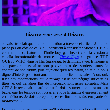
Bizarre, vous avez dit bizarre
Je vais être clair quant à mon intention à travers cet article. Je ne me
place pas du côté de ceux qui persistent à considérer Michael CERA
comme une caricature de l’indie boy gauche, et dont la version a
capella inconfortable du morceau
These Eyes
du groupe THE
GUESS WHO, dans le film
Superbad,
le définirait à vie. Et même si
son parcours musical ne sort pas vraiment des sentiers battus, le
contenu de son album, plus atypique qu’il n’y paraît, en fait un opus
digne d’intérêt pour tout amateur de curiosités musicales. Alors oui,
il y a des imperfections, oui le mixage est un peu négligé sur certains
titres, et oui certaines fins de morceaux sont assez abruptes. Mais
CERA le reconnaît lui-même : « Je dois assumer que c’est un peu
bâclé, que les tempos sont bizarres et que la qualité d’enregistrement
est médiocre. Je dois accepter que ces limitations fassent partie de
moi-même. »
Dans les quelques interviews qu’il a données suite à la sortie de cet