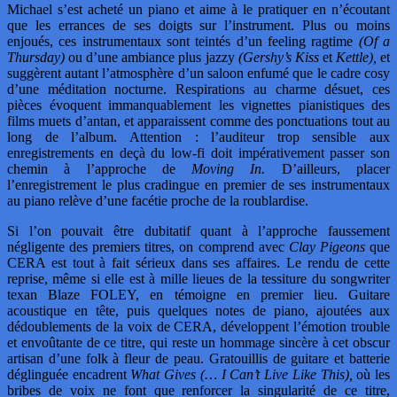
Michael s’est acheté un piano et aime à le pratiquer en n’écoutant
que les errances de ses doigts sur l’instrument. Plus ou moins
enjoués, ces instrumentaux sont teintés d’un feeling ragtime
(Of a
Thursday)
ou d’une ambiance plus jazzy
(Gershy’s Kiss
et
Kettle),
et
suggèrent autant l’atmosphère d’un saloon enfumé que le cadre cosy
d’une méditation nocturne. Respirations au charme désuet, ces
pièces évoquent immanquablement les vignettes pianistiques des
films muets d’antan, et apparaissent comme des ponctuations tout au
long de l’album. Attention : l’auditeur trop sensible aux
enregistrements en deçà du low-fi doit impérativement passer son
chemin à l’approche de
Moving In.
D’ailleurs, placer
l’enregistrement le plus cradingue en premier de ses instrumentaux
au piano relève d’une facétie proche de la roublardise.
Si l’on pouvait être dubitatif quant à l’approche faussement
négligente des premiers titres, on comprend avec
Clay Pigeons
que
CERA est tout à fait sérieux dans ses affaires. Le rendu de cette
reprise, même si elle est à mille lieues de la tessiture du songwriter
texan Blaze FOLEY, en témoigne en premier lieu. Guitare
acoustique en tête, puis quelques notes de piano, ajoutées aux
dédoublements de la voix de CERA, développent l’émotion trouble
et envoûtante de ce titre, qui reste un hommage sincère à cet obscur
artisan d’une folk à fleur de peau. Gratouillis de guitare et batterie
déglinguée encadrent
What Gives (… I Can’t Live Like This),
où les
bribes de voix ne font que renforcer la singularité de ce titre,