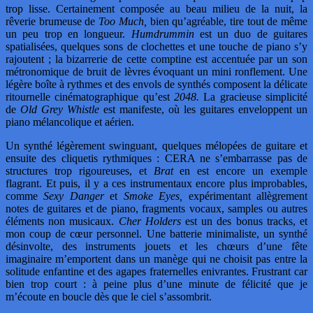
trop lisse. Certainement composée au beau milieu de la nuit, la
rêverie brumeuse de
Too Much,
bien qu’agréable, tire tout de même
un peu trop en longueur.
Humdrummin
est un duo de guitares
spatialisées, quelques sons de clochettes et une touche de piano s’y
rajoutent ; la bizarrerie de cette comptine est accentuée par un son
métronomique de bruit de lèvres évoquant un mini ronflement. Une
légère boîte à rythmes et des envols de synthés composent la délicate
ritournelle cinématographique qu’est
2048.
La gracieuse simplicité
de
Old Grey Whistle
est manifeste, où les guitares enveloppent un
piano mélancolique et aérien.
Un synthé légèrement swinguant, quelques mélopées de guitare et
ensuite des cliquetis rythmiques : CERA ne s’embarrasse pas de
structures trop rigoureuses, et
Brat
en est encore un exemple
flagrant. Et puis, il y a ces instrumentaux encore plus improbables,
comme
Sexy Danger
et
Smoke Eyes,
expérimentant allègrement
notes de guitares et de piano, fragments vocaux, samples ou autres
éléments non musicaux.
Cher Holders
est un des bonus tracks, et
mon coup de cœur personnel. Une batterie minimaliste, un synthé
désinvolte, des instruments jouets et les chœurs d’une fête
imaginaire m’emportent dans un manège qui ne choisit pas entre la
solitude enfantine et des agapes fraternelles enivrantes. Frustrant car
bien trop court : à peine plus d’une minute de félicité que je
m’écoute en boucle dès que le ciel s’assombrit.