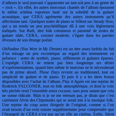
d’ailleurs le seul pouvant s’apparenter un tant soit peu à un genre de
« rock ». En effet, les autres morceaux chantés de l’album épousent
le même schéma vaporeux basé sur la sobriété de la guitare
acoustique, que CERA agrémente des autres instruments qu’il
affectionne tant. Quelques notes de piano se frôlent sur
Steady Now,
qui a un rendu un peu psychédélique dû à une voix légèrement
trafiquée. Sur
Ruth,
titre folk cotonneux et parsemé de zestes de
guitare slide, CERA, crooner modeste, s’égare dans les paroles
rêveuses de son étrange poésie.
OhNadine (You Were in My Dream)
est un titre assez farfelu du fait
d’un mixage un peu excentrique au regard des instruments en
présence : notes de synthés, piano, sifflements et guitares éparses.
L’espiègle CERA ne retient pas bien longtemps ses désirs
d’expérimentations, quand bien même le morceau ne le nécessiterait
pas de prime abord.
Those Days
revient au traditionnel, tout en
simplicité de guitare et de piano. Et puis il y a les titres bonus
disponibles avec l’achat de l’album.
Play it Again
est une reprise de
Roderick FALCONER, tout en folk atmosphérique, et dont la voix
très pitchée rend l’ensemble assez cocasse, sans pour autant que cela
ne sonne ridicule. Mais si je ne me retenais pas, je dirais que c’est
carrément Alvin des Chipmunks qui se serait mis à la musique folk.
Une reprise du coup assez éloignée de l’original, comme si l’on
avait besoin d’un ovni sonore supplémentaire pour comprendre que
l’étrangeté de CERA n’est pas qu’un rôle au cinéma. Enfin,
Silent