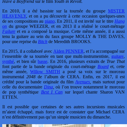
Have a Boyfriend
sur le film
Youth in Revolt.
En 2010, il a été bassiste sur la tournée du groupe
MISTER
HEAVENLY
, et on a pu découvrir à cette occasion quelques-unes
de ses compositions au
piano
. En 2011, il est invité sur le titre
Hang
on
du groupe WEEZER, et en 2013 il a réalisé le court-métrage
Failure
et en a composé la musique. Cette même année, il a aussi
tenu la guitare au sein du faux groupe MOLLY & THE DAVES,
pour une reprise du
Bitch
de Meredith BROOKS.
En 2015, il a collaboré avec
Alden PENNER
, et l’a accompagné sur
l’ensemble de sa tournée en tant que multi-instrumentiste,
guitare
,
synthé
, et bien sûr
basse
. En 2016, plusieurs extraits de
True That
font partie de la bande originale du court-métrage
Board
et, cette
même année,
Willow SMITH
a posé sa voix sur le morceau
instrumental
2048
de l’album de CERA. Enfin, en 2017, il est
crédité pour la bande originale du film
Avenues
,
mais surtout pour
celle du documentaire
Dina
,
où l’on trouve notamment le morceau
de pop synthétique
Best I Can
sur lequel chante Sharon VAN
ETTEN.
Il est possible que certaines de ses autres incursions musicales
m’aient échappé, mais force est de constater que Michael CERA
n’est définitivement pas qu’un simple musicien du dimanche.