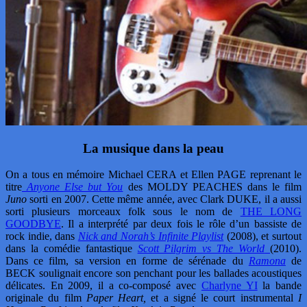
La musique dans la peau
On a tous en mémoire Michael CERA et Ellen PAGE reprenant le
titre
Anyone Else but You
des MOLDY PEACHES dans le film
Juno
sorti en 2007. Cette même année, avec Clark DUKE, il a aussi
sorti plusieurs morceaux folk sous le nom de
THE LONG
GOODBYE
. Il a interprété par deux fois le rôle d’un bassiste de
rock indie, dans
Nick and Norah’s Infinite Playlist
(2008), et surtout
dans la comédie fantastique
Scott Pilgrim vs The World
(2010).
Dans ce film, sa version en forme de sérénade du
Ramona
de
BECK soulignait encore son penchant pour les ballades acoustiques
délicates. En 2009, il a co-composé avec
Charlyne YI
la bande
originale du film
Paper Heart,
et a signé le court instrumental
I