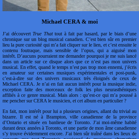
Michael CERA & moi
J’ai découvert
True That
tout à fait par hasard, par le biais d’une
chronique sur un blog musical canadien. C’est bien sûr en premier
lieu la pure curiosité qui m’a fait cliquer sur le lien, et c’est ensuite le
contenu foutraque, mais sensible de l’opus, qui a aiguisé mon
intérêt. D’aucuns pourraient me demander pourquoi je me suis lancé
dans un article sur ce disque alors que ce n’est pas mon univers
musical. En effet, quand le temps n’est pas trop mon ennemi, j’écris
en amateur sur certaines musiques expérimentales et post-punk,
c’est-à-dire sur des univers musicaux très éloignés de ceux de
Michael CERA. Je n’ai en fait aucun intérêt pour la musique indie,
exception faite des morceaux de folk les plus neurasthéniques
affiliés à ce genre musical. Mais alors : qu’est-ce qui m’a poussé à
me pencher sur CERA le musicien, et cet album en particulier ?
En fait, mon intérêt pour lui a plusieurs origines, allant du trivial au
bizarre. Il est né à Brampton, ville canadienne de la province
d’Ontario et située en banlieue de Toronto. J’ai moi-même habité
durant deux années à Toronto, et une partie de mon âme canadienne
s’y trouve évidemment encore. J’ai bien sûr traîné dans les lieux de