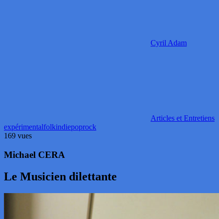
Cyril Adam
Articles et Entretiens
expérimental
folk
indie
pop
rock
169 vues
Michael CERA
Le Musicien dilettante