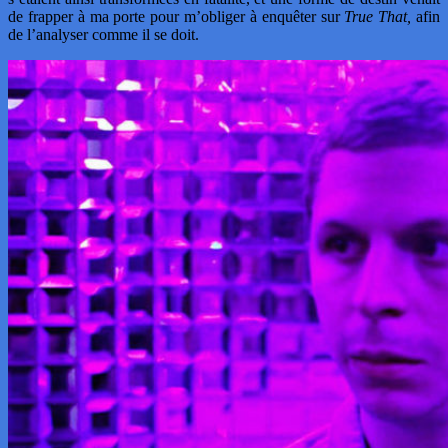
de frapper à ma porte pour m’obliger à enquêter sur
True That,
afin
de l’analyser comme il se doit.