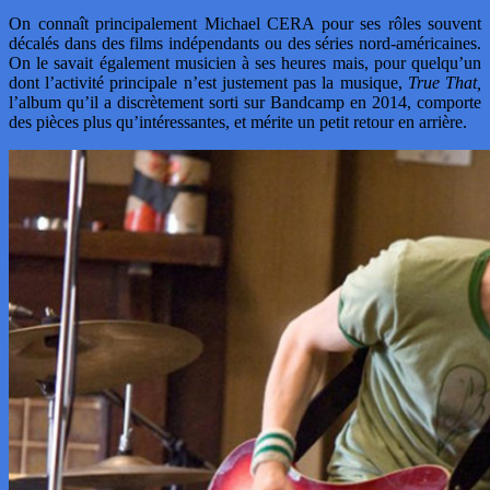
On connaît principalement Michael CERA pour ses rôles souvent
décalés dans des films indépendants ou des séries nord-américaines.
On le savait également musicien à ses heures mais, pour quelqu’un
dont l’activité principale n’est justement pas la musique,
True That,
l’album qu’il a discrètement sorti sur Bandcamp en 2014, comporte
des pièces plus qu’intéressantes, et mérite un petit retour en arrière.