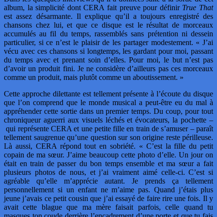
album, la simplicité dont CERA fait preuve pour définir
True That
est assez désarmante. Il explique qu’il a toujours enregistré des
chansons chez lui, et que ce disque est le résultat de morceaux
accumulés au fil du temps, rassemblés sans prétention ni dessein
particulier, si ce n’est le plaisir de les partager modestement. « J’ai
vécu avec ces chansons si longtemps, les gardant pour moi, passant
du temps avec et prenant soin d’elles. Pour moi, le but n’est pas
d’avoir un produit fini. Je ne considère d’ailleurs pas ces morceaux
comme un produit, mais plutôt comme un aboutissement. »
Cette approche dilettante est tellement présente à l’écoute du disque
que l’on comprend que le monde musical a peut-être eu du mal à
appréhender cette sortie dans un premier temps. Du coup, pour tout
chroniqueur aguerri aux visuels léchés et évocateurs, la pochette –
qui représente CERA et une petite fille en train de s’amuser – paraît
tellement saugrenue qu’une question sur son origine reste périlleuse.
Là aussi, CERA répond tout en sobriété. « C’est la fille du petit
copain de ma sœur. J’aime beaucoup cette photo d’elle. Un jour on
était en train de passer du bon temps ensemble et ma sœur a fait
plusieurs photos de nous, et j’ai vraiment aimé celle-ci. C’est si
agréable qu’elle m’apprécie autant. Je prends ça tellement
personnellement si un enfant ne m’aime pas. Quand j’étais plus
jeune j’avais ce petit cousin que j’ai essayé de faire rire une fois. Il y
avait cette blague que ma mère faisait parfois, celle quand tu
masques ton coude derrière l’encadrement d’une porte et que tu fais