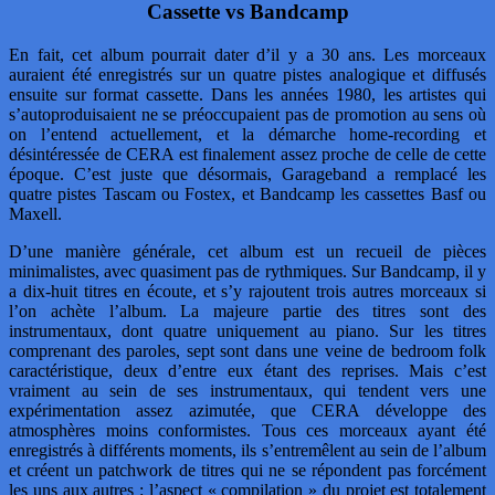
Cassette vs Bandcamp
En fait, cet album pourrait dater d’il y a 30 ans. Les morceaux
auraient été enregistrés sur un quatre pistes analogique et diffusés
ensuite sur format cassette. Dans les années 1980, les artistes qui
s’autoproduisaient ne se préoccupaient pas de promotion au sens où
on l’entend actuellement, et la démarche home-recording et
désintéressée de CERA est finalement assez proche de celle de cette
époque. C’est juste que désormais, Garageband a remplacé les
quatre pistes Tascam ou Fostex, et Bandcamp les cassettes Basf ou
Maxell.
D’une manière générale, cet album est un recueil de pièces
minimalistes, avec quasiment pas de rythmiques. Sur Bandcamp, il y
a dix-huit titres en écoute, et s’y rajoutent trois autres morceaux si
l’on achète l’album. La majeure partie des titres sont des
instrumentaux, dont quatre uniquement au piano. Sur les titres
comprenant des paroles, sept sont dans une veine de bedroom folk
caractéristique, deux d’entre eux étant des reprises. Mais c’est
vraiment au sein de ses instrumentaux, qui tendent vers une
expérimentation assez azimutée, que CERA développe des
atmosphères moins conformistes. Tous ces morceaux ayant été
enregistrés à différents moments, ils s’entremêlent au sein de l’album
et créent un patchwork de titres qui ne se répondent pas forcément
les uns aux autres : l’aspect « compilation » du projet est totalement