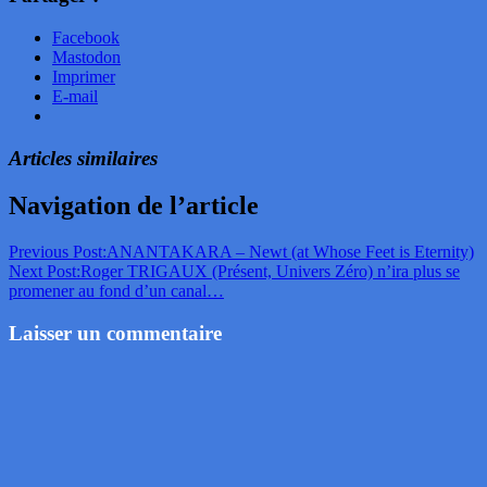
Facebook
Mastodon
Imprimer
E-mail
Articles similaires
Navigation de l’article
Previous Post:
ANANTAKARA – Newt (at Whose Feet is Eternity)
Next Post:
Roger TRIGAUX (Présent, Univers Zéro) n’ira plus se
promener au fond d’un canal…
Laisser un commentaire