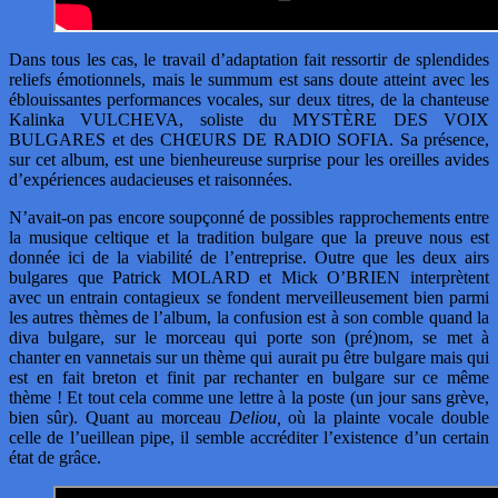
Dans tous les cas, le travail d’adaptation fait ressortir de splendides
reliefs émotionnels, mais le summum est sans doute atteint avec les
éblouissantes performances vocales, sur deux titres, de la chanteuse
Kalinka VULCHEVA, soliste du MYSTÈRE DES VOIX
BULGARES et des CHŒURS DE RADIO SOFIA. Sa présence,
sur cet album, est une bienheureuse surprise pour les oreilles avides
d’expériences audacieuses et raisonnées.
N’avait-on pas encore soupçonné de possibles rapprochements entre
la musique celtique et la tradition bulgare que la preuve nous est
donnée ici de la viabilité de l’entreprise. Outre que les deux airs
bulgares que Patrick MOLARD et Mick O’BRIEN interprètent
avec un entrain contagieux se fondent merveilleusement bien parmi
les autres thèmes de l’album, la confusion est à son comble quand la
diva bulgare, sur le morceau qui porte son (pré)nom, se met à
chanter en vannetais sur un thème qui aurait pu être bulgare mais qui
est en fait breton et finit par rechanter en bulgare sur ce même
thème ! Et tout cela comme une lettre à la poste (un jour sans grève,
bien sûr). Quant au morceau
Deliou,
où la plainte vocale double
celle de l’ueillean pipe, il semble accréditer l’existence d’un certain
état de grâce.