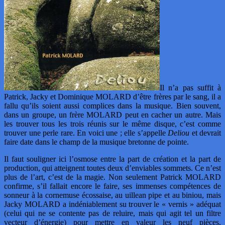
Il n’a pas suffit à
Patrick, Jacky et Dominique MOLARD d’être frères par le sang, il a
fallu qu’ils soient aussi complices dans la musique. Bien souvent,
dans un groupe, un frère MOLARD peut en cacher un autre. Mais
les trouver tous les trois réunis sur le même disque, c’est comme
trouver une perle rare. En voici une ; elle s’appelle
Deliou
et devrait
faire date dans le champ de la musique bretonne de pointe.
Il faut souligner ici l’osmose entre la part de création et la part de
production, qui atteignent toutes deux d’enviables sommets. Ce n’est
plus de l’art, c’est de la magie. Non seulement Patrick MOLARD
confirme, s’il fallait encore le faire, ses immenses compétences de
sonneur à la cornemuse écossaise, au uillean pipe et au biniou, mais
Jacky MOLARD a indéniablement su trouver le « vernis » adéquat
(celui qui ne se contente pas de reluire, mais qui agit tel un filtre
vecteur d’énergie) pour mettre en valeur les neuf pièces,