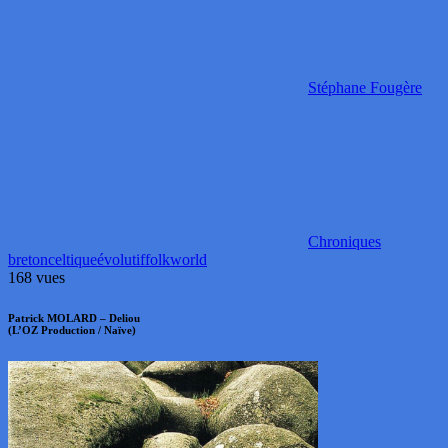
Stéphane Fougère
Chroniques
breton
celtique
évolutif
folk
world
168 vues
Patrick MOLARD – Deliou
(L’OZ Production / Naïve)