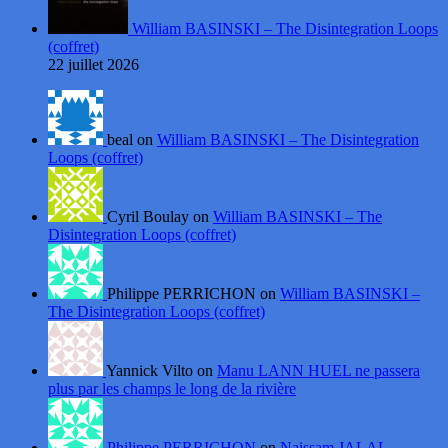
William BASINSKI – The Disintegration Loops
(coffret)
22 juillet 2026
beal on
William BASINSKI – The Disintegration
Loops (coffret)
Cyril Boulay on
William BASINSKI – The
Disintegration Loops (coffret)
Philippe PERRICHON on
William BASINSKI –
The Disintegration Loops (coffret)
Yannick Vilto on
Manu LANN HUEL ne passera
plus par les champs le long de la rivière
Philippe PERRICHON
on
Naissam JALAL –