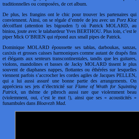
traditionnelles ou composées, de cet album.
De plus, les frangins ont le chic pour trouver les partenaires qui
conviennent. Ainsi, on se régale d’entrée de jeu avec un
Porz Kloz
décoiffant (attention les bigouden !) où Patrick MOLARD, au
biniou, joute avec le talabardeur Yves BERTHOU. Plus loin, c’est le
piper Mick O’BRIEN qui répond aux small pipes de Patrick.
Dominique MOLARD époussette ses tablas, darboukas, sanzas,
caxixis et grosses caisses harmoniques comme autant de drapés fins
et élégants aux senteurs transcontinentales, tandis que les guitares,
violons, mandolines et basses de Jacky MOLARD tissent le plus
souvent de diaphanes nappes, flottantes ou éthérées sur lesquelles
viennent parfois s’accrocher les cordes agiles de Jacques PELLEN,
qui a lui aussi assuré une bonne partie des arrangements. On
appréciera ses jets d’électricité sur
Flame of Wrath for Squinting
Patrick,
un thème de pibroch aussi rare que violemment beau
(violemment, oui, c’est le mot !), ainsi que ses « acousticités »
funambules dans
Bloavezh Mad.