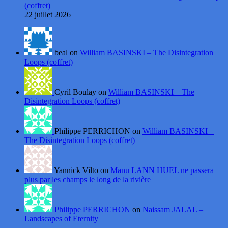
(coffret)
22 juillet 2026
beal on
William BASINSKI – The Disintegration
Loops (coffret)
Cyril Boulay on
William BASINSKI – The
Disintegration Loops (coffret)
Philippe PERRICHON on
William BASINSKI –
The Disintegration Loops (coffret)
Yannick Vilto on
Manu LANN HUEL ne passera
plus par les champs le long de la rivière
Philippe PERRICHON
on
Naissam JALAL –
Landscapes of Eternity