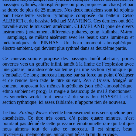
passages rythmés, atmosphériques ou plus propices au chaos) et par
sa durée de plus de 25 minutes. Nos deux musiciens sont ici rejoints
par l’excellente section rythmique composée du batteur Celso
ALBERTI et du bassiste Michael MANRING. Ces derniers ont déjà
travaillé avec le musicien américain. CLEVELAND joue de divers
instruments (notamment différentes guitares, gong, kalimba, M-tron
+ sampling), se mêlant aisément avec les beaux sons lumineux et
métatroniques de PINHAS. Un beau moment atmosphérique,
électro-ambient, qui devient plus rythmé dans sa deuxième partie.
Ce canevas sonore propose des passages tantôt abstraits, portes
ouvertes vers un gouffre infini, tantôt à la limite de l’explosion avec
une guitare incandescente soutenue par une section rythmique qui
s’emballe. Ce long morceau impose par sa force au point d’éclipser
et de rendre bien fade le titre suivant,
Zen / Unzen.
Malgré un
contenu proposant les mêmes ingrédients (son côté atmosphérique,
ethno-ambient et prog), la magie a beaucoup de mal à fonctionner :
les sonorités world font penser à du sous Jon HASSELL et la
section rythmique, ici assez faiblarde, n’apporte rien de nouveau.
Le final
Parting Waves
réveille heureusement nos sens quelque peu
anesthésiés. Ce titre très court, d’à peine quatre minutes, n’est
pourtant pas dénué de cette puissance émotionnelle rare qui fait que
nous aimons tout de suite ce morceau. Il est simple, beau,
mystérieux, mélancolique, annonçant hélas la fin du voyage.