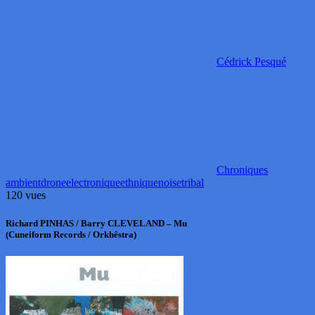
Cédrick Pesqué
Chroniques
ambient
drone
electronique
ethnique
noise
tribal
120 vues
Richard PINHAS / Barry CLEVELAND – Mu
(Cuneiform Records / Orkhêstra)