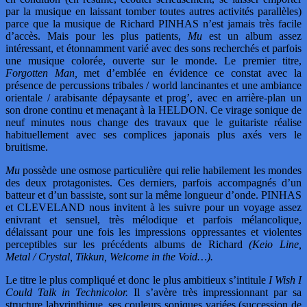
par la musique en laissant tomber toutes autres activités parallèles)
parce que la musique de Richard PINHAS n’est jamais très facile
d’accès. Mais pour les plus patients,
Mu
est un album assez
intéressant, et étonnamment varié avec des sons recherchés et parfois
une musique colorée, ouverte sur le monde. Le premier titre,
Forgotten Man,
met d’emblée en évidence ce constat avec la
présence de percussions tribales / world lancinantes et une ambiance
orientale / arabisante dépaysante et prog’, avec en arrière-plan un
son drone continu et menaçant à la HELDON. Ce virage sonique de
neuf minutes nous change des travaux que le guitariste réalise
habituellement avec ses complices japonais plus axés vers le
bruitisme.
Mu
possède une osmose particulière qui relie habilement les mondes
des deux protagonistes. Ces derniers, parfois accompagnés d’un
batteur et d’un bassiste, sont sur la même longueur d’onde. PINHAS
et CLEVELAND nous invitent à les suivre pour un voyage assez
enivrant et sensuel, très mélodique et parfois mélancolique,
délaissant pour une fois les impressions oppressantes et violentes
perceptibles sur les précédents albums de Richard
(Keio Line,
Metal / Crystal, Tikkun, Welcome in the Void…).
Le titre le plus compliqué et donc le plus ambitieux s’intitule
I Wish I
Could Talk in Technicolor.
Il s’avère très impressionnant par sa
structure labyrinthique, ses couleurs soniques variées (succession de