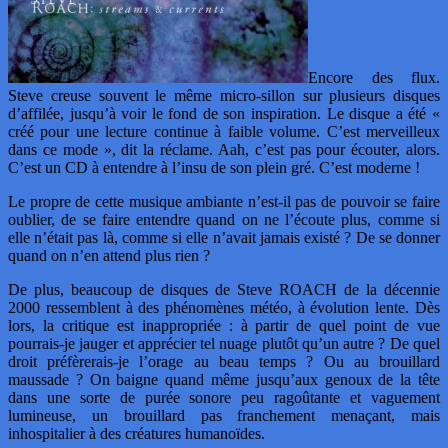
Encore des flux.
Steve creuse souvent le même micro-sillon sur plusieurs disques
d’affilée, jusqu’à voir le fond de son inspiration. Le disque a été «
créé pour une lecture continue à faible volume. C’est merveilleux
dans ce mode », dit la réclame. Aah, c’est pas pour écouter, alors.
C’est un CD à entendre à l’insu de son plein gré. C’est moderne !
Le propre de cette musique ambiante n’est-il pas de pouvoir se faire
oublier, de se faire entendre quand on ne l’écoute plus, comme si
elle n’était pas là, comme si elle n’avait jamais existé ? De se donner
quand on n’en attend plus rien ?
De plus, beaucoup de disques de Steve ROACH de la décennie
2000 ressemblent à des phénomènes météo, à évolution lente. Dès
lors, la critique est inappropriée : à partir de quel point de vue
pourrais-je jauger et apprécier tel nuage plutôt qu’un autre ? De quel
droit préfèrerais-je l’orage au beau temps ? Ou au brouillard
maussade ? On baigne quand même jusqu’aux genoux de la tête
dans une sorte de purée sonore peu ragoûtante et vaguement
lumineuse, un brouillard pas franchement menaçant, mais
inhospitalier à des créatures humanoïdes.