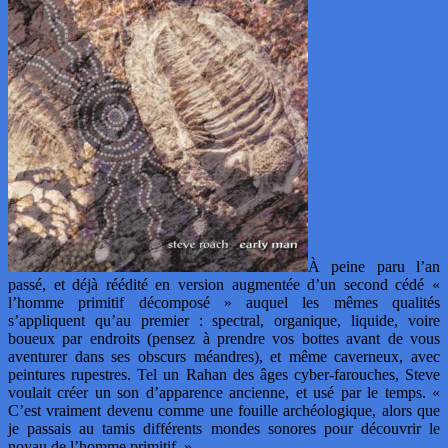
À peine paru l’an
passé, et déjà réédité en version augmentée d’un second cédé «
l’homme primitif décomposé » auquel les mêmes qualités
s’appliquent qu’au premier : spectral, organique, liquide, voire
boueux par endroits (pensez à prendre vos bottes avant de vous
aventurer dans ses obscurs méandres), et même caverneux, avec
peintures rupestres. Tel un Rahan des âges cyber-farouches, Steve
voulait créer un son d’apparence ancienne, et usé par le temps. «
C’est vraiment devenu comme une fouille archéologique, alors que
je passais au tamis différents mondes sonores pour découvrir le
noyau de l’homme primitif. »