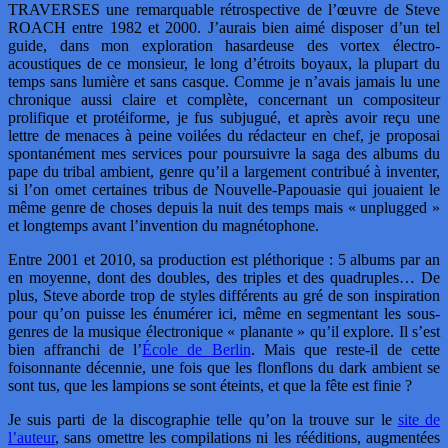
TRAVERSES une remarquable rétrospective de l’œuvre de Steve
ROACH entre 1982 et 2000. J’aurais bien aimé disposer d’un tel
guide, dans mon exploration hasardeuse des vortex électro-
acoustiques de ce monsieur, le long d’étroits boyaux, la plupart du
temps sans lumière et sans casque. Comme je n’avais jamais lu une
chronique aussi claire et complète, concernant un compositeur
prolifique et protéiforme, je fus subjugué, et après avoir reçu une
lettre de menaces à peine voilées du rédacteur en chef, je proposai
spontanément mes services pour poursuivre la saga des albums du
pape du tribal ambient, genre qu’il a largement contribué à inventer,
si l’on omet certaines tribus de Nouvelle-Papouasie qui jouaient le
même genre de choses depuis la nuit des temps mais « unplugged »
et longtemps avant l’invention du magnétophone.
Entre 2001 et 2010, sa production est pléthorique : 5 albums par an
en moyenne, dont des doubles, des triples et des quadruples… De
plus, Steve aborde trop de styles différents au gré de son inspiration
pour qu’on puisse les énumérer ici, même en segmentant les sous-
genres de la musique électronique « planante » qu’il explore. Il s’est
bien affranchi de l’
École de Berlin
. Mais que reste-il de cette
foisonnante décennie, une fois que les flonflons du dark ambient se
sont tus, que les lampions se sont éteints, et que la fête est finie ?
Je suis parti de la discographie telle qu’on la trouve sur le
site de
l’auteur
, sans omettre les compilations ni les rééditions, augmentées