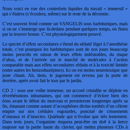
Nous voici en vue des contreforts liquides du travail « immersif »
qui s’étalera (s’écoulera, même) sur le reste de la décennie.
C’est souvent froid comme un VANGELIS sous barbituriques, mais
si on ne s’immerge que là-dedans pendant quelques temps, on finira
par la trouver bonne. C’est physiologiquement prouvé.
Le spectre d’effets secondaires s’étend du sédatif léger à l’anesthésie
totale, c’est pourquoi les barbituriques sont de nos jours beaucoup
moins prescrits en raison de leurs effets indésirables, du risque
d’abus, et de l’arrivée sur le marché de molécules à l’action
comparable mais aux effets secondaires réduits et à la toxicité limitée
(entre autres les benzodiazépines). Ici on est moins neurotoxique que
juste chiant. Ah, tiens, le jugement est revenu par la porte de
derrière, après avoir fait le tour par le jardin.
CD 2 : sous une voûte immense, un accord cristallin se déploie en
réverbérations inhumaines, qui ont commencé d’éclore bien des
éons avant le début du morceau et persisteront longtemps après sa
fin, émanant comme autant d’acouphènes divins tombés d’un céleste
empire sur nos crédules esgourdes, ponctué de crissements
d’oiseaux et d’insectes. Quiétude qui n’évolue que très lentement.
Dans trois jours, l’organiste risquera peut-être un do# à la tierce
majeure sur la partie haute du clavier, qui mettra plusieurs CDs à