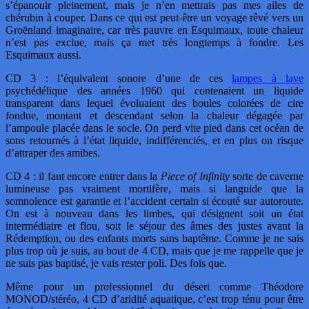
s’épanouir pleinement, mais je n’en mettrais pas mes ailes de
chérubin à couper. Dans ce qui est peut-être un voyage rêvé vers un
Groënland imaginaire, car très pauvre en Esquimaux, toute chaleur
n’est pas exclue, mais ça met très longtemps à fondre. Les
Esquimaux aussi.
CD 3 : l’équivalent sonore d’une de ces
lampes à lave
psychédélique des années 1960 qui contenaient un liquide
transparent dans lequel évoluaient des boules colorées de cire
fondue, montant et descendant selon la chaleur dégagée par
l’ampoule placée dans le socle. On perd vite pied dans cet océan de
sons retournés à l’état liquide, indifférenciés, et en plus on risque
d’attraper des amibes.
CD 4 : il faut encore entrer dans la
Piece of Infinity
sorte de caverne
lumineuse pas vraiment mortifère, mais si languide que la
somnolence est garantie et l’accident certain si écouté sur autoroute.
On est à nouveau dans les limbes, qui désignent soit un état
intermédiaire et flou, soit le séjour des âmes des justes avant la
Rédemption, ou des enfants morts sans baptême. Comme je ne sais
plus trop où je suis, au bout de 4 CD, mais que je me rappelle que je
ne suis pas baptisé, je vais rester poli. Des fois que.
Même pour un professionnel du désert comme Théodore
MONOD/stéréo, 4 CD d’aridité aquatique, c’est trop ténu pour être