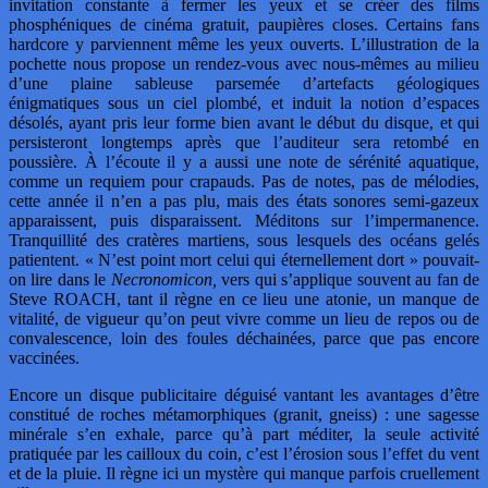
invitation constante à fermer les yeux et se créer des films
phosphéniques de cinéma gratuit, paupières closes. Certains fans
hardcore y parviennent même les yeux ouverts. L’illustration de la
pochette nous propose un rendez-vous avec nous-mêmes au milieu
d’une plaine sableuse parsemée d’artefacts géologiques
énigmatiques sous un ciel plombé, et induit la notion d’espaces
désolés, ayant pris leur forme bien avant le début du disque, et qui
persisteront longtemps après que l’auditeur sera retombé en
poussière. À l’écoute il y a aussi une note de sérénité aquatique,
comme un requiem pour crapauds. Pas de notes, pas de mélodies,
cette année il n’en a pas plu, mais des états sonores semi-gazeux
apparaissent, puis disparaissent. Méditons sur l’impermanence.
Tranquillité des cratères martiens, sous lesquels des océans gelés
patientent. « N’est point mort celui qui éternellement dort » pouvait-
on lire dans le
Necronomicon,
vers qui s’applique souvent au fan de
Steve ROACH, tant il règne en ce lieu une atonie, un manque de
vitalité, de vigueur qu’on peut vivre comme un lieu de repos ou de
convalescence, loin des foules déchainées, parce que pas encore
vaccinées.
Encore un disque publicitaire déguisé vantant les avantages d’être
constitué de roches métamorphiques (granit, gneiss) : une sagesse
minérale s’en exhale, parce qu’à part méditer, la seule activité
pratiquée par les cailloux du coin, c’est l’érosion sous l’effet du vent
et de la pluie. Il règne ici un mystère qui manque parfois cruellement