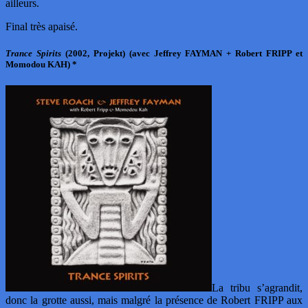
ailleurs.
Final très apaisé.
Trance Spirits
(2002, Projekt) (avec Jeffrey FAYMAN + Robert FRIPP et
Momodou KAH) *
La tribu s’agrandit,
donc la grotte aussi, mais malgré la présence de Robert FRIPP aux