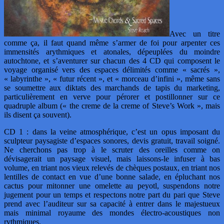
Avec un titre
comme ça, il faut quand même s’armer de foi pour arpenter ces
immensités arythmiques et atonales, dépeuplées du moindre
autochtone, et s’aventurer sur chacun des 4 CD qui composent le
voyage organisé vers des espaces délimités comme « sacrés »,
« labyrinthe », « futur récent », et « morceau d’infini », même sans
se soumettre aux diktats des marchands de tapis du marketing,
particulièrement en verve pour pérorer et postillonner sur ce
quadruple album (« the creme de la creme of Steve’s Work », mais
ils disent ça souvent).
CD 1 : dans la veine atmosphérique, c’est un opus imposant du
sculpteur paysagiste d’espaces sonores, devis gratuit, travail soigné.
Ne cherchons pas trop à le scruter des oreilles comme on
dévisagerait un paysage visuel, mais laissons-le infuser à bas
volume, en triant nos vieux relevés de chèques postaux, en triant nos
lentilles de contact en vue d’une bonne salade, en épluchant nos
cactus pour mitonner une omelette au peyotl, suspendons notre
jugement pour un temps et respectons notre part du pari que Steve
prend avec l’auditeur sur sa capacité à entrer dans le majestueux
mais minimal royaume des mondes électro-acoustiques non
rythmiques.