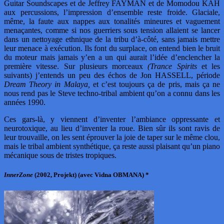
Guitar Soundscapes et de Jeffrey FAYMAN et de Momodou KAH
aux percussions, l’impression d’ensemble reste froide. Glaciale,
même, la faute aux nappes aux tonalités mineures et vaguement
menaçantes, comme si nos guerriers sous tension allaient se lancer
dans un nettoyage ethnique de la tribu d’à-côté, sans jamais mettre
leur menace à exécution. Ils font du surplace, on entend bien le bruit
du moteur mais jamais y’en a un qui aurait l’idée d’enclencher la
première vitesse. Sur plusieurs morceaux
(Trance Spirits
et les
suivants) j’entends un peu des échos de Jon HASSELL, période
Dream Theory in Malaya,
et c’est toujours ça de pris, mais ça ne
nous rend pas le Steve techno-tribal ambient qu’on a connu dans les
années 1990.
Ces gars-là, y viennent d’inventer l’ambiance oppressante et
neurotoxique, au lieu d’inventer la roue. Bien sûr ils sont ravis de
leur trouvaille, on les sent éprouver la joie de taper sur le même clou,
mais le tribal ambient synthétique, ça reste aussi plaisant qu’un piano
mécanique sous de tristes tropiques.
InnerZone
(2002, Projekt) (avec Vidna OBMANA) *