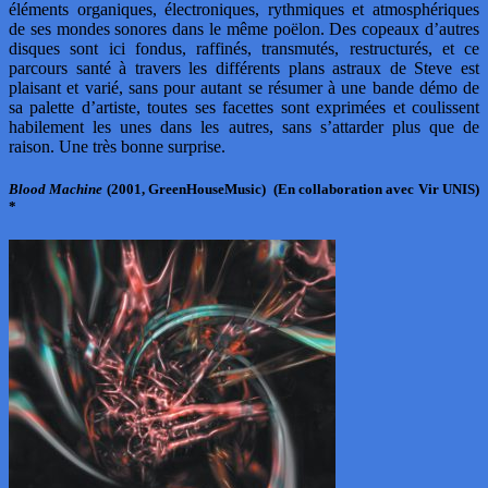
éléments organiques, électroniques, rythmiques et atmosphériques
de ses mondes sonores dans le même poëlon. Des copeaux d’autres
disques sont ici fondus, raffinés, transmutés, restructurés, et ce
parcours santé à travers les différents plans astraux de Steve est
plaisant et varié, sans pour autant se résumer à une bande démo de
sa palette d’artiste, toutes ses facettes sont exprimées et coulissent
habilement les unes dans les autres, sans s’attarder plus que de
raison. Une très bonne surprise.
Blood Machine
(2001, GreenHouseMusic) (En collaboration avec Vir UNIS)
*