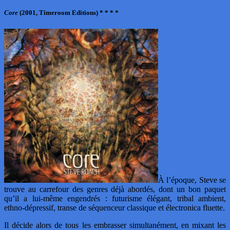
Core
(2001, Timeroom Editions) * * * *
À l’époque, Steve se
trouve au carrefour des genres déjà abordés, dont un bon paquet
qu’il a lui-même engendrés : futurisme élégant, tribal ambient,
ethno-dépressif, transe de séquenceur classique et électronica fluette.
Il décide alors de tous les embrasser simultanément, en mixant les