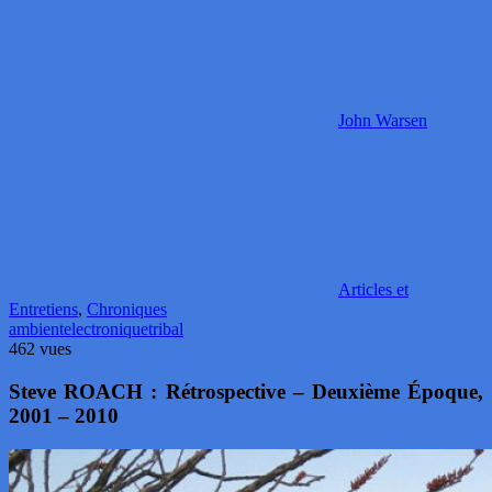
John Warsen
Articles et
Entretiens
,
Chroniques
ambient
electronique
tribal
462 vues
Steve ROACH : Rétrospective – Deuxième Époque,
2001 – 2010