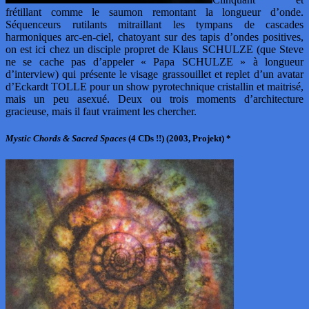
frétillant comme le saumon remontant la longueur d’onde.
Séquenceurs rutilants mitraillant les tympans de cascades
harmoniques arc-en-ciel, chatoyant sur des tapis d’ondes positives,
on est ici chez un disciple propret de Klaus SCHULZE (que Steve
ne se cache pas d’appeler « Papa SCHULZE » à longueur
d’interview) qui présente le visage grassouillet et replet d’un avatar
d’Eckardt TOLLE pour un show pyrotechnique cristallin et maitrisé,
mais un peu asexué. Deux ou trois moments d’architecture
gracieuse, mais il faut vraiment les chercher.
Mystic Chords & Sacred Spaces
(4 CDs !!) (2003, Projekt) *