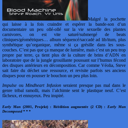
Malgré la pochette
qui laisse à la fois craindre et espérer la bande-son d’un
documentaire un peu ollé-ollé sur la vie sexuelle des plantes
carnivores, on est vite saturé/submergé de beats
cliniques/géométriques… album séquencé/saccadé ad lib/itum, plus
synthétique qu’organique, même si ça grésille dans les sous-
couches. C’est pas que ça manque de lumière, mais c’est un peu trop
propre par terre, ça tient plus de la culture de brins d’ADN en
laboratoire que de la jungle grouillante poussant sur l’humus fécond
des disques antérieurs en décomposition. Car comme Véolia, Steve
sait faire du déchet une ressource, et revisite parfois ses anciens
disques pour en pousser le bouchon un peu plus loin.
Impulse
ou
Mindheart Infusion
seraient presque pas mal dans le
genre tribal ramolli, mais l’alchimie sent le plastique neuf. C’est
fâcheux, et ennuyeux. Peu inspiré.
Early Man
(2001, Projekt) : Réédition augmentée (2 CD) :
Early Man
Decomposed
* * *