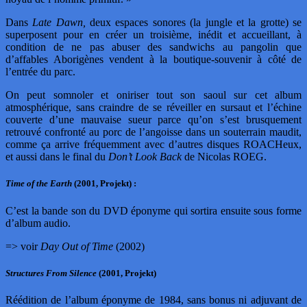
Dans
Late Dawn,
deux espaces sonores (la jungle et la grotte) se
superposent pour en créer un troisième, inédit et accueillant, à
condition de ne pas abuser des sandwichs au pangolin que
d’affables Aborigènes vendent à la boutique-souvenir à côté de
l’entrée du parc.
On peut somnoler et oniriser tout son saoul sur cet album
atmosphérique, sans craindre de se réveiller en sursaut et l’échine
couverte d’une mauvaise sueur parce qu’on s’est brusquement
retrouvé confronté au porc de l’angoisse dans un souterrain maudit,
comme ça arrive fréquemment avec d’autres disques ROACHeux,
et aussi dans le final du
Don’t Look Back
de Nicolas ROEG.
Time of the Earth
(2001, Projekt) :
C’est la bande son du DVD éponyme qui sortira ensuite sous forme
d’album audio.
=> voir
Day Out of Time
(2002)
Structures From Silence
(2001, Projekt)
Réédition de l’album éponyme de 1984, sans bonus ni adjuvant de