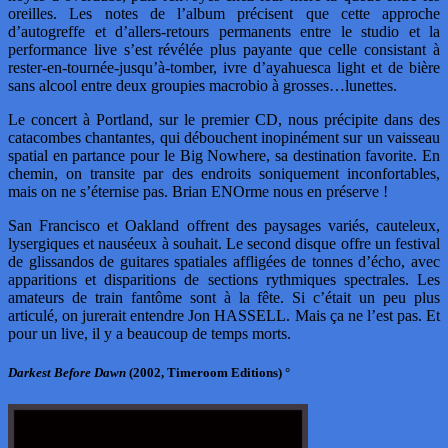
oreilles. Les notes de l’album précisent que cette approche
d’autogreffe et d’allers-retours permanents entre le studio et la
performance live s’est révélée plus payante que celle consistant à
rester-en-tournée-jusqu’à-tomber, ivre d’ayahuesca light et de bière
sans alcool entre deux groupies macrobio à grosses…lunettes.
Le concert à Portland, sur le premier CD, nous précipite dans des
catacombes chantantes, qui débouchent inopinément sur un vaisseau
spatial en partance pour le Big Nowhere, sa destination favorite. En
chemin, on transite par des endroits soniquement inconfortables,
mais on ne s’éternise pas. Brian ENOrme nous en préserve !
San Francisco et Oakland offrent des paysages variés, cauteleux,
lysergiques et nauséeux à souhait. Le second disque offre un festival
de glissandos de guitares spatiales affligées de tonnes d’écho, avec
apparitions et disparitions de sections rythmiques spectrales. Les
amateurs de train fantôme sont à la fête. Si c’était un peu plus
articulé, on jurerait entendre Jon HASSELL. Mais ça ne l’est pas. Et
pour un live, il y a beaucoup de temps morts.
Darkest Before Dawn
(2002, Timeroom Editions) °