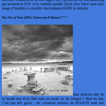
qui assurent le SAV et le contrôle qualité 24/24 chez Steve sans faire
usage d’insultes à caractère discriminant (6,99€ la minute)
Day Out of Time
(2002, Timeroom Editions) * * *
Que peut-on dire de
la bande-son d’un film sans en avoir vu les images ? Ben en fait,
c’est pas très grave : les créations sonores de ROACH sont une