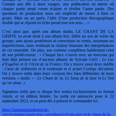
Comme une tête à deux visages, une publication en miroir où
chaque partie serait venue éclairer et révéler l’autre partie. Des
questions de production nous ont empêché de mener à bien ce
projet. Mais un an après, l’idée d’une production discographique
double qui se répond en écho prend tout son sens….»
C’est ainsi que, après son album studio, LE CHANT DE LA
GRIFFE va avoir droit à son album live, fidèle au son de scène du
groupe,
sans ajouts postérieurs ni corrections ou remix, assumant ses
imperfections, mais restituant la chaleur émanant des interprétations
de cet ensemble. De plus, son contenu complètera habilement celui
de son prédécesseur :
« Chaque face s’ouvre avec un morceau qui
était déjà présent sur d’anciens albums de Sylvain GirO :
Le Lac
d’Eugénie
et
Je t’écris de la France.
On y trouve aussi deux inédits
:
Cœur de sédiments
et le tonitruant et si actuel
Cortège décadent.
On y trouve enfin dans leurs versions live bien différentes de leurs
versions « studio » :
Le Chant de la, Le Sang de la lune
et
Le Ton
qu’on sinue. »
Signalons enfin que ce disque live sortira exclusivement en format
vinyle, et en édition limitée. Sa sortie est annoncée pour le 22
septembre 2023, et on peut dès à présent le commander ici :
https://unpeumoinsdegravite-
ciesylvaingiro.bandcamp.com/album/sylvain-giro-et-le-chant-de-la-