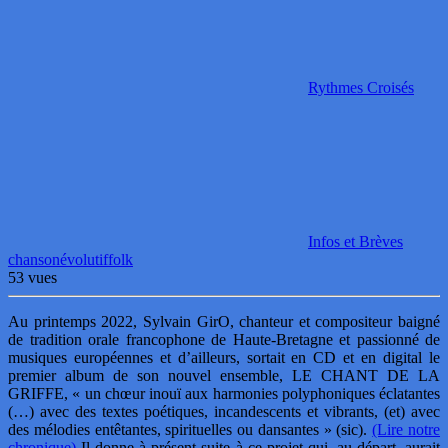
Rythmes Croisés
Infos et Brèves
chanson
évolutif
folk
53 vues
Au printemps 2022, Sylvain GirO, chanteur et compositeur baigné
de tradition orale francophone de Haute-Bretagne et passionné de
musiques européennes et d’ailleurs, sortait en CD et en digital le
premier album de son nouvel ensemble, LE CHANT DE LA
GRIFFE, « un chœur inouï aux harmonies polyphoniques éclatantes
(…) avec des textes poétiques, incandescents et vibrants, (et) avec
des mélodies entêtantes, spirituelles ou dansantes » (sic).
(Lire notre
chronique)
Il donne à présent suite à ce projet qui, au départ, aurait