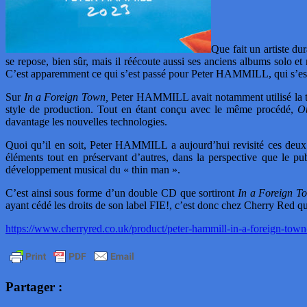
Que fait un artiste du
se repose, bien sûr, mais il réécoute aussi ses anciens albums solo et
C’est apparemment ce qui s’est passé pour Peter HAMMILL, qui s’est m
Sur
In a Foreign Town,
Peter HAMMILL avait notamment utilisé la tech
style de production. Tout en étant conçu avec le même procédé,
O
davantage les nouvelles technologies.
Quoi qu’il en soit, Peter HAMMILL a aujourd’hui revisité ces deux
éléments tout en préservant d’autres, dans la perspective que le p
développement musical du « thin man ».
C’est ainsi sous forme d’un double CD que sortiront
In a Foreign T
ayant cédé les droits de son label FIE!, c’est donc chez Cherry Red
https://www.cherryred.co.uk/product/peter-hammill-in-a-foreign-town
Partager :