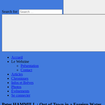
Search for:
Accueil
Le Webzine
Présentation
Contact
Articles
Chroniques
Infos et Brèves
Photos
Événements
Se connecter
Peter HAMMILL : Out of Town in a Foreign Water