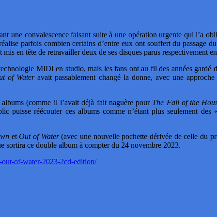
rant une convalescence faisant suite à une opération urgente qui l’a obl
 réalise parfois combien certains d’entre eux ont souffert du passage d
is en tête de retravailler deux de ses disques parus respectivement e
nologie MIDI en studio, mais les fans ont au fil des années gardé des
ut of Water
avait passablement changé la donne, avec une approche 
 albums (comme il l’avait déjà fait naguère pour
The Fall of the Hou
ublic puisse réécouter ces albums comme n’étant plus seulement des 
own
et
Out of Water
(avec une nouvelle pochette dérivée de celle du 
 que sortira ce double album à compter du 24 novembre 2023.
-out-of-water-2023-2cd-edition/