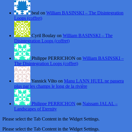
beal on
William BASINSKI – The Disintegration
Loops (coffret)
Cyril Boulay on
William BASINSKI – The
Disintegration Loops (coffret)
Philippe PERRICHON on
William BASINSKI –
The Disintegration Loops (coffret)
Yannick Vilto on
Manu LANN HUEL ne passera
plus par les champs le long de la rivière
Philippe PERRICHON
on
Naissam JALAL –
Landscapes of Eternity
Please select the Tab Content in the Widget Settings.
Please select the Tab Content in the Widget Settings.