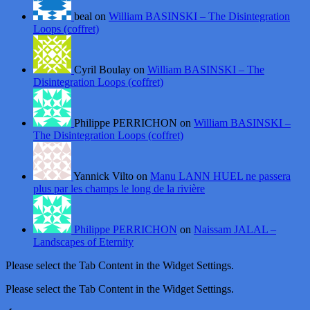
beal on
William BASINSKI – The Disintegration
Loops (coffret)
Cyril Boulay on
William BASINSKI – The
Disintegration Loops (coffret)
Philippe PERRICHON on
William BASINSKI –
The Disintegration Loops (coffret)
Yannick Vilto on
Manu LANN HUEL ne passera
plus par les champs le long de la rivière
Philippe PERRICHON
on
Naissam JALAL –
Landscapes of Eternity
Please select the Tab Content in the Widget Settings.
Please select the Tab Content in the Widget Settings.