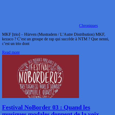
Chroniques
MKF [trio] – Hürven (Mustradem / L’Autre Distribution) MKF,
kezaco ? C’est un groupe de rap qui succède à NTM ? Que nenni,
c’est un trio dont
Read more
Festival NoBorder 03 : Quand les
musiques modales donnent de la voix