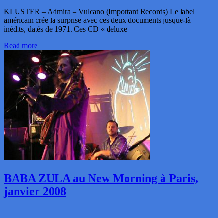
KLUSTER – Admira – Vulcano (Important Records) Le label
américain crée la surprise avec ces deux documents jusque-là
inédits, datés de 1971. Ces CD « deluxe
Read more
BABA ZULA au New Morning à Paris,
janvier 2008