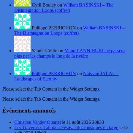
Cyril Boulay on
William BASINSKI – The
Disintegration Loops (coffret)
Philippe PERRICHON on
William BASINSKI –
The Disintegration Loops (coffret)
Yannick Vilto on
Manu LANN HUEL ne passera
plus par les champs le long de la rivière
Philippe PERRICHON
on
Naissam JALAL –
Landscapes of Eternity
Please select the Tab Content in the Widget Settings.
Please select the Tab Content in the Widget Settings.
Événements annoncés
Christian Vander Quartet
le 11 août 2026 20h30
Les Traversées Tatihou : Festival des musiques du large
le 12
août 2026 16h00