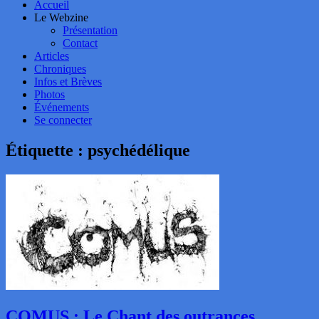
Accueil
Le Webzine
Présentation
Contact
Articles
Chroniques
Infos et Brèves
Photos
Événements
Se connecter
Étiquette :
psychédélique
COMUS : Le Chant des outrances