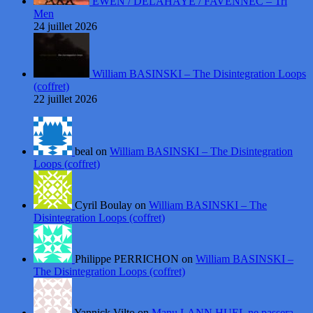
EWEN / DELAHAYE / FAVENNEC – Tri
Men
24 juillet 2026
William BASINSKI – The Disintegration Loops
(coffret)
22 juillet 2026
beal on
William BASINSKI – The Disintegration
Loops (coffret)
Cyril Boulay on
William BASINSKI – The
Disintegration Loops (coffret)
Philippe PERRICHON on
William BASINSKI –
The Disintegration Loops (coffret)
Yannick Vilto on
Manu LANN HUEL ne passera