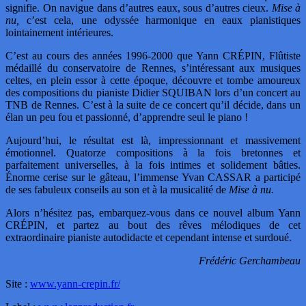
signifie. On navigue dans d’autres eaux, sous d’autres cieux.
Mise à
nu,
c’est cela, une odyssée harmonique en eaux pianistiques
lointainement intérieures.
C’est au cours des années 1996-2000 que Yann CRÉPIN, Flûtiste
médaillé du conservatoire de Rennes, s’intéressant aux musiques
celtes, en plein essor à cette époque, découvre et tombe amoureux
des compositions du pianiste Didier SQUIBAN lors d’un concert au
TNB de Rennes. C’est à la suite de ce concert qu’il décide, dans un
élan un peu fou et passionné, d’apprendre seul le piano !
Aujourd’hui, le résultat est là, impressionnant et massivement
émotionnel. Quatorze compositions à la fois bretonnes et
parfaitement universelles, à la fois intimes et solidement bâties.
Énorme cerise sur le gâteau, l’immense Yvan CASSAR a participé
de ses fabuleux conseils au son et à la musicalité de
Mise à nu.
Alors n’hésitez pas, embarquez-vous dans ce nouvel album Yann
CRÉPIN, et partez au bout des rêves mélodiques de cet
extraordinaire pianiste autodidacte et cependant intense et surdoué.
Frédéric Gerchambeau
Site :
www.yann-crepin.fr/