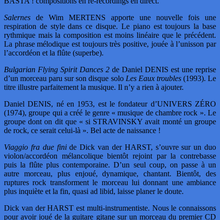
BASTA ! compositions en re-recordings en direct.
Salernes
de Wim MERTENS apporte une nouvelle fois une
respiration de style dans ce disque. Le piano est toujours la base
rythmique mais la composition est moins linéaire que le précédent.
La phrase mélodique est toujours très positive, jouée à l’unisson par
l’accordéon et la flûte (superbe).
Bulgarian Flying Spirit Dances 2
de Daniel DENIS est une reprise
d’un morceau paru sur son disque solo
Les Eaux troubles
(1993). Le
titre illustre parfaitement la musique. Il n’y a rien à ajouter.
Daniel DENIS, né en 1953, est le fondateur d’UNIVERS ZÉRO
(1974), groupe qui a créé le genre « musique de chambre rock ». Le
groupe dont on dit que « si STRAVINSKY avait monté un groupe
de rock, ce serait celui-là ». Bel acte de naissance !
Viaggio fra due fini
de Dick van der HARST, s’ouvre sur un duo
violon/accordéon mélancolique bientôt rejoint par la contrebasse
puis la flûte plus contemporaine. D’un seul coup, on passe à un
autre morceau, plus enjoué, dynamique, chantant. Bientôt, des
ruptures rock transforment le morceau lui donnant une ambiance
plus inquiète et la fin, quasi ad libid, laisse planer le doute.
Dick van der HARST est multi-instrumentiste. Nous le connaissons
pour avoir joué de la guitare gitane sur un morceau du premier CD