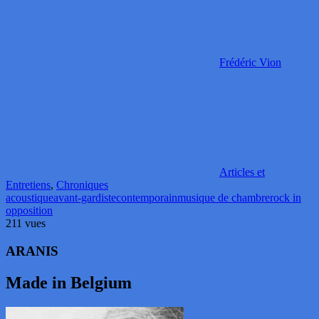
Frédéric Vion
Articles et
Entretiens
,
Chroniques
acoustique
avant-gardiste
contemporain
musique de chambre
rock in
opposition
211 vues
ARANIS
Made in Belgium