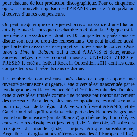
pour chacune de leur production discographique. Pour ce cinquième
opus, la « nouvelle impulsion » d’ARANIS vient de l’interprétation
d’œuvres d’autres compositeurs.
On peut imaginer que ce disque est la reconnaissance d’une filiation
artistique avec la musique de chambre rock dont la Belgique est la
première ambassadrice et dont les 10 compositeurs joués dans ce
disque sont peu ou prou des représentants. On peut imaginer, aussi,
que l’acte de naissance de ce projet se trouve dans le concert
Once
upon a Time in Belgium
qui a réuni ARANIS et deux grands
anciens belges de ce courant musical, UNIVERS ZÉRO et
PRÉSENT, créé au festival Rock in Opposition 2011 dont les deux
compositeurs sont présents dans ce disque.
Le nombre de compositeurs joués dans ce disque apporte une
diversité déclinaisons du genre. Cette diversité est transcendée par le
jeu du groupe dont la cohérence déjà citée fait des miracles. De plus,
cette diversité est utilisée comme une richesse par l’ordonnancement
des morceaux. Par ailleurs, plusieurs compositeurs, les moins connus
pour moi, sont de la région d’Anvers, d’où vient ARANIS, et de
Gand. On dirait qu’il y a dans cette partie des Flandres belges une
jeune famille musicale (ont-ils 40 ans ?) qui fréquente, d’un côté, les
conservatoires classiques et jazz, et qui, de l’autre côté, s’inspire des
musiques du monde (Inde, Turquie, Afrique subsaharienne,
Argentine… élargissant nos références usuelles à l’Europe de l’Est).