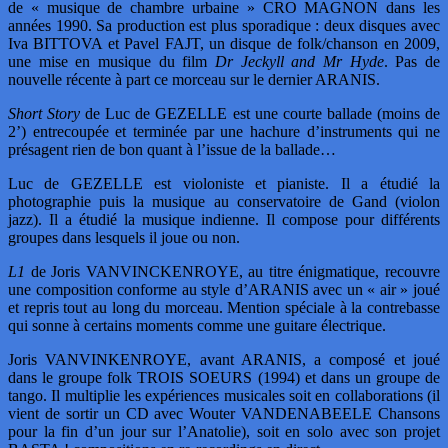
de « musique de chambre urbaine » CRO MAGNON dans les
années 1990. Sa production est plus sporadique : deux disques avec
Iva BITTOVA et Pavel FAJT, un disque de folk/chanson en 2009,
une mise en musique du film
Dr Jeckyll and Mr Hyde
. Pas de
nouvelle récente à part ce morceau sur le dernier ARANIS.
Short Story
de Luc de GEZELLE est une courte ballade (moins de
2’) entrecoupée et terminée par une hachure d’instruments qui ne
présagent rien de bon quant à l’issue de la ballade…
Luc de GEZELLE est violoniste et pianiste. Il a étudié la
photographie puis la musique au conservatoire de Gand (violon
jazz). Il a étudié la musique indienne. Il compose pour différents
groupes dans lesquels il joue ou non.
L1
de Joris VANVINCKENROYE, au titre énigmatique, recouvre
une composition conforme au style d’ARANIS avec un « air » joué
et repris tout au long du morceau. Mention spéciale à la contrebasse
qui sonne à certains moments comme une guitare électrique.
Joris VANVINKENROYE, avant ARANIS, a composé et joué
dans le groupe folk TROIS SOEURS (1994) et dans un groupe de
tango. Il multiplie les expériences musicales soit en collaborations (il
vient de sortir un CD avec Wouter VANDENABEELE Chansons
pour la fin d’un jour sur l’Anatolie), soit en solo avec son projet