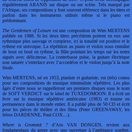
régulièrement ARANIS sur disque ou sur scène. Très marqué par
l’Afrique, ses compositions y font souvent référence dans les titres et
parfois dans les instruments utilisés même si le piano est
prédominant.
The Gentlemen of Leisure
est une composition de Wim MERTENS
publiée en 1988. Si les deux titres précédents portent en eux une
rythmique plus sauvage et complexe, ici la tonalité est positive et le
rythme est univoque. La répétition au piano et violon nous entraîne
de bout en bout en rythme, la flûte pointant les temps sur les notes
aiguës avec délicatesse. La contrebasse pulse, la guitare électrique
non saturée s’entrelace avec l’accordéon et le violon jusqu’à la note
finale.
Wim MERTENS, né en 1953, pianiste et guitariste, est (très) connu
pour ses compositions de musique minimaliste répétitive. Les plus
âgés d’entre nous se rappelleront ses premiers disques sous le nom
de SOFT VERDICT sur le label de TUXEDOMOON. Il a écrit un
livre sur la musique répétitive américaine (1983) et tourne en
permanence dans le monde entier. Il a publié plus de 50 CD et écrit
pour les pièces de théâtre et des films (Peter GREENAWAY, les
frères DARDENNE, Paul COX…).
Where is Grommit ?
d’Arn VAN DONGEN, revient aux
fondamentaux du genre avec une ouverture à l’ambiance sombre,