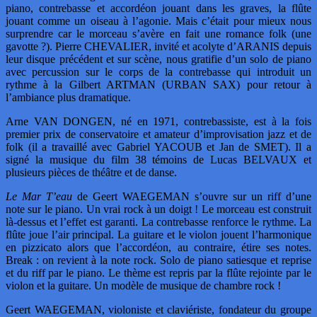
piano, contrebasse et accordéon jouant dans les graves, la flûte
jouant comme un oiseau à l’agonie. Mais c’était pour mieux nous
surprendre car le morceau s’avère en fait une romance folk (une
gavotte ?). Pierre CHEVALIER, invité et acolyte d’ARANIS depuis
leur disque précédent et sur scène, nous gratifie d’un solo de piano
avec percussion sur le corps de la contrebasse qui introduit un
rythme à la Gilbert ARTMAN (URBAN SAX) pour retour à
l’ambiance plus dramatique.
Arne VAN DONGEN, né en 1971, contrebassiste, est à la fois
premier prix de conservatoire et amateur d’improvisation jazz et de
folk (il a travaillé avec Gabriel YACOUB et Jan de SMET). Il a
signé la musique du film 38 témoins de Lucas BELVAUX et
plusieurs pièces de théâtre et de danse.
Le Mar T’eau
de Geert WAEGEMAN s’ouvre sur un riff d’une
note sur le piano. Un vrai rock à un doigt ! Le morceau est construit
là-dessus et l’effet est garanti. La contrebasse renforce le rythme. La
flûte joue l’air principal. La guitare et le violon jouent l’harmonique
en pizzicato alors que l’accordéon, au contraire, étire ses notes.
Break : on revient à la note rock. Solo de piano satiesque et reprise
et du riff par le piano. Le thème est repris par la flûte rejointe par le
violon et la guitare. Un modèle de musique de chambre rock !
Geert WAEGEMAN, violoniste et claviériste, fondateur du groupe