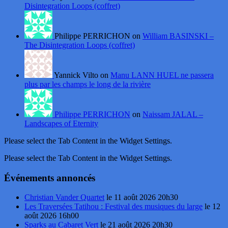
Disintegration Loops (coffret)
Philippe PERRICHON on
William BASINSKI –
The Disintegration Loops (coffret)
Yannick Vilto on
Manu LANN HUEL ne passera
plus par les champs le long de la rivière
Philippe PERRICHON
on
Naissam JALAL –
Landscapes of Eternity
Please select the Tab Content in the Widget Settings.
Please select the Tab Content in the Widget Settings.
Événements annoncés
Christian Vander Quartet
le 11 août 2026 20h30
Les Traversées Tatihou : Festival des musiques du large
le 12
août 2026 16h00
Sparks au Cabaret Vert
le 21 août 2026 20h30