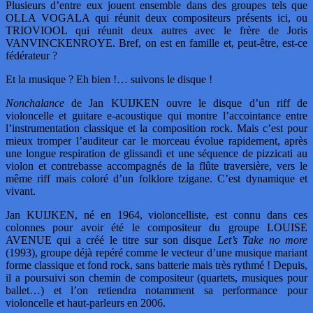
Plusieurs d’entre eux jouent ensemble dans des groupes tels que
OLLA VOGALA qui réunit deux compositeurs présents ici, ou
TRIOVIOOL qui réunit deux autres avec le frère de Joris
VANVINCKENROYE. Bref, on est en famille et, peut-être, est-ce
fédérateur ?
Et la musique ? Eh bien !… suivons le disque !
Nonchalance
de Jan KUIJKEN ouvre le disque d’un riff de
violoncelle et guitare e-acoustique qui montre l’accointance entre
l’instrumentation classique et la composition rock. Mais c’est pour
mieux tromper l’auditeur car le morceau évolue rapidement, après
une longue respiration de glissandi et une séquence de pizzicati au
violon et contrebasse accompagnés de la flûte traversière, vers le
même riff mais coloré d’un folklore tzigane. C’est dynamique et
vivant.
Jan KUIJKEN, né en 1964, violoncelliste, est connu dans ces
colonnes pour avoir été le compositeur du groupe LOUISE
AVENUE qui a créé le titre sur son disque
Let’s Take no more
(1993), groupe déjà repéré comme le vecteur d’une musique mariant
forme classique et fond rock, sans batterie mais très rythmé ! Depuis,
il a poursuivi son chemin de compositeur (quartets, musiques pour
ballet…) et l’on retiendra notamment sa performance pour
violoncelle et haut-parleurs en 2006.