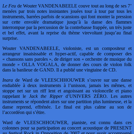
Le Feu
de Wouter VANDENABEELE couve tout au long de ses 7’
menées par trois notes insistantes jouées tour à tour par tous les
instruments, barrées parfois de scansions qui font monter la pression
sur cette envolée dramatique jusqu’à la danse des flammes
interrompue par la percussion de la contrebasse frappée, un très juste
et bel effet, avant la reprise du thème virevoltant jusqu’au final
surprise.
Wouter VANDENABEELE, violoniste, est un compositeur et
arrangeur insaisissable et hyper-actif, capable de composer des
« chansons sans paroles », de diriger son « orchestre de musique du
monde » OLLA VOGALA, de donner des cours de violon folk
dans la banlieue de GAND. Il a publié une vingtaine de CD.
Inara
de Ward de VLEESCHHOUWER s’ouvre sur une danse
endiablée à deux instruments à l’unisson, jamais les mêmes, et
stoppe net sur un riff lent et angoissant au violoncelle et piano
rappelant le
Jack the Ripper
d’UNIVERS ZÉRO. Les autres
instruments se répondent alors sur une partition plus lumineuse, et la
danse reprend, effrénée. Le final est plus calme au son de
l’accordéon qui s’étire.
Ward de VLEESCHHOUWER, pianiste, est connu dans ces
colonnes pour sa participation au concert acoustique de PRESENT
au festival Rock in Opposition de 2007 et pour avoir accompagné