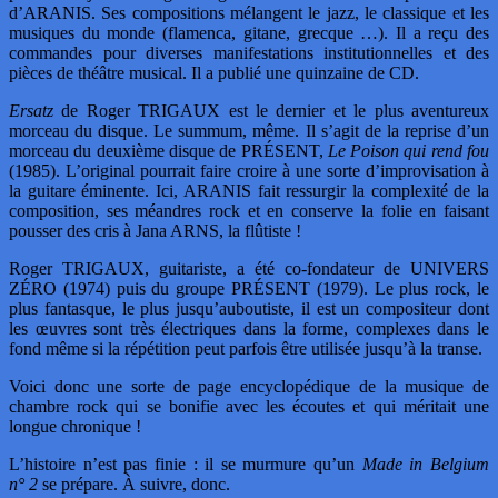
d’ARANIS. Ses compositions mélangent le jazz, le classique et les
musiques du monde (flamenca, gitane, grecque …). Il a reçu des
commandes pour diverses manifestations institutionnelles et des
pièces de théâtre musical. Il a publié une quinzaine de CD.
Ersatz
de Roger TRIGAUX est le dernier et le plus aventureux
morceau du disque. Le summum, même. Il s’agit de la reprise d’un
morceau du deuxième disque de PRÉSENT,
Le Poison qui rend fou
(1985). L’original pourrait faire croire à une sorte d’improvisation à
la guitare éminente. Ici, ARANIS fait ressurgir la complexité de la
composition, ses méandres rock et en conserve la folie en faisant
pousser des cris à Jana ARNS, la flûtiste !
Roger TRIGAUX, guitariste, a été co-fondateur de UNIVERS
ZÉRO (1974) puis du groupe PRÉSENT (1979). Le plus rock, le
plus fantasque, le plus jusqu’auboutiste, il est un compositeur dont
les œuvres sont très électriques dans la forme, complexes dans le
fond même si la répétition peut parfois être utilisée jusqu’à la transe.
Voici donc une sorte de page encyclopédique de la musique de
chambre rock qui se bonifie avec les écoutes et qui méritait une
longue chronique !
L’histoire n’est pas finie : il se murmure qu’un
Made in Belgium
n° 2
se prépare. À suivre, donc.