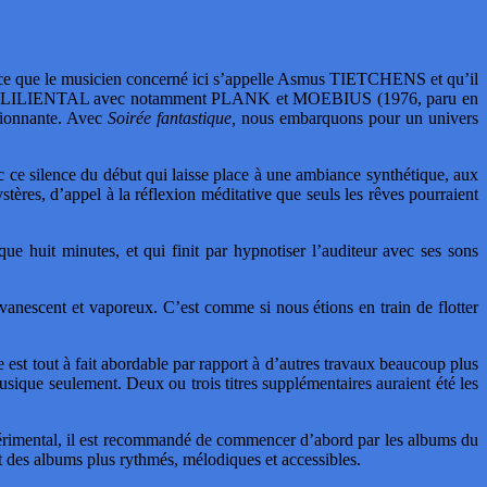
parce que le musicien concerné ici s’appelle Asmus TIETCHENS et qu’il
e projet LILIENTAL avec notamment PLANK et MOEBIUS (1976, paru en
ssionnante. Avec
Soirée fantastique,
nous embarquons pour un univers
c ce silence du début qui laisse place à une ambiance synthétique, aux
tères, d’appel à la réflexion méditative que seuls les rêves pourraient
ue huit minutes, et qui finit par hypnotiser l’auditeur avec ses sons
vanescent et vaporeux. C’est comme si nous étions en train de flotter
e est tout à fait abordable par rapport à d’autres travaux beaucoup plus
sique seulement. Deux ou trois titres supplémentaires auraient été les
n expérimental, il est recommandé de commencer d’abord par les albums du
 des albums plus rythmés, mélodiques et accessibles.