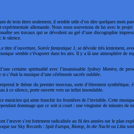
bum de trois titres seulement, il semble utile d’en dire quelques mots 
ique et expérimentale allemande. Nous nous souvenons de lui avec l
nnaître ses travaux qui se dévoilent au gré d’une discographie impre
 le silence.
Le titre d’ouverture,
Soirée fantastique 1,
se dévoile très lentement, ave
musique semble s’évaporer dans les airs. Il y a là une atmosphère de mys
une certaine spiritualité avec l’insaisissable
Sydney Mantra,
de presq
e si c’était la musique d’une cérémonie sacrée oubliée.
reprend le thème du premier morceau, sorte d’étirement synthétique, é
u à ce silence, porte ouverte vers un infini insondable.
 ce musicien qui aime franchir les frontières de l’invisible. Cette musiqu
cependant dommage que ce soit si court : une vingtaine de minutes de mu
rt dont l’œuvre s’est fortement radicalisée au fil des années sur le pla
époque sur Sky Records :
Spät Europa, Biotop, In die Nacht
ou
Litia
sont