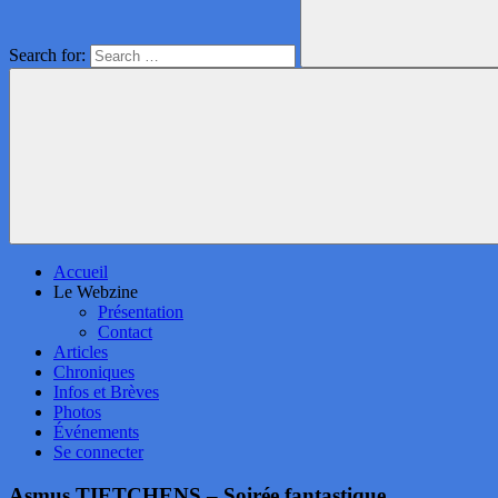
Search for:
Accueil
Le Webzine
Présentation
Contact
Articles
Chroniques
Infos et Brèves
Photos
Événements
Se connecter
Asmus TIETCHENS – Soirée fantastique