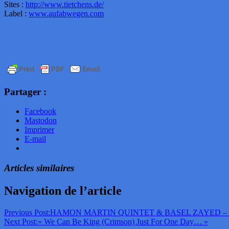
Sites :
http://www.tietchens.de/
Label :
www.aufabwegen.com
Partager :
Facebook
Mastodon
Imprimer
E-mail
Articles similaires
Navigation de l’article
Previous Post:
HAMON MARTIN QUINTET & BASEL ZAYED – 
Next Post:
« We Can Be King (Crimson) Just For One Day… »