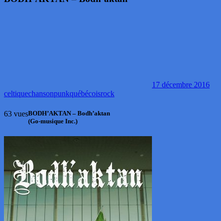
17 décembre 2016
celtique
chanson
punk
québécois
rock
63 vues
BODH’AKTAN – Bodh’aktan
(Go-musique Inc.)