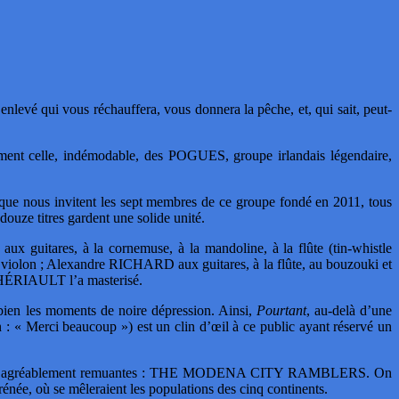
levé qui vous réchauffera, vous donnera la pêche, et, qui sait, peut-
nt celle, indémodable, des POGUES, groupe irlandais légendaire,
e que nous invitent les sept membres de ce groupe fondé en 2011, tous
douze titres gardent une solide unité.
guitares, à la cornemuse, à la mandoline, à la flûte (tin-whistle
violon ; Alexandre RICHARD aux guitares, à la flûte, au bouzouki et
THÉRIAULT l’a masterisé.
ou bien les moments de noire dépression. Ainsi,
Pourtant
, au-delà d’une
n : « Merci beaucoup ») est un clin d’œil à ce public ayant réservé un
santes très agréablement remuantes : THE MODENA CITY RAMBLERS. On
rénée, où se mêleraient les populations des cinq continents.