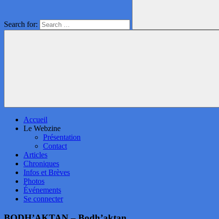
Search for:
Accueil
Le Webzine
Présentation
Contact
Articles
Chroniques
Infos et Brèves
Photos
Événements
Se connecter
BODH’AKTAN – Bodh’aktan