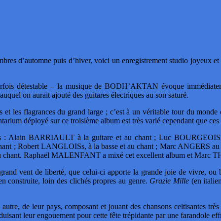
res d’automne puis d’hiver, voici un enregistrement studio joyeux et en
 parfois détestable – la musique de BODH’AKTAN évoque immédiateme
quel on aurait ajouté des guitares électriques au son saturé.
s et les flagrances du grand large ; c’est à un véritable tour du mond
entarium déployé sur ce troisième album est très varié cependant que ces 
es : Alain BARRIAULT à la guitare et au chant ; Luc BOURGEOIS aux 
au chant ; Robert LANGLOISs, à la basse et au chant ; Marc ANGERS au 
t au chant. Raphaël MALENFANT a mixé cet excellent album et Marc 
n grand vent de liberté, que celui-ci apporte la grande joie de vivre, 
n construite, loin des clichés propres au genre.
Grazie Mille
(en italie
tre un autre, de leur pays, composant et jouant des chansons celti
aduisant leur engouement pour cette fête trépidante par une farandole eff