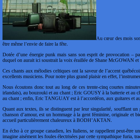
Au cœur des mois somb
être même l’envie de faire la fête.
Dotée d’une énergie punk mais sans son esprit de provocation –
duquel on aurait ici soustrait la voix éraillée de Shane McGOWAN et au
Ces chants aux mélodies celtiques ont la saveur de l’accent québécoi
excellents musiciens. Pour notre plus grand plaisir en effet, l’instrum
Nous écoutons donc tout au long de ces trente-cinq courtes minut
irlandais), au bouzouki et au chant ; Eric GOUSY à la batterie et 
au chant ; enfin, Eric TANGUAY est à l’accordéon, aux guitares e
Quant aux textes, ils se distinguent par leur singularité, soufflant u
chanson d’amour, est un hommage à la gent féminine, originale et bie
accueil particulièrement chaleureux à BODH’AKTAN.
En écho à ce groupe canadien, les Italiens, se rappellent peut-ê
imagine aisément les foules électrisées par cette sympathique furia, tr