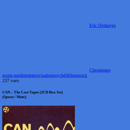
Eric Deshayes
Chroniques
avant-gardiste
improvisation
psychédélique
rock
237 vues
CAN – The Lost Tapes (3CD Box Set)
(Spoon / Mute)