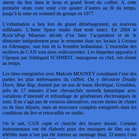
atteste du lieu dans le beau et grand livret du coffret. À cette
première strate vont venir s’en ajouter d’autres au fil du temps,
jusqu’à la mise en sommeil du groupe en 1977.
L’exhumation a lieu lors du grand déménagement, au nouveau
millénaire. L’Inner Space studio était resté intact. En 2004 le
Rock’nPop Museum décide d’en faire l’acquisition et de le
démonter intégralement pour le remonter dans ses locaux à Gronau
en Allemagne, non loin de la frontière hollandaise. L’ensemble des
archives de CAN sont alors redécouvertes. Les étiquettes apposées à
l’époque par Hildegard SCHMIDT, manageuse en chef, ont résisté
au temps.
Les titres enregistrées avec Malcom MOONEY constituent l’une des
parties les plus intéressantes du coffret. On y découvre
Deadly
Doris, Blue Rap,
dominé par un son de basse électrique,
Graublau,
près de 17 minutes d’une chevauchée motorik fantastique avec
variations d’intensité et trifouillage de générateurs électroniques de
sons. Il ne s’agit pas de versions alternatives, encore moins de chutes
ou de faux départs, mais de morceaux complets enregistrés dans les
conditions du live et retravaillés en studio.
On le sait, CAN capte et cherche des heures durant. Certains
instrumentaux ont été élaborés pour des musiques de film ou de
téléfilm mais n’ont pas été retenus au montage final. D’autres l’ont