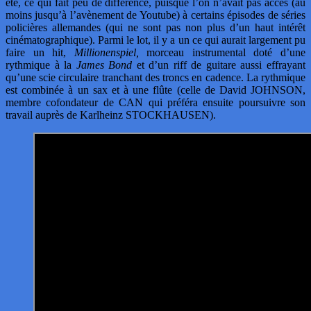
été, ce qui fait peu de différence, puisque l’on n’avait pas accès (au
moins jusqu’à l’avènement de Youtube) à certains épisodes de séries
policières allemandes (qui ne sont pas non plus d’un haut intérêt
cinématographique). Parmi le lot, il y a un ce qui aurait largement pu
faire un hit,
Millionenspiel,
morceau instrumental doté d’une
rythmique à la
James Bond
et d’un riff de guitare aussi effrayant
qu’une scie circulaire tranchant des troncs en cadence. La rythmique
est combinée à un sax et à une flûte (celle de David JOHNSON,
membre cofondateur de CAN qui préféra ensuite poursuivre son
travail auprès de Karlheinz STOCKHAUSEN).