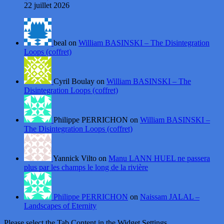
22 juillet 2026
beal on
William BASINSKI – The Disintegration
Loops (coffret)
Cyril Boulay on
William BASINSKI – The
Disintegration Loops (coffret)
Philippe PERRICHON on
William BASINSKI –
The Disintegration Loops (coffret)
Yannick Vilto on
Manu LANN HUEL ne passera
plus par les champs le long de la rivière
Philippe PERRICHON
on
Naissam JALAL –
Landscapes of Eternity
Please select the Tab Content in the Widget Settings.