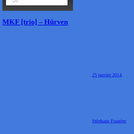
MKF [trio] – Hürven
25 janvier 2014
Stéphane Fougère