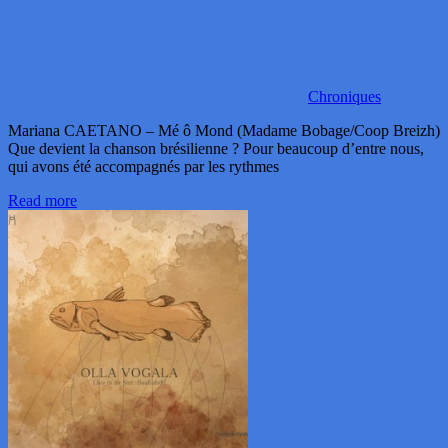
Chroniques
Mariana CAETANO – Mé ô Mond (Madame Bobage/Coop Breizh)
Que devient la chanson brésilienne ? Pour beaucoup d’entre nous,
qui avons été accompagnés par les rythmes
Read more