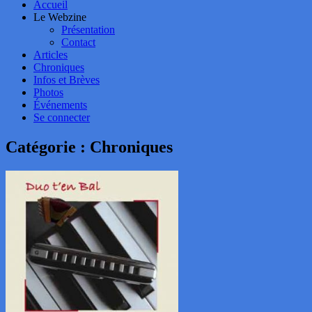
Accueil
Le Webzine
Présentation
Contact
Articles
Chroniques
Infos et Brèves
Photos
Événements
Se connecter
Catégorie :
Chroniques