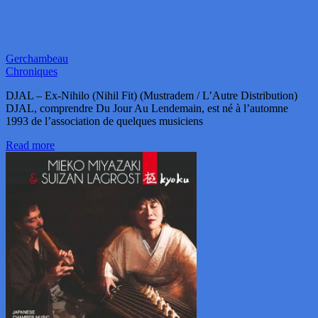
Gerchambeau
Chroniques
DJAL – Ex-Nihilo (Nihil Fit) (Mustradem / L’Autre Distribution)
DJAL, comprendre Du Jour Au Lendemain, est né à l’automne
1993 de l’association de quelques musiciens
Read more